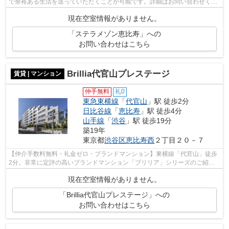
で余裕ある生活を送っていただくことが可能です。詳細はお問い合わせくだ
さい。
現在空室情報がありません。
「ステラメゾン恵比寿」への
お問い合わせはこちら
Brillia代官山プレステージ
賃貸 | マンション
仲手無料
礼0
東急東横線
「
代官山
」駅 徒歩2分
日比谷線
「
恵比寿
」駅 徒歩4分
山手線
「
渋谷
」駅 徒歩19分
築19年
東京都
渋谷区
恵比寿西
２丁目２０－７
【仲介手数料無料・礼金ゼロ・ブランドマンション】東横線「代官山」徒歩
2分。非常に定評の高いブランドマンション「ブリリア」シリーズのご紹介
です。詳細はお問い合わせください。
現在空室情報がありません。
「Brillia代官山プレステージ」への
お問い合わせはこちら