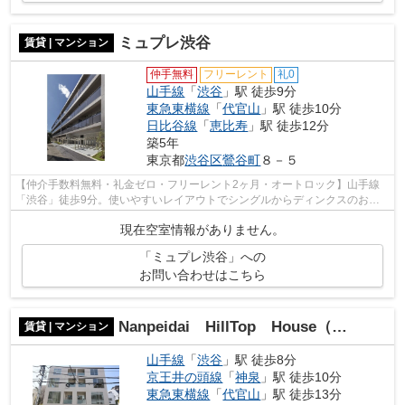
ミュプレ渋谷
賃貸 | マンション
仲手無料
フリーレント
礼0
山手線
「
渋谷
」駅 徒歩9分
東急東横線
「
代官山
」駅 徒歩10分
日比谷線
「
恵比寿
」駅 徒歩12分
築5年
東京都
渋谷区
鶯谷町
８－５
【仲介手数料無料・礼金ゼロ・フリーレント2ヶ月・オートロック】山手線
「渋谷」徒歩9分。使いやすいレイアウトでシングルからディンクスのお客
様にオススメのお部屋です。詳細はお問...
現在空室情報がありません。
「ミュプレ渋谷」への
お問い合わせはこちら
Nanpeidai HillTop House（南平台ヒルトップハウス）
賃貸 | マンション
山手線
「
渋谷
」駅 徒歩8分
京王井の頭線
「
神泉
」駅 徒歩10分
東急東横線
「
代官山
」駅 徒歩13分