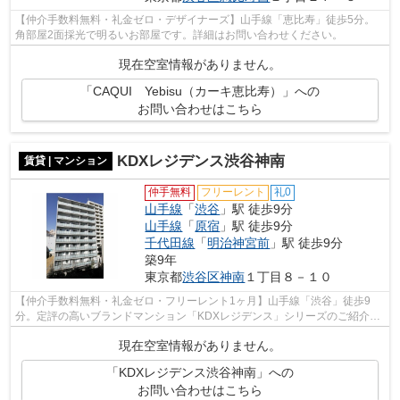
【仲介手数料無料・礼金ゼロ・デザイナーズ】山手線「恵比寿」徒歩5分。
角部屋2面採光で明るいお部屋です。詳細はお問い合わせください。
現在空室情報がありません。
「CAQUI Yebisu（カーキ恵比寿）」への
お問い合わせはこちら
KDXレジデンス渋谷神南
賃貸 | マンション
仲手無料
フリーレント
礼0
山手線
「
渋谷
」駅 徒歩9分
山手線
「
原宿
」駅 徒歩9分
千代田線
「
明治神宮前
」駅 徒歩9分
築9年
東京都
渋谷区
神南
１丁目８－１０
【仲介手数料無料・礼金ゼロ・フリーレント1ヶ月】山手線「渋谷」徒歩9
分。定評の高いブランドマンション「KDXレジデンス」シリーズのご紹介で
す。詳細はお問い合わせください。
現在空室情報がありません。
「KDXレジデンス渋谷神南」への
お問い合わせはこちら