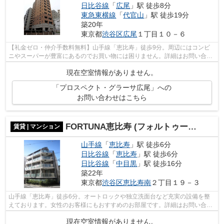
日比谷線
「
広尾
」駅 徒歩8分
東急東横線
「
代官山
」駅 徒歩19分
築20年
東京都
渋谷区
広尾
１丁目１０－６
【礼金ゼロ・仲介手数料無料】山手線「恵比寿」徒歩9分。周辺にはコンビ
ニやスーパーが豊富にあるのでお買い物には困りません。詳細はお問い合わ
せください。
現在空室情報がありません。
「プロスペクト・グラーサ広尾」への
お問い合わせはこちら
FORTUNA恵比寿 (フォルトゥーナエビス)
賃貸 | マンション
山手線
「
恵比寿
」駅 徒歩6分
日比谷線
「
恵比寿
」駅 徒歩6分
日比谷線
「
中目黒
」駅 徒歩16分
築22年
東京都
渋谷区
恵比寿南
２丁目１９－３
山手線「恵比寿」徒歩6分。オートロックや独立洗面台など充実の設備を整
えております。女性のお客様にもおすすめのお部屋です。詳細はお問い合わ
せください。
現在空室情報がありません。