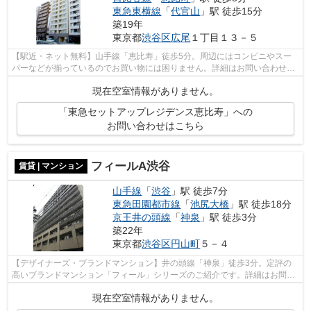
東急東横線
「
代官山
」駅 徒歩15分
築19年
東京都
渋谷区
広尾
１丁目１３－５
【駅近・ネット無料】山手線「恵比寿」徒歩5分。周辺にはコンビニやスー
パーなどが揃っているのでお買い物には困りません。詳細はお問い合わせく
ださい。
現在空室情報がありません。
「東急セットアップレジデンス恵比寿」への
お問い合わせはこちら
フィールA渋谷
賃貸 | マンション
山手線
「
渋谷
」駅 徒歩7分
東急田園都市線
「
池尻大橋
」駅 徒歩18分
京王井の頭線
「
神泉
」駅 徒歩3分
築22年
東京都
渋谷区
円山町
５－４
【デザイナーズ・ブランドマンション】井の頭線「神泉」徒歩3分。定評の
高いブランドマンション「フィール」シリーズのご紹介です。詳細はお問い
合わせください。
現在空室情報がありません。