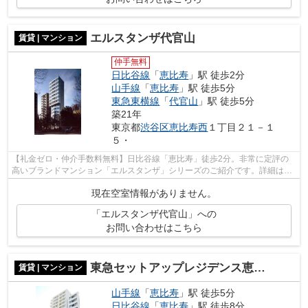
エルスタンザ代官山
賃貸 | マンション
仲手無料
日比谷線
「
恵比寿
」駅 徒歩2分
山手線
「
恵比寿
」駅 徒歩5分
東急東横線
「
代官山
」駅 徒歩5分
築21年
東京都
渋谷区
恵比寿西
１丁目２１－１
５・
【礼金ゼロ・仲介手数料無料】日比谷線「恵比寿」徒歩2分。非常に定評の
高いブランドマンション「エルスタンザ」シリーズのご紹介です。詳細はお
問い合わせください。
現在空室情報がありません。
「エルスタンザ代官山」への
お問い合わせはこちら
東急セットアップレジデンス恵比寿
賃貸 | マンション
山手線
「
恵比寿
」駅 徒歩5分
日比谷線
「
恵比寿
」駅 徒歩8分