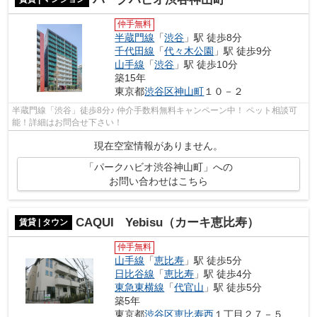
仲手無料
半蔵門線
「
渋谷
」駅 徒歩8分
千代田線
「
代々木公園
」駅 徒歩9分
山手線
「
渋谷
」駅 徒歩10分
築15年
東京都
渋谷区
神山町
１０－２
半蔵門線「渋谷」徒歩8分♪ 仲介手数料無料キャンペーン中！ ペット相談可
能！詳細はお問合せ下さい！
現在空室情報がありません。
「パークハビオ渋谷神山町」への
お問い合わせはこちら
CAQUI Yebisu（カーキ恵比寿）
賃貸 | タウン
仲手無料
山手線
「
恵比寿
」駅 徒歩5分
日比谷線
「
恵比寿
」駅 徒歩4分
東急東横線
「
代官山
」駅 徒歩5分
築5年
東京都
渋谷区
恵比寿西
１丁目２７－５