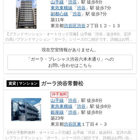
山手線
「
渋谷
」駅 徒歩8分
東急東横線
「
渋谷
」駅 徒歩7分
副都心線
「
渋谷
」駅 徒歩7分
築11年
東京都
渋谷区
渋谷
２丁目１２－１３
【ブランドマンション・オートロック完備】山手線「渋谷」徒歩8分。定評
の高いブランドマンション「ガーラ」シリーズのご紹介です。詳細はお問い
合わせください。
現在空室情報がありません。
「ガーラ・プレシャス渋谷六本木通り」への
お問い合わせはこちら
ガーラ渋谷常磐松
賃貸 | マンション
仲手無料
山手線
「
渋谷
」駅 徒歩8分
東急東横線
「
渋谷
」駅 徒歩8分
銀座線
「
渋谷
」駅 徒歩8分
築23年
東京都
渋谷区
東
１丁目４－３
【仲介手数料無料・オートロック完備】山手線「渋谷」徒歩8分。定評の高
いブランドマンション「ガーラ」シリーズのご紹介です。詳細はお問い合わ