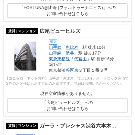
「FORTUNA恵比寿 (フォルトゥーナエビス)」への
お問い合わせはこちら
広尾ビューヒルズ
賃貸 | マンション
敷0
山手線
「
恵比寿
」駅 徒歩10分
山手線
「
渋谷
」駅 徒歩17分
東急東横線
「
代官山
」駅 徒歩16分
築15年
東京都
渋谷区
東
３丁目１番３号
【敷金ゼロ・ネット無料】山手線「恵比寿」徒歩10分。オートロック完備で
女性のお客様にもおすすめのお部屋です。詳細はお問い合わせください。
現在空室情報がありません。
「広尾ビューヒルズ」への
お問い合わせはこちら
ガーラ・プレシャス渋谷六本木通り
賃貸 | マンション