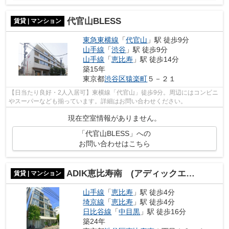
代官山BLESS
賃貸 | マンション
東急東横線
「
代官山
」駅 徒歩9分
山手線
「
渋谷
」駅 徒歩9分
山手線
「
恵比寿
」駅 徒歩14分
築15年
東京都
渋谷区
猿楽町
５－２１
【日当たり良好・2人入居可】東横線「代官山」徒歩9分。周辺にはコンビニ
やスーパーなども揃っています。詳細はお問い合わせください。
現在空室情報がありません。
「代官山BLESS」への
お問い合わせはこちら
ADIK恵比寿南 (アディックエビスミナミ)
賃貸 | マンション
山手線
「
恵比寿
」駅 徒歩4分
埼京線
「
恵比寿
」駅 徒歩4分
日比谷線
「
中目黒
」駅 徒歩16分
築24年