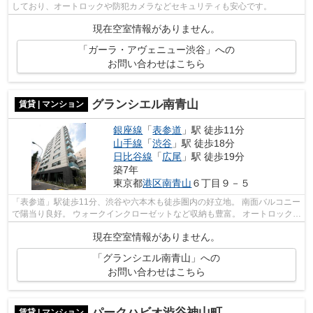
しており、オートロックや防犯カメラなどセキュリティも安心です。
現在空室情報がありません。
「ガーラ・アヴェニュー渋谷」への
お問い合わせはこちら
グランシエル南青山
賃貸 | マンション
銀座線
「
表参道
」駅 徒歩11分
山手線
「
渋谷
」駅 徒歩18分
日比谷線
「
広尾
」駅 徒歩19分
築7年
東京都
港区
南青山
６丁目９－５
「表参道」駅徒歩11分、渋谷や六本木も徒歩圏内の好立地。 南面バルコニー
で陽当り良好。 ウォークインクローゼットなど収納も豊富。 オートロックや
防犯カメラ、モニター付きインター...
現在空室情報がありません。
「グランシエル南青山」への
お問い合わせはこちら
パークハビオ渋谷神山町
賃貸 | マンション