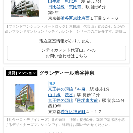
山手線
「
恵比寿
」駅 徒歩7分
日比谷線
「
恵比寿
」駅 徒歩6分
築8年
東京都
渋谷区
恵比寿西
１丁目３４－６
【ブランドマンション・オートロック】東横線「代官山」徒歩2分。定評の
高いブランドマンション「シティカレント」シリーズのご紹介です。詳細は
お問い合わせください。
現在空室情報がありません。
「シティカレント代官山」への
お問い合わせはこちら
グランディール渋谷神泉
賃貸 | マンション
礼0
京王井の頭線
「
神泉
」駅 徒歩1分
山手線
「
渋谷
」駅 徒歩12分
京王井の頭線
「
駒場東大前
」駅 徒歩13分
築10年
東京都
渋谷区
神泉町
４－１２
【礼金ゼロ・デザイナーズ】井の頭線「神泉」徒歩1分。築浅で清潔感を感
じるデザイナーズマンションです。詳細はお問い合わせください。