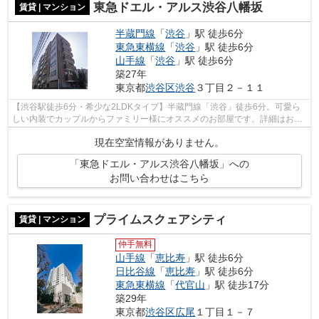
東急ドエル・アルス渋谷八幡坂
賃貸 | マンション
半蔵門線
「
渋谷
」駅 徒歩6分
東急東横線
「
渋谷
」駅 徒歩6分
山手線
「
渋谷
」駅 徒歩6分
築27年
東京都
渋谷区
渋谷
３丁目２－１１
【渋谷駅徒歩6分・希少な2LDKタイプ】半蔵門線「渋谷」徒歩6分。可愛ら
しい内装でカップルからファミリー様にオススメのお部屋です。詳細はお問
い合わせください。
現在空室情報がありません。
「東急ドエル・アルス渋谷八幡坂」への
お問い合わせはこちら
プライムスクェアシティ
賃貸 | マンション
仲手無料
山手線
「
恵比寿
」駅 徒歩6分
日比谷線
「
恵比寿
」駅 徒歩6分
東急東横線
「
代官山
」駅 徒歩17分
築29年
東京都
渋谷区
広尾
１丁目１－７