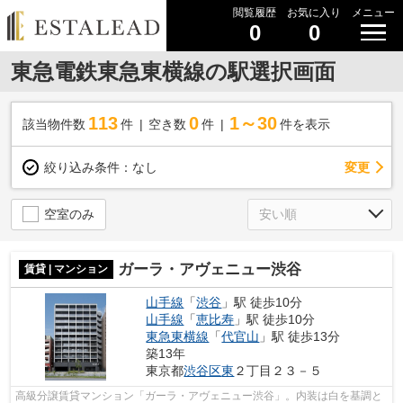
閲覧履歴
お気に入り
メニュー
0
0
東急電鉄東急東横線の駅選択画面
113
0
1～30
該当物件数
件
空き数
件
件を表示
変更
絞り込み条件：
なし
空室のみ
ガーラ・アヴェニュー渋谷
賃貸 | マンション
山手線
「
渋谷
」駅 徒歩10分
山手線
「
恵比寿
」駅 徒歩10分
東急東横線
「
代官山
」駅 徒歩13分
築13年
東京都
渋谷区
東
２丁目２３－５
高級分譲賃貸マンション「ガーラ・アヴェニュー渋谷」。内装は白を基調と