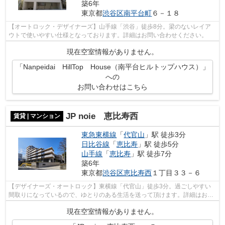
築6年
東京都
渋谷区
南平台町
６－１８
【オートロック・デザイナーズ】山手線「渋谷」徒歩8分。梁のないレイア
ウトで使いやすい仕様となっております。詳細はお問い合わせください。
現在空室情報がありません。
「Nanpeidai HillTop House（南平台ヒルトップハウス）」
への
お問い合わせはこちら
JP noie 恵比寿西
賃貸 | マンション
東急東横線
「
代官山
」駅 徒歩3分
日比谷線
「
恵比寿
」駅 徒歩5分
山手線
「
恵比寿
」駅 徒歩7分
築6年
東京都
渋谷区
恵比寿西
１丁目３３－６
【デザイナーズ・オートロック】東横線「代官山」徒歩3分。過ごしやすい
間取りになっているので、ゆとりのある生活を送って頂けます。詳細はお問
い合わせください。
現在空室情報がありません。