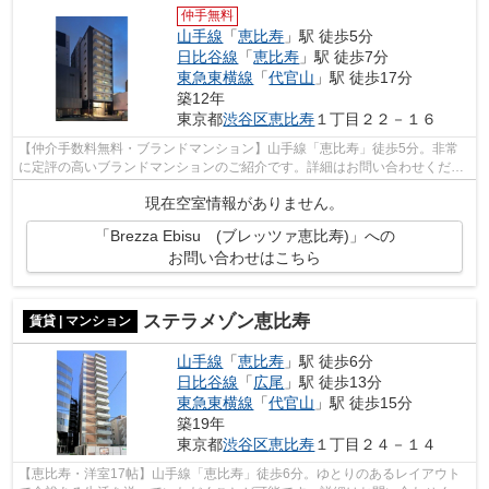
仲手無料
山手線
「
恵比寿
」駅 徒歩5分
日比谷線
「
恵比寿
」駅 徒歩7分
東急東横線
「
代官山
」駅 徒歩17分
築12年
東京都
渋谷区
恵比寿
１丁目２２－１６
【仲介手数料無料・ブランドマンション】山手線「恵比寿」徒歩5分。非常
に定評の高いブランドマンションのご紹介です。詳細はお問い合わせくださ
い。
現在空室情報がありません。
「Brezza Ebisu (ブレッツァ恵比寿)」への
お問い合わせはこちら
ステラメゾン恵比寿
賃貸 | マンション
山手線
「
恵比寿
」駅 徒歩6分
日比谷線
「
広尾
」駅 徒歩13分
東急東横線
「
代官山
」駅 徒歩15分
築19年
東京都
渋谷区
恵比寿
１丁目２４－１４
【恵比寿・洋室17帖】山手線「恵比寿」徒歩6分。ゆとりのあるレイアウト