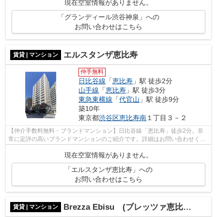
現在空室情報がありません。
「グランディール渋谷神泉」への
お問い合わせはこちら
エルスタンザ恵比寿
賃貸 | マンション
仲手無料
日比谷線
「
恵比寿
」駅 徒歩2分
山手線
「
恵比寿
」駅 徒歩3分
東急東横線
「
代官山
」駅 徒歩9分
築10年
東京都
渋谷区
恵比寿南
１丁目３－２
【仲介手数料無料・ブランドマンション】日比谷線「恵比寿」徒歩2分。非
常に定評の高いブランドマンションのご紹介です。詳細はお問い合わせくだ
さい。
現在空室情報がありません。
「エルスタンザ恵比寿」への
お問い合わせはこちら
Brezza Ebisu (ブレッツァ恵比寿)
賃貸 | マンション