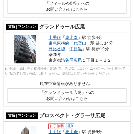
「フィールA渋谷」への
お問い合わせはこちら
グランドゥール広尾
賃貸 | マンション
山手線
「
恵比寿
」駅 徒歩4分
東急東横線
「
代官山
」駅 徒歩14分
日比谷線
「
中目黒
」駅 徒歩19分
築28年
東京都
渋谷区
広尾
１丁目１－３２
山手線「恵比寿」徒歩4分。駅近で、周辺にはコンビニやスーパーも揃って
いるのでお買い物には困りません。詳細はお問い合わせください。
現在空室情報がありません。
「グランドゥール広尾」への
お問い合わせはこちら
プロスペクト・グラーサ広尾
賃貸 | マンション
仲手無料
礼0
山手線
「
恵比寿
」駅 徒歩9分