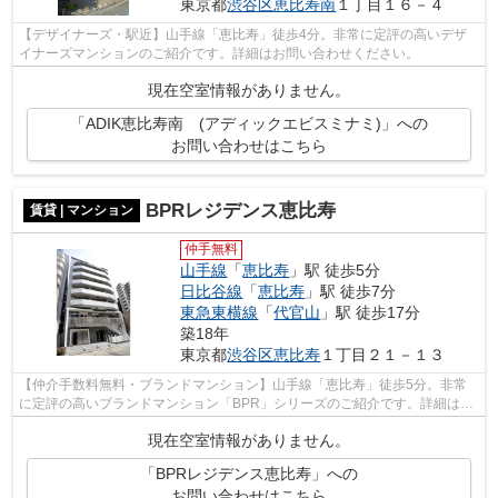
東京都
渋谷区
恵比寿南
１丁目１６－４
【デザイナーズ・駅近】山手線「恵比寿」徒歩4分。非常に定評の高いデザ
イナーズマンションのご紹介です。詳細はお問い合わせください。
現在空室情報がありません。
「ADIK恵比寿南 (アディックエビスミナミ)」への
お問い合わせはこちら
BPRレジデンス恵比寿
賃貸 | マンション
仲手無料
山手線
「
恵比寿
」駅 徒歩5分
日比谷線
「
恵比寿
」駅 徒歩7分
東急東横線
「
代官山
」駅 徒歩17分
築18年
東京都
渋谷区
恵比寿
１丁目２１－１３
【仲介手数料無料・ブランドマンション】山手線「恵比寿」徒歩5分。非常
に定評の高いブランドマンション「BPR」シリーズのご紹介です。詳細はお
問い合わせください。
現在空室情報がありません。
「BPRレジデンス恵比寿」への
お問い合わせはこちら