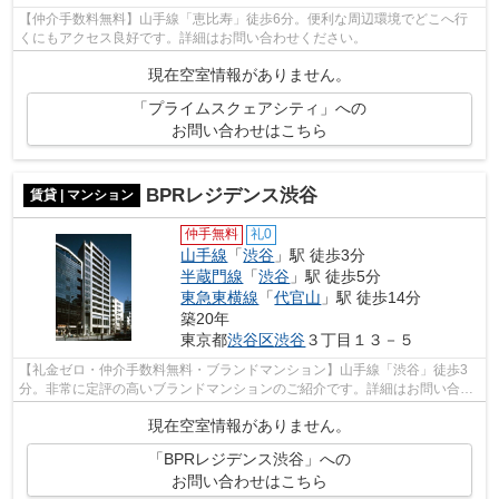
【仲介手数料無料】山手線「恵比寿」徒歩6分。便利な周辺環境でどこへ行
くにもアクセス良好です。詳細はお問い合わせください。
現在空室情報がありません。
「プライムスクェアシティ」への
お問い合わせはこちら
BPRレジデンス渋谷
賃貸 | マンション
仲手無料
礼0
山手線
「
渋谷
」駅 徒歩3分
半蔵門線
「
渋谷
」駅 徒歩5分
東急東横線
「
代官山
」駅 徒歩14分
築20年
東京都
渋谷区
渋谷
３丁目１３－５
【礼金ゼロ・仲介手数料無料・ブランドマンション】山手線「渋谷」徒歩3
分。非常に定評の高いブランドマンションのご紹介です。詳細はお問い合わ
せください。
現在空室情報がありません。
「BPRレジデンス渋谷」への
お問い合わせはこちら