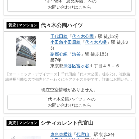
「JP noie 恵比寿西」への
お問い合わせはこちら
代々木公園ハイツ
賃貸 | マンション
千代田線
「
代々木公園
」駅 徒歩2分
小田急小田原線
「
代々木八幡
」駅 徒歩3
分
副都心線
「
渋谷
」駅 徒歩18分
築7年
東京都
渋谷区
富ヶ谷
１丁目４８－６
【オートロック・デザイナーズ】千代田線「代々木公園」徒歩2分。複数路
線使用可能なので都内どこへ行くにもアクセス良好です。詳細はお問い合わ
せください。
現在空室情報がありません。
「代々木公園ハイツ」への
お問い合わせはこちら
シティカレント代官山
賃貸 | マンション
東急東横線
「
代官山
」駅 徒歩2分