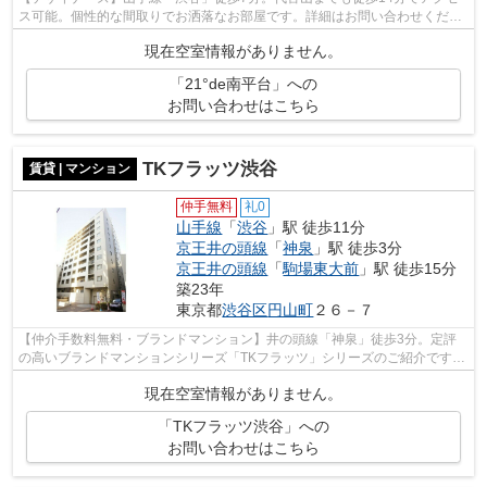
ス可能。個性的な間取りでお洒落なお部屋です。詳細はお問い合わせくださ
い。
現在空室情報がありません。
「21°de南平台」への
お問い合わせはこちら
TKフラッツ渋谷
賃貸 | マンション
仲手無料
礼0
山手線
「
渋谷
」駅 徒歩11分
京王井の頭線
「
神泉
」駅 徒歩3分
京王井の頭線
「
駒場東大前
」駅 徒歩15分
築23年
東京都
渋谷区
円山町
２６－７
【仲介手数料無料・ブランドマンション】井の頭線「神泉」徒歩3分。定評
の高いブランドマンションシリーズ「TKフラッツ」シリーズのご紹介です。
充実の設備を整えております。詳細はお...
現在空室情報がありません。
「TKフラッツ渋谷」への
お問い合わせはこちら