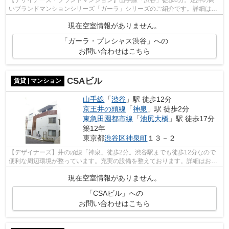
【デザイナーズ・ブランドマンション】山手線「渋谷」徒歩8分。定評の高
いブランドマンションシリーズ「ガーラ」シリーズのご紹介です。詳細はお
問い合わせください。
現在空室情報がありません。
「ガーラ・プレシャス渋谷」への
お問い合わせはこちら
CSAビル
賃貸 | マンション
山手線
「
渋谷
」駅 徒歩12分
京王井の頭線
「
神泉
」駅 徒歩2分
東急田園都市線
「
池尻大橋
」駅 徒歩17分
築12年
東京都
渋谷区
神泉町
１３－２
【デザイナーズ】井の頭線「神泉」徒歩2分。渋谷駅までも徒歩12分なので
便利な周辺環境が整っています。充実の設備を整えております。詳細はお問
い合わせください。
現在空室情報がありません。
「CSAビル」への
お問い合わせはこちら