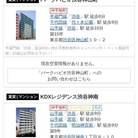
仲手無料
半蔵門線
「
渋谷
」駅 徒歩8分
千代田線
「
代々木公園
」駅 徒歩9分
山手線
「
渋谷
」駅 徒歩10分
築15年
東京都
渋谷区
神山町
１０－２
半蔵門線「渋谷」徒歩8分♪ 仲介手数料無料キャンペーン中！ ペット相談可
能！詳細はお問合せ下さい！
現在空室情報がありません。
「パークハビオ渋谷神山町」への
お問い合わせはこちら
KDXレジデンス渋谷神南
賃貸 | マンション
仲手無料
フリーレント
礼0
山手線
「
渋谷
」駅 徒歩9分
山手線
「
原宿
」駅 徒歩9分
千代田線
「
明治神宮前
」駅 徒歩9分
築9年
東京都
渋谷区
神南
１丁目８－１０