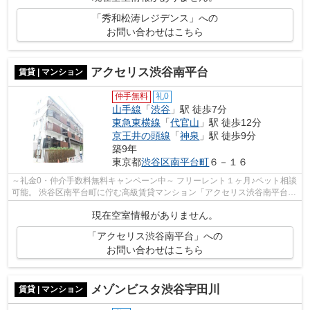
「秀和松涛レジデンス」への
お問い合わせはこちら
アクセリス渋谷南平台
賃貸 | マンション
仲手無料
礼0
山手線
「
渋谷
」駅 徒歩7分
東急東横線
「
代官山
」駅 徒歩12分
京王井の頭線
「
神泉
」駅 徒歩9分
築9年
東京都
渋谷区
南平台町
６－１６
～礼金0・仲介手数料無料キャンペーン中～ フリーレント１ヶ月♪ペット相談
可能。 渋谷区南平台町に佇む高級賃貸マンション「アクセリス渋谷南平台」
渋谷や代官山も徒歩圏内の好立地な...
現在空室情報がありません。
「アクセリス渋谷南平台」への
お問い合わせはこちら
メゾンビスタ渋谷宇田川
賃貸 | マンション