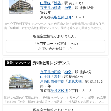
山手線
「
渋谷
」駅 徒歩10分
京王井の頭線
「
神泉
」駅 徒歩12分
築25年
東京都
渋谷区
鉢山町
１１－１
≪仲介手数料不要キャンペーン中♪≫ 代官山と渋谷が徒歩圏内の閑静な住宅
街「鉢山町」に佇む高級低層マンション。周辺は緑が多く閑静な住宅街です
ので、住環境良好です。管理人日勤で管...
現在空室情報がありません。
「MFPRコート代官山」への
お問い合わせはこちら
秀和松涛レジデンス
賃貸 | マンション
京王井の頭線
「
神泉
」駅 徒歩3分
山手線
「
渋谷
」駅 徒歩14分
東急田園都市線
「
池尻大橋
」駅 徒歩16分
築55年
東京都
渋谷区
松濤
２丁目１５－５
閑静な松濤の住宅街に佇む「秀和レジデンス」シリーズです。 最寄りの京王
井の頭線「神泉」駅から徒歩3分という駅近で、渋谷駅も徒歩圏です。マン
ションのはす向かいには松濤美術館が...
現在空室情報がありません。