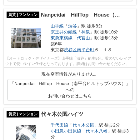
Nanpeidai HillTop House（南平台ヒルトップハウス）
賃貸 | マンション
山手線
「
渋谷
」駅 徒歩8分
京王井の頭線
「
神泉
」駅 徒歩10分
東急東横線
「
代官山
」駅 徒歩13分
築6年
東京都
渋谷区
南平台町
６－１８
【オートロック・デザイナーズ】山手線「渋谷」徒歩8分。梁のないレイア
ウトで使いやすい仕様となっております。詳細はお問い合わせください。
現在空室情報がありません。
「Nanpeidai HillTop House（南平台ヒルトップハウス）」
への
お問い合わせはこちら
代々木公園ハイツ
賃貸 | マンション
千代田線
「
代々木公園
」駅 徒歩2分
小田急小田原線
「
代々木八幡
」駅 徒歩3
分