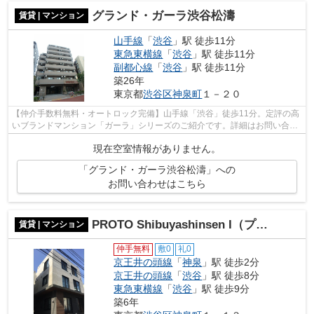
グランド・ガーラ渋谷松濤
賃貸 | マンション
山手線
「
渋谷
」駅 徒歩11分
東急東横線
「
渋谷
」駅 徒歩11分
副都心線
「
渋谷
」駅 徒歩11分
築26年
東京都
渋谷区
神泉町
１－２０
【仲介手数料無料・オートロック完備】山手線「渋谷」徒歩11分。定評の高
いブランドマンション「ガーラ」シリーズのご紹介です。詳細はお問い合わ
せください。
現在空室情報がありません。
「グランド・ガーラ渋谷松濤」への
お問い合わせはこちら
PROTO Shibuyashinsen I（プロト渋谷神泉Ⅰ）
賃貸 | マンション
仲手無料
敷0
礼0
京王井の頭線
「
神泉
」駅 徒歩2分
京王井の頭線
「
渋谷
」駅 徒歩8分
東急東横線
「
渋谷
」駅 徒歩9分
築6年