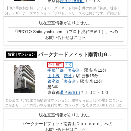
東京都
渋谷区
神泉町
１－１３
【仲介手数料無料・デザイナーズ・ネット無料】井の頭線「神泉」徒歩2
分。デザイナーズマンション「プロト」シリーズのご紹介です。詳細はお問
い合わせください。
現在空室情報がありません。
「PROTO Shibuyashinsen I（プロト渋谷神泉Ⅰ）」への
お問い合わせはこちら
パークナードフィット南青山Ｇａｒｄｅｎ
賃貸 | マンション
仲手無料
礼0
半蔵門線
「
表参道
」駅 徒歩12分
山手線
「
渋谷
」駅 徒歩15分
銀座線
「
表参道
」駅 徒歩12分
築6年
東京都
港区
南青山
７丁目２－１０
表参道エリアに建つ高級賃貸マンション。建物から徒歩1分の場所にコンビ
ニがあり、日々の買い物が便利です。コンパクトな広さの1LDKと2LDKの住
戸を揃えており、シングルやディンクスに...
現在空室情報がありません。
「パークナードフィット南青山Ｇａｒｄｅｎ」への
お問い合わせはこちら