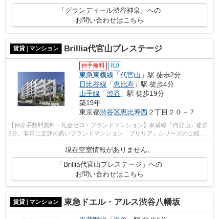
「グランディール渋谷神泉」への
お問い合わせはこちら
Brillia代官山プレステージ
賃貸 | マンション
仲手無料
礼0
東急東横線
「
代官山
」駅 徒歩2分
日比谷線
「
恵比寿
」駅 徒歩4分
山手線
「
渋谷
」駅 徒歩19分
築19年
東京都
渋谷区
恵比寿西
２丁目２０－７
【仲介手数料無料・礼金ゼロ・ブランドマンション】東横線「代官山」徒歩
2分。非常に定評の高いブランドマンション「ブリリア」シリーズのご紹介
です。詳細はお問い合わせください。
現在空室情報がありません。
「Brillia代官山プレステージ」への
お問い合わせはこちら
東急ドエル・アルス渋谷八幡坂
賃貸 | マンション