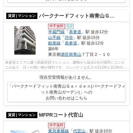
パークナードフィット南青山Ｇａｒｄｅｎ(パークナードフィット南青山ガーデン)
賃貸 | マンション
仲手無料
礼0
半蔵門線
「
表参道
」駅 徒歩12分
山手線
「
渋谷
」駅 徒歩15分
銀座線
「
表参道
」駅 徒歩12分
築6年
東京都
港区
南青山
７丁目２－１０
表参道エリアに建つ高級賃貸マンション。建物から徒歩1分の場所にコンビ
ニがあり、日々の買い物が便利です。コンパクトな広さの1LDKと2LDKの住
戸を揃えており、シングルやディンクスに...
現在空室情報がありません。
「パークナードフィット南青山Ｇａｒｄｅｎ(パークナードフィ
ット南青山ガーデン)」への
お問い合わせはこちら
MFPRコート代官山
賃貸 | マンション
仲手無料
東急東横線
「
代官山
」駅 徒歩10分