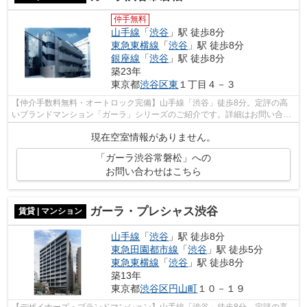
仲手無料
山手線
「
渋谷
」駅 徒歩8分
東急東横線
「
渋谷
」駅 徒歩8分
銀座線
「
渋谷
」駅 徒歩8分
築23年
東京都
渋谷区
東
１丁目４－３
【仲介手数料無料・オートロック完備】山手線「渋谷」徒歩8分。定評の高
いブランドマンション「ガーラ」シリーズのご紹介です。詳細はお問い合わ
せください。
現在空室情報がありません。
「ガーラ渋谷常磐松」への
お問い合わせはこちら
ガーラ・プレシャス渋谷
賃貸 | マンション
山手線
「
渋谷
」駅 徒歩8分
東急田園都市線
「
渋谷
」駅 徒歩5分
東急東横線
「
渋谷
」駅 徒歩8分
築13年
東京都
渋谷区
円山町
１０－１９