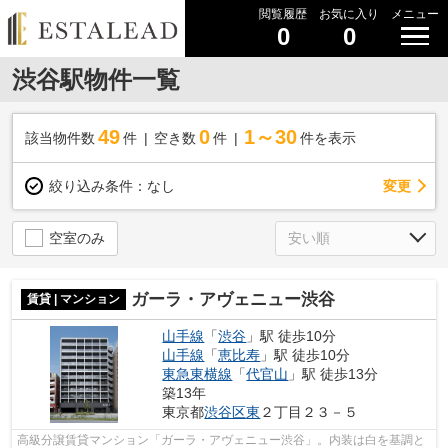
閲覧履歴
お気に入り
メニュー
0
0
渋谷駅物件一覧
49
0
1～30
該当物件数
件
空き数
件
件を表示
変更
絞り込み条件：
なし
空室のみ
ガーラ・アヴェニュー渋谷
賃貸 | マンション
山手線
「
渋谷
」駅 徒歩10分
山手線
「
恵比寿
」駅 徒歩10分
東急東横線
「
代官山
」駅 徒歩13分
築13年
東京都
渋谷区
東
２丁目２３－５
高級分譲賃貸マンション「ガーラ・アヴェニュー渋谷」。内装は白を基調と