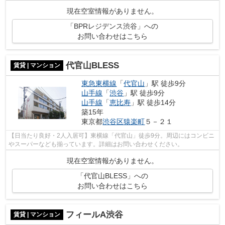
せください。
現在空室情報がありません。
「BPRレジデンス渋谷」への
お問い合わせはこちら
代官山BLESS
賃貸 | マンション
東急東横線
「
代官山
」駅 徒歩9分
山手線
「
渋谷
」駅 徒歩9分
山手線
「
恵比寿
」駅 徒歩14分
築15年
東京都
渋谷区
猿楽町
５－２１
【日当たり良好・2人入居可】東横線「代官山」徒歩9分。周辺にはコンビニ
やスーパーなども揃っています。詳細はお問い合わせください。
現在空室情報がありません。
「代官山BLESS」への
お問い合わせはこちら
フィールA渋谷
賃貸 | マンション