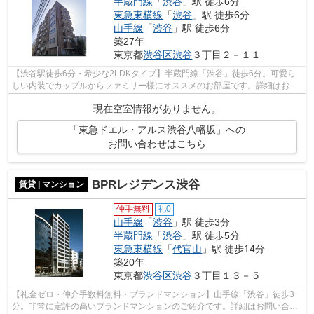
半蔵門線
「
渋谷
」駅 徒歩6分
東急東横線
「
渋谷
」駅 徒歩6分
山手線
「
渋谷
」駅 徒歩6分
築27年
東京都
渋谷区
渋谷
３丁目２－１１
【渋谷駅徒歩6分・希少な2LDKタイプ】半蔵門線「渋谷」徒歩6分。可愛ら
しい内装でカップルからファミリー様にオススメのお部屋です。詳細はお問
い合わせください。
現在空室情報がありません。
「東急ドエル・アルス渋谷八幡坂」への
お問い合わせはこちら
BPRレジデンス渋谷
賃貸 | マンション
仲手無料
礼0
山手線
「
渋谷
」駅 徒歩3分
半蔵門線
「
渋谷
」駅 徒歩5分
東急東横線
「
代官山
」駅 徒歩14分
築20年
東京都
渋谷区
渋谷
３丁目１３－５
【礼金ゼロ・仲介手数料無料・ブランドマンション】山手線「渋谷」徒歩3
分。非常に定評の高いブランドマンションのご紹介です。詳細はお問い合わ