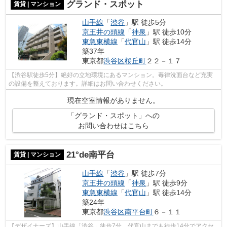
グランド・スポット
賃貸 | マンション
山手線
「
渋谷
」駅 徒歩5分
京王井の頭線
「
神泉
」駅 徒歩10分
東急東横線
「
代官山
」駅 徒歩14分
築37年
東京都
渋谷区
桜丘町
２２－１７
【渋谷駅徒歩5分】絶好の立地環境にあるマンション。毒律洗面台など充実
の設備を整えております。詳細はお問い合わせください。
現在空室情報がありません。
「グランド・スポット」への
お問い合わせはこちら
21°de南平台
賃貸 | マンション
山手線
「
渋谷
」駅 徒歩7分
京王井の頭線
「
神泉
」駅 徒歩9分
東急東横線
「
代官山
」駅 徒歩14分
築24年
東京都
渋谷区
南平台町
６－１１
【デザイナーズ】山手線「渋谷」徒歩7分。代官山までも徒歩14分でアクセ