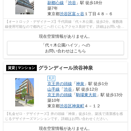
副都心線
「
渋谷
」駅 徒歩18分
築7年
東京都
渋谷区
富ヶ谷
１丁目４８－６
【オートロック・デザイナーズ】千代田線「代々木公園」徒歩2分。複数路
線使用可能なので都内どこへ行くにもアクセス良好です。詳細はお問い合わ
せください。
現在空室情報がありません。
「代々木公園ハイツ」への
お問い合わせはこちら
グランディール渋谷神泉
賃貸 | マンション
礼0
京王井の頭線
「
神泉
」駅 徒歩1分
山手線
「
渋谷
」駅 徒歩12分
京王井の頭線
「
駒場東大前
」駅 徒歩13分
築10年
東京都
渋谷区
神泉町
４－１２
【礼金ゼロ・デザイナーズ】井の頭線「神泉」徒歩1分。築浅で清潔感を感
じるデザイナーズマンションです。詳細はお問い合わせください。
現在空室情報がありません。