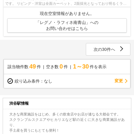
です。 リビング・洋室は全面カーペット、2面採光となっており明るくラグ
ジュアリーな空間です。 生活に便利な...
現在空室情報がありません。
「レグノ・ラフィネ南青山」への
お問い合わせはこちら
次の30件へ
49
0
1～30
該当物件数
件
空き数
件
件を表示
変更
絞り込み条件：
なし
渋谷駅情報
大きな商業施設をはじめ、多くの飲食店やお店が連なる大都会です。
スクランブルスクエアやヒカリエなど駅の近くに大きな商業施設があ
り、
手土産を買うにもとても便利！