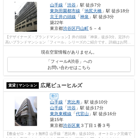
山手線
「
渋谷
」駅 徒歩7分
東急田園都市線
「
池尻大橋
」駅 徒歩18分
京王井の頭線
「
神泉
」駅 徒歩3分
築22年
東京都
渋谷区
円山町
５－４
【デザイナーズ・ブランドマンション】井の頭線「神泉」徒歩3分。定評の
高いブランドマンション「フィール」シリーズのご紹介です。詳細はお問い
合わせください。
現在空室情報がありません。
「フィールA渋谷」への
お問い合わせはこちら
広尾ビューヒルズ
賃貸 | マンション
敷0
山手線
「
恵比寿
」駅 徒歩10分
山手線
「
渋谷
」駅 徒歩17分
東急東横線
「
代官山
」駅 徒歩16分
築15年
東京都
渋谷区
東
３丁目１番３号
【敷金ゼロ・ネット無料】山手線「恵比寿」徒歩10分。オートロック完備で