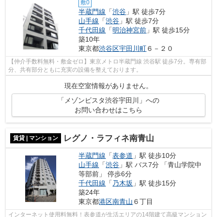
敷0
半蔵門線
「
渋谷
」駅 徒歩7分
山手線
「
渋谷
」駅 徒歩7分
千代田線
「
明治神宮前
」駅 徒歩15分
築10年
東京都
渋谷区
宇田川町
６－２０
【仲介手数料無料・敷金ゼロ】東京メトロ半蔵門線 渋谷駅 徒歩7分。専有部
分、共有部分ともに充実の設備を整えております。
現在空室情報がありません。
「メゾンビスタ渋谷宇田川」への
お問い合わせはこちら
レグノ・ラフィネ南青山
賃貸 | マンション
半蔵門線
「
表参道
」駅 徒歩10分
山手線
「
渋谷
」駅 バス7分 「青山学院中
等部前」 停歩6分
千代田線
「
乃木坂
」駅 徒歩15分
築24年
東京都
港区
南青山
６丁目
インターネット使用料無料！表参道が生活エリアの14階建て高級マンション