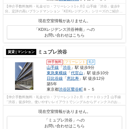
【仲介手数料無料・礼金ゼロ・フリーレント1ヶ月】山手線「渋谷」徒歩9
分。定評の高いブランドマンション「KDXレジデンス」シリーズのご紹介で
す。詳細はお問い合わせください。
現在空室情報がありません。
「KDXレジデンス渋谷神南」への
お問い合わせはこちら
ミュプレ渋谷
賃貸 | マンション
仲手無料
フリーレント
礼0
山手線
「
渋谷
」駅 徒歩9分
東急東横線
「
代官山
」駅 徒歩10分
日比谷線
「
恵比寿
」駅 徒歩12分
築5年
東京都
渋谷区
鶯谷町
８－５
【仲介手数料無料・礼金ゼロ・フリーレント2ヶ月・オートロック】山手線
「渋谷」徒歩9分。使いやすいレイアウトでシングルからディンクスのお客
様にオススメのお部屋です。詳細はお問...
現在空室情報がありません。
「ミュプレ渋谷」への
お問い合わせはこちら