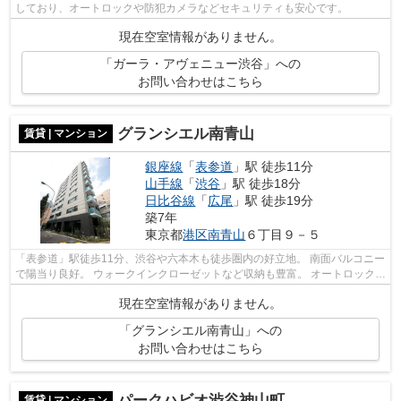
しており、オートロックや防犯カメラなどセキュリティも安心です。
現在空室情報がありません。
「ガーラ・アヴェニュー渋谷」への
お問い合わせはこちら
グランシエル南青山
賃貸 | マンション
銀座線
「
表参道
」駅 徒歩11分
山手線
「
渋谷
」駅 徒歩18分
日比谷線
「
広尾
」駅 徒歩19分
築7年
東京都
港区
南青山
６丁目９－５
「表参道」駅徒歩11分、渋谷や六本木も徒歩圏内の好立地。 南面バルコニー
で陽当り良好。 ウォークインクローゼットなど収納も豊富。 オートロックや
防犯カメラ、モニター付きインター...
現在空室情報がありません。
「グランシエル南青山」への
お問い合わせはこちら
パークハビオ渋谷神山町
賃貸 | マンション