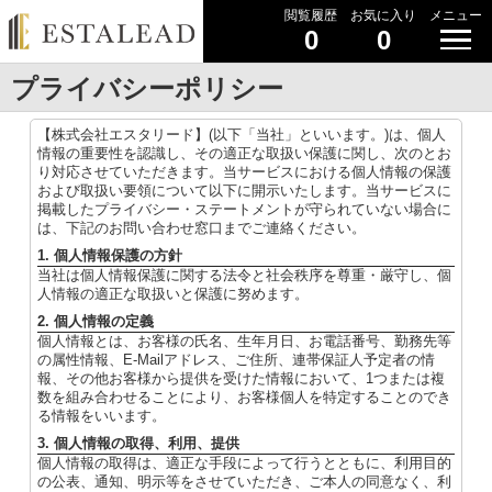
閲覧履歴
お気に入り
メニュー
0
0
プライバシーポリシー
【株式会社エスタリード】(以下「当社」といいます。)は、個人
情報の重要性を認識し、その適正な取扱い保護に関し、次のとお
り対応させていただきます。当サービスにおける個人情報の保護
および取扱い要領について以下に開示いたします。当サービスに
掲載したプライバシー・ステートメントが守られていない場合に
は、下記のお問い合わせ窓口までご連絡ください。
1. 個人情報保護の方針
当社は個人情報保護に関する法令と社会秩序を尊重・厳守し、個
人情報の適正な取扱いと保護に努めます。
2. 個人情報の定義
個人情報とは、お客様の氏名、生年月日、お電話番号、勤務先等
の属性情報、E-Mailアドレス、ご住所、連帯保証人予定者の情
報、その他お客様から提供を受けた情報において、1つまたは複
数を組み合わせることにより、お客様個人を特定することのでき
る情報をいいます。
3. 個人情報の取得、利用、提供
個人情報の取得は、適正な手段によって行うとともに、利用目的
の公表、通知、明示等をさせていただき、ご本人の同意なく、利