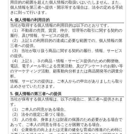
用目的の範囲を超えた個人情報の取扱いはいたしません。また、
個人情報を第三者へ提供・開示等する場合は、法令の定める手続
きに則って行います。
4. 個人情報の利用目的
当社が取得する個人情報の利用目的は以下のとおりです。
（1） 不動産の売買、賃貸、仲介、管理等の取引に関する契約の
履行、及び情報、サービスの提供。
（2） 上記１の利用目的の達成に必要な範囲での、個人情報の第
三者への提供。
（3） 当社が取り扱う商品に関する契約の履行、情報、サービス
の提供。
（4） 上記１、３の商品・情報・サービス提供のための郵便物、
電話、電子メール等による営業活動、及びアンケートのお願い等
のマーケティング活動、顧客動向分析または商品開発等の調査分
析。
情報、サービスの提供は、ご本人からの申出がありましたら取り
止めさせていただきます。
5. 個人情報の第三者への提供
当社が保有する個人情報は、以下の場合に、第三者へ提供されま
す。
（1） ご本人の同意がある場合。
（2） 法令の規定に基づく場合。
（3） 人の生命、身体または財産の保護のため必要がある場合で
あって、ご本人の同意を得ることが困難である場合。
（4） 公衆衛生の向上または児童の健全な育成の推進のため特に