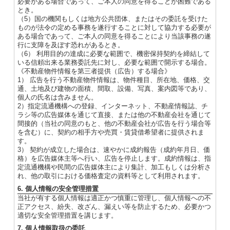
必要がある場合であって、ご本人の同意を得ることが困難である
とき。
（5）国の機関もしくは地方公共団体、またはその委託を受けた
ものが法令の定める事務を遂行することに対して協力する必要が
ある場合であって、ご本人の同意を得ることにより当該事務の遂
行に支障を及ぼす恐れがあるとき。
（6） 利用目的の達成に必要な範囲で、機密保持契約を締結して
いる信頼出来る業務委託先に対し、必要な範囲で開示する場合。
《不動産物件情報を第三者提供（広告）する場合》
1） 広告を行う不動産物件情報は、物件種目、所在地、価格、交
通、土地及び建物の面積、間取、設備、写真、案内図等であり、
個人の氏名は含みません。
2）指定流通機構への登録、インターネット、不動産情報誌、チ
ラシ等の広告媒体を通じて直接、または他の不動産会社を通じて
間接的（当社の同意のもと、他の不動産会社が広告を行う場合等
を含む）に、契約の相手方や売買・賃貸借希望者に提供されま
す。
3） 契約が成立した場合は、速やかに成約報告（成約年月日、価
格）を広告媒体主等へ行い、広告を停止します。成約情報は、指
定流通機構や民間の広告媒体主により集計、加工もしくは分析さ
れ、他の取引における価格査定の資料等として利用されます。
6. 個人情報の安全管理措置
当社が有する個人情報は適正かつ慎重に管理し、個人情報への不
正アクセス、紛失、改ざん、漏えい等を防止するため、必要かつ
適切な安全管理措置を講じます。
7. 個人情報取扱の委託