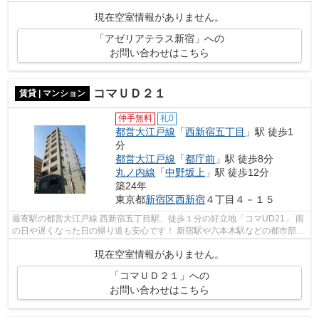
制も万全に整った物件です。 礼金ゼロ...
現在空室情報がありません。
「アゼリアテラス新宿」への
お問い合わせはこちら
コマＵＤ２１
賃貸 | マンション
仲手無料
礼0
都営大江戸線
「
西新宿五丁目
」駅 徒歩1
分
都営大江戸線
「
都庁前
」駅 徒歩8分
丸ノ内線
「
中野坂上
」駅 徒歩12分
築24年
東京都
新宿区
西新宿
４丁目４－１５
最寄駅の都営大江戸線 西新宿五丁目駅、徒歩１分の好立地「コマUD21」 雨
の日や遅くなった日の帰り道も安心です！ 新宿駅や六本木駅などの都市部ま
でのアクセスも良好◎ 今なら礼金ゼロ...
現在空室情報がありません。
「コマＵＤ２１」への
お問い合わせはこちら