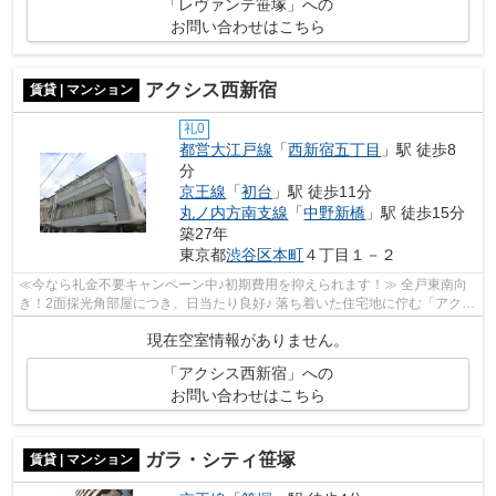
「レヴァンテ笹塚」への
お問い合わせはこちら
アクシス西新宿
賃貸 | マンション
礼0
都営大江戸線
「
西新宿五丁目
」駅 徒歩8
分
京王線
「
初台
」駅 徒歩11分
丸ノ内方南支線
「
中野新橋
」駅 徒歩15分
築27年
東京都
渋谷区
本町
４丁目１－２
≪今なら礼金不要キャンペーン中♪初期費用を抑えられます！≫ 全戸東南向
き！2面採光角部屋につき、日当たり良好♪ 落ち着いた住宅地に佇む「アクシ
ス西新宿」。 3階建て3階部分・最上階...
現在空室情報がありません。
「アクシス西新宿」への
お問い合わせはこちら
ガラ・シティ笹塚
賃貸 | マンション