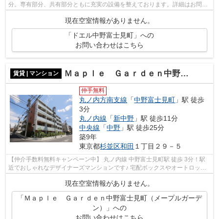
分。専有部分、共有部分ともに充実の設備を整えております。詳細はお問い
合わせください。
現在空室情報がありません。
「ドエル中野富士見町」への
お問い合わせはこちら
Ｍａｐｌｅ Ｇａｒｄｅｎ中野富士見町（メープルガーデン）
賃貸 | マンション
仲手無料
丸ノ内方南支線
「
中野富士見町
」駅 徒歩
3分
丸ノ内線
「
新中野
」駅 徒歩11分
中央線
「
中野
」駅 徒歩25分
築9年
東京都
杉並区
和田
１丁目２９－５
【仲介手数料無料キャンペーン中】 丸ノ内線 中野富士見町駅 徒歩 3分！駅
近でおしゃれなデザイナーズマンションです♪ 宅配ボックスやオートロック
などセキュリティ面も充実しているの...
現在空室情報がありません。
「Ｍａｐｌｅ Ｇａｒｄｅｎ中野富士見町（メープルガーデ
ン）」への
お問い合わせはこちら