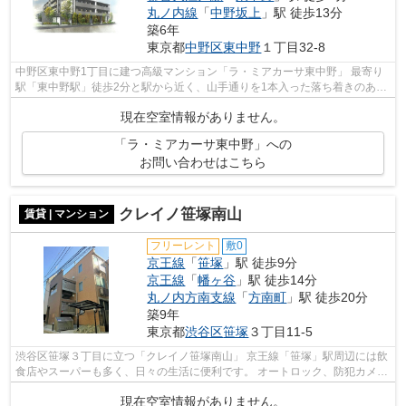
丸ノ内線
「
中野坂上
」駅 徒歩13分
築6年
東京都
中野区
東中野
１丁目32-8
中野区東中野1丁目に建つ高級マンション「ラ・ミアカーサ東中野」 最寄り
駅「東中野駅」徒歩2分と駅から近く、山手通りを1本入った落ち着きのある
閑静な住宅地。徒歩10分圏内では「落...
現在空室情報がありません。
「ラ・ミアカーサ東中野」への
お問い合わせはこちら
クレイノ笹塚南山
賃貸 | マンション
フリーレント
敷0
京王線
「
笹塚
」駅 徒歩9分
京王線
「
幡ヶ谷
」駅 徒歩14分
丸ノ内方南支線
「
方南町
」駅 徒歩20分
築9年
東京都
渋谷区
笹塚
３丁目11-5
渋谷区笹塚３丁目に立つ「クレイノ笹塚南山」 京王線「笹塚」駅周辺には飲
食店やスーパーも多く、日々の生活に便利です。 オートロック、防犯カメラ
完備で、防犯設備も万全です◎ お気...
現在空室情報がありません。