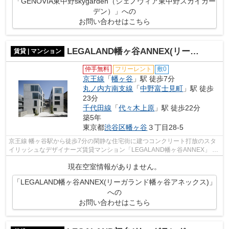
「GENOVIA東中野skygarden（ジェノヴィア東中野スカイガー
デン）」への
お問い合わせはこちら
LEGALAND幡ヶ谷ANNEX(リーガランド幡ヶ谷アネックス)
賃貸 | マンション
仲手無料
フリーレント
敷0
京王線
「
幡ヶ谷
」駅 徒歩7分
丸ノ内方南支線
「
中野富士見町
」駅 徒歩
23分
千代田線
「
代々木上原
」駅 徒歩22分
築5年
東京都
渋谷区
幡ヶ谷
３丁目28-5
京王線 幡ヶ谷駅から徒歩7分の閑静な住宅街に建つコンクリート打放のスタ
イリッシュなデザイナーズ賃貸マンション「LEGALAND幡ヶ谷ANNEX」 敷
金ゼロ！仲介手数料無料！お気軽にお問い...
現在空室情報がありません。
「LEGALAND幡ヶ谷ANNEX(リーガランド幡ヶ谷アネックス)」
への
お問い合わせはこちら