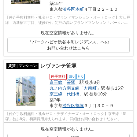
築15年
東京都
渋谷区
本町
４丁目２２－１０
【仲介手数料無料・礼金ゼロ・ブランドマンション・オートロック】大江戸
線「西新宿五丁目」徒歩7分。定評の高いブランドマンション「パークハビ
オ」シリーズのご紹介です。詳細はお問...
現在空室情報がありません。
「パークハビオ渋谷本町レジデンス」への
お問い合わせはこちら
レヴァンテ笹塚
賃貸 | マンション
仲手無料
敷0
礼0
京王線
「
笹塚
」駅 徒歩8分
丸ノ内方南支線
「
方南町
」駅 徒歩15分
京王線
「
代田橋
」駅 徒歩10分
築7年
東京都
渋谷区
笹塚
３丁目３０－９
【仲介手数料無料・礼金ゼロ・デザイナーズ・オートロック】京王線「笹
塚」徒歩8分。初期費用抑えられます。詳細はお問い合わせください。
現在空室情報がありません。