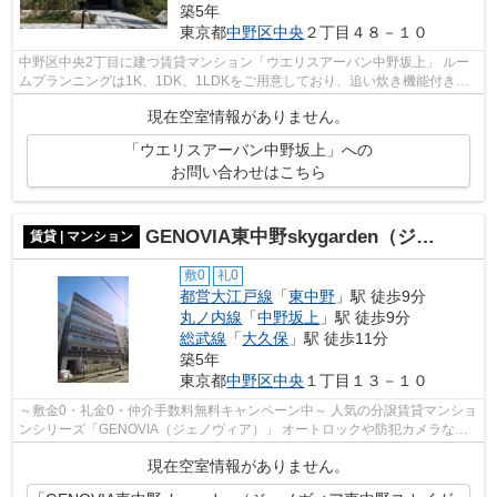
築5年
東京都
中野区
中央
２丁目４８－１０
中野区中央2丁目に建つ賃貸マンション「ウエリスアーバン中野坂上」 ルー
ムプランニングは1K、1DK、1LDKをご用意しており、追い炊き機能付きバ
スや広いクローゼット、ルーフバルコニー...
現在空室情報がありません。
「ウエリスアーバン中野坂上」への
お問い合わせはこちら
GENOVIA東中野skygarden（ジェノヴィア東中野スカイガーデン）
賃貸 | マンション
敷0
礼0
都営大江戸線
「
東中野
」駅 徒歩9分
丸ノ内線
「
中野坂上
」駅 徒歩9分
総武線
「
大久保
」駅 徒歩11分
築5年
東京都
中野区
中央
１丁目１３－１０
～敷金0・礼金0・仲介手数料無料キャンペーン中～ 人気の分譲賃貸マンショ
ンシリーズ「GENOVIA（ジェノヴィア）」 オートロックや防犯カメラなど
セキュリティも安心。 インターネット...
現在空室情報がありません。