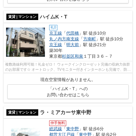
ハイムK・T
賃貸 | マンション
礼0
京王線
「
代田橋
」駅 徒歩10分
丸ノ内方南支線
「
方南町
」駅 徒歩10分
京王線
「
明大前
」駅 徒歩21分
築30年
東京都
杉並区
和泉
１丁目３６－７
複数路線利用可能！礼金ゼロ！ ウォークインクローゼット完備の収納力抜群
のお部屋です☆ オートロック、TVモニター付きインターホンも完備で、防犯
設備も万全です。
現在空室情報がありません。
「ハイムK・T」への
お問い合わせはこちら
ラ・ミアカーサ東中野
賃貸 | マンション
仲手無料
総武線
「
東中野
」駅 徒歩6分
都営大江戸線
「
東中野
」駅 徒歩2分