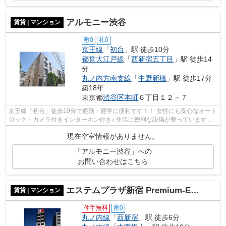
アルモニー渋谷
賃貸 | マンション
敷0
礼0
京王線
「
初台
」駅 徒歩10分
都営大江戸線
「
西新宿五丁目
」駅 徒歩14
分
丸ノ内方南支線
「
中野新橋
」駅 徒歩17分
築18年
東京都
渋谷区
本町
６丁目１２－７
京王線「初台」徒歩10分で通勤・通学に便利です！！ 女性にも安心なオート
ロック・カメラ付きインターホン付き♪ 生活に便利な設備が整っています。
詳細はお気軽にお問い合わせくださ...
現在空室情報がありません。
「アルモニー渋谷」への
お問い合わせはこちら
エステムプラザ新宿 Premium-EX(プレミアムイーエックス）
賃貸 | マンション
仲手無料
敷0
丸ノ内線
「
西新宿
」駅 徒歩6分