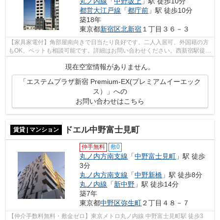
丸ノ内線
「
中野坂上
」駅 徒歩10分
都営大江戸線
「
都庁前
」駅 徒歩10分
築18年
東京都
新宿区
北新宿
１丁目３６－３
【家具家電付】角部屋南向きで日当たり良好です。二人入居可、外国籍の方
もOK、ペットも相談可能です。詳細はお問い合わせください。西新宿駅徒歩
6分！敷金ゼロ、仲介手数料不要！
現在空室情報がありません。
「エステムプラザ新宿 Premium-EX(プレミアムイーエック
ス）」への
お問い合わせはこちら
ドエル中野富士見町
賃貸 | マンション
仲手無料
敷0
丸ノ内方南支線
「
中野富士見町
」駅 徒歩
3分
丸ノ内方南支線
「
中野新橋
」駅 徒歩8分
丸ノ内線
「
新中野
」駅 徒歩14分
築7年
東京都
中野区
弥生町
２丁目４８－７
【仲介手数料無料・敷金ゼロ】東京メトロ丸ノ内線 中野富士見町駅 徒歩3