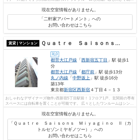
がいいです。 詳細はお問い合わせく...
現在空室情報がありません。
「二軒家アパートメント」への
お問い合わせはこちら
Ｑｕａｔｒｅ Ｓａｉｓｏｎｓ Ｍｉｙａｇｉｎｏ Ⅱ（カトルセゾンミヤギノツー）
賃貸 | マンション
礼0
都営大江戸線
「
西新宿五丁目
」駅 徒歩1
分
都営大江戸線
「
都庁前
」駅 徒歩13分
丸ノ内線
「
中野坂上
」駅 徒歩16分
築13年
東京都
新宿区
西新宿
４丁目４－１３
おしゃれなデザイナーズ物件♪西新宿5丁目駅前！ 1フロア1戸、玄関前の専有
スペースには自転車を置くことが可能です。 広々としたワンルームはシング
ルにも、2人入居にもオススメです！...
現在空室情報がありません。
「Ｑｕａｔｒｅ Ｓａｉｓｏｎｓ Ｍｉｙａｇｉｎｏ Ⅱ（カ
トルセゾンミヤギノツー）」への
お問い合わせはこちら