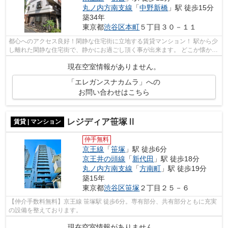
丸ノ内方南支線
「
中野新橋
」駅 徒歩15分
築34年
東京都
渋谷区
本町
５丁目３０－１１
都心へのアクセス良好！閑静な住宅街に立地する賃貸マンション！ 駅から少
し離れた閑静な住宅街で、静かにお過ごし頂く事が出来ます。 どこか懐かし
い雰囲気も残るエリアなので、下町...
現在空室情報がありません。
「エレガンスナカムラ」への
お問い合わせはこちら
レジディア笹塚Ⅱ
賃貸 | マンション
仲手無料
京王線
「
笹塚
」駅 徒歩6分
京王井の頭線
「
新代田
」駅 徒歩18分
丸ノ内方南支線
「
方南町
」駅 徒歩19分
築15年
東京都
渋谷区
笹塚
２丁目２５－６
【仲介手数料無料】京王線 笹塚駅 徒歩6分。専有部分、共有部分ともに充実
の設備を整えております。
現在空室情報がありません。