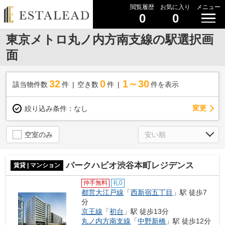
閲覧履歴
お気に入り
メニュー
0
0
東京メトロ丸ノ内方南支線の駅選択画
面
32
0
1～30
該当物件数
件
空き数
件
件を表示
変更
絞り込み条件：
なし
空室のみ
パークハビオ渋谷本町レジデンス
賃貸 | マンション
仲手無料
礼0
都営大江戸線
「
西新宿五丁目
」駅 徒歩7
分
京王線
「
初台
」駅 徒歩13分
丸ノ内方南支線
「
中野新橋
」駅 徒歩12分