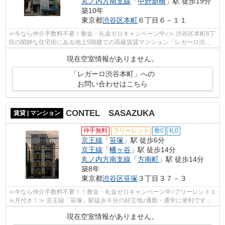
丸ノ内方南支線
「
中野新橋
」駅 徒歩19分
築10年
東京都
渋谷区
本町
６丁目６－１１
≪今なら仲介手数料不要！敷金・礼金ゼロキャンペーン中♪≫ 渋谷区本町6丁
目の閑静な住宅街にある地上5階建ての高級賃貸マンション「レガーロ渋谷
本町」 周辺は閑静な住宅街にあり落ち着...
現在空室情報がありません。
「レガーロ渋谷本町」への
お問い合わせはこちら
CONTEL SASAZUKA
賃貸 | マンション
仲手無料
フリーレント
敷0
礼0
京王線
「
笹塚
」駅 徒歩6分
京王線
「
幡ヶ谷
」駅 徒歩14分
丸ノ内方南支線
「
方南町
」駅 徒歩14分
築8年
東京都
渋谷区
笹塚
３丁目３７－３
≪今なら仲介手数料不要！！敷金・礼金ゼロキャンペーン中♪フリーレント１
ヵ月付き！≫ 京王線「笹塚」駅徒歩６分の好立地♪通勤・通学に便利です！
最上階！4.5階部分メゾネットタイプ♪ ...
現在空室情報がありません。