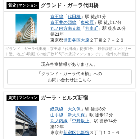
グランド・ガーラ代田橋
賃貸 | マンション
京王線
「
代田橋
」駅 徒歩1分
京王井の頭線
「
東松原
」駅 徒歩17分
丸ノ内方南支線
「
方南町
」駅 徒歩20分
築21年
東京都
世田谷区
大原
２丁目２７－２８
グランド・ガーラ代田橋：京王線「代田橋」徒歩1分。 鉄骨鉄筋コンクリー
ト造、地上14階建ての総戸数195戸の賃貸マンションです。 物件の外観は、
白を基調としたスタイリッシュなデザ...
現在空室情報がありません。
「グランド・ガーラ代田橋」への
お問い合わせはこちら
ガーラ・ヒルズ新宿
賃貸 | マンション
総武線
「
大久保
」駅 徒歩8分
山手線
「
新大久保
」駅 徒歩12分
丸ノ内線
「
中野坂上
」駅 徒歩14分
築12年
東京都
新宿区
北新宿
３丁目１０－６