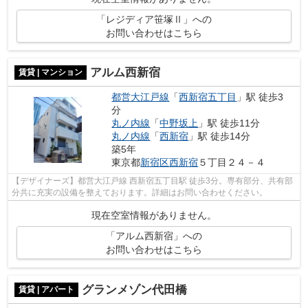
「レジディア笹塚Ⅱ」への
お問い合わせはこちら
アルム西新宿
賃貸 | マンション
都営大江戸線
「
西新宿五丁目
」駅 徒歩3
分
丸ノ内線
「
中野坂上
」駅 徒歩11分
丸ノ内線
「
西新宿
」駅 徒歩14分
築5年
東京都
新宿区
西新宿
５丁目２４－４
【デザイナーズ】都営大江戸線 西新宿五丁目駅 徒歩3分。専有部分、共有部
分共に充実の設備を整えております。詳細はお問い合わせください。
現在空室情報がありません。
「アルム西新宿」への
お問い合わせはこちら
グランメゾン代田橋
賃貸 | アパート