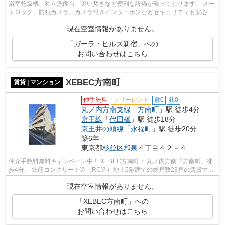
浴室乾燥機、独立洗面台、追い焚きなど便利な設備が整っております。 オー
トロック、防犯カメラ、カメラ付きインターホンなどセキュリティも安心で
す。 宅配ボックス、２４時間ゴミ出...
現在空室情報がありません。
「ガーラ・ヒルズ新宿」への
お問い合わせはこちら
XEBEC方南町
賃貸 | マンション
仲手無料
フリーレント
敷0
礼0
丸ノ内方南支線
「
方南町
」駅 徒歩4分
京王線
「
代田橋
」駅 徒歩18分
京王井の頭線
「
永福町
」駅 徒歩20分
築6年
東京都
杉並区
和泉
４丁目４２－４
仲介手数料無料キャンペーン中！ XEBEC方南町： 丸ノ内方南「方南町」徒
歩4分。 鉄筋コンクリート造（RC造）地上5階建ての総戸数23戸の賃貸マン
ションです。 物件の外観は、グレーを基...
現在空室情報がありません。
「XEBEC方南町」への
お問い合わせはこちら