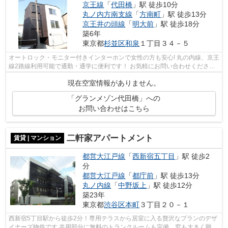
京王線
「
代田橋
」駅 徒歩10分
丸ノ内方南支線
「
方南町
」駅 徒歩13分
京王井の頭線
「
明大前
」駅 徒歩18分
築6年
東京都
杉並区
和泉
１丁目３４－５
オートロック・モニター付きインターホンで女性の方も安心! 丸の内線、京王
線2路線利用可能で通勤・通学に便利です！ お気軽にお問い合わせくださ
い。
現在空室情報がありません。
「グランメゾン代田橋」への
お問い合わせはこちら
二軒家アパートメント
賃貸 | マンション
都営大江戸線
「
西新宿五丁目
」駅 徒歩2
分
都営大江戸線
「
都庁前
」駅 徒歩13分
丸ノ内線
「
中野坂上
」駅 徒歩12分
築23年
東京都
渋谷区
本町
３丁目２０－１
西新宿5丁目駅から徒歩2分！専用テラスから居室に入る贅沢なプランのデザ
イナーズ物件です 共用部分に無料のトランクルームも完備。窓も大きく眺め