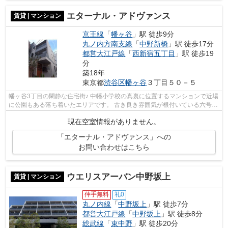
エターナル・アドヴァンス
賃貸 | マンション
京王線
「
幡ヶ谷
」駅 徒歩9分
丸ノ内方南支線
「
中野新橋
」駅 徒歩17分
都営大江戸線
「
西新宿五丁目
」駅 徒歩19
分
築18年
東京都
渋谷区
幡ヶ谷
３丁目５０－５
幡ヶ谷3丁目の閑静な住宅街♪ 中幡小学校の真裏に位置するマンションで近場
に公園もある落ち着いたエリアです。 古き良き雰囲気が根付いている六号商
店街をはじめ、24時間営業のダイエ...
現在空室情報がありません。
「エターナル・アドヴァンス」への
お問い合わせはこちら
ウエリスアーバン中野坂上
賃貸 | マンション
仲手無料
礼0
丸ノ内線
「
中野坂上
」駅 徒歩7分
都営大江戸線
「
中野坂上
」駅 徒歩8分
総武線
「
東中野
」駅 徒歩20分