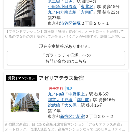
京王線
「
笹塚
」駅 徒歩4分
小田急小田原線
「
東北沢
」駅 徒歩19分
丸ノ内方南支線
「
方南町
」駅 徒歩22分
築27年
東京都
渋谷区
笹塚
２丁目２０－１
【ブランドマンション】京王線「笹塚」徒歩4分。オートロックも完備して
いるので女性の方も安心してお住まい頂くことが可能です。詳細はお問い合
わせください。
現在空室情報がありません。
「ガラ・シティ笹塚」への
お問い合わせはこちら
アゼリアテラス新宿
賃貸 | マンション
仲手無料
礼0
丸ノ内線
「
中野坂上
」駅 徒歩6分
都営大江戸線
「
都庁前
」駅 徒歩16分
総武線
「
大久保
」駅 徒歩15分
築19年
東京都
新宿区
北新宿
２丁目２０－２
新宿区北新宿2丁目にある高級分譲賃貸マンション「アゼリアテラス新宿」
オートロック、管理人巡回など、高級マンションならではのセキュリティ体