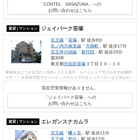
「CONTEL SASAZUKA」への
お問い合わせはこちら
ジェイパーク笹塚
賃貸 | マンション
京王線
「
笹塚
」駅 徒歩8分
丸ノ内方南支線
「
方南町
」駅 徒歩17分
京王井の頭線
「
新代田
」駅 徒歩20分
築30年
東京都
渋谷区
笹塚
３丁目３０－１０
東南向きにつき日当たり良好♪ ２人入居可・ルームシェア可のおすすめ物件
です！！ 全居室洋室でオートロックやカメラ付きインターホンなど安心のセ
キュリティ♪ 詳細はお気軽にお問い...
現在空室情報がありません。
「ジェイパーク笹塚」への
お問い合わせはこちら
エレガンスナカムラ
賃貸 | マンション
京王線
「
幡ヶ谷
」駅 徒歩11分
京王線
「
初台
」駅 徒歩12分