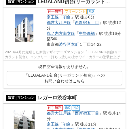
LEGALAND初台(リーガランド初台)
賃貸 | マンション
仲手無料
フリーレント
敷0
京王線
「
初台
」駅 徒歩6分
都営大江戸線
「
西新宿五丁目
」駅 徒歩12
分
丸ノ内方南支線
「
中野新橋
」駅 徒歩16分
築5年
東京都
渋谷区
本町
１丁目14-22
2021年4月に完成した新築デザイナーズマンション「LEGALAND初台(リー
ガランド初台)」コンクリート打ちっ放しの上ホワイトカラーの塗装仕上げの
外観、室内も白を基調としたシンプルでお...
現在空室情報がありません。
「LEGALAND初台(リーガランド初台)」への
お問い合わせはこちら
レガーロ渋谷本町
賃貸 | マンション
仲手無料
敷0
礼0
都営大江戸線
「
西新宿五丁目
」駅 徒歩14
分
京王線
「
初台
」駅 徒歩11分