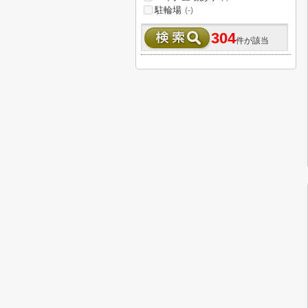
駐輪場
(-)
304
件が該当