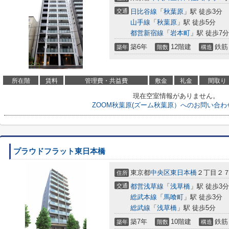
交通
日比谷線
「
秋葉原
」駅 徒歩3分
山手線
「
秋葉原
」駅 徒歩5分
都営新宿線
「
岩本町
」駅 徒歩7分
築6年
12階建
鉄筋
築年
階数
構造
所在階
賃料
管理費・共益費
敷金
礼金
間取り
現在空室情報がありません。
ZOOM秋葉原(ズーム秋葉原）へのお問い合わ
プラウドフラット東日本橋
東京都
中央区
東日本橋
２丁目２
住所
交通
都営浅草線
「
浅草橋
」駅 徒歩3分
総武本線
「
馬喰町
」駅 徒歩3分
総武線
「
浅草橋
」駅 徒歩5分
築7年
10階建
鉄筋
築年
階数
構造