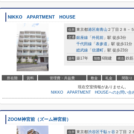
NIKKO APARTMENT HOUSE
東京都
港区
南青山
２丁目２８－
住所
交通
銀座線
「
外苑前
」駅 徒歩3分
千代田線
「
表参道
」駅 徒歩11分
総武線
「
信濃町
」駅 徒歩23分
築17年
6階建
鉄筋
築年
階数
構造
所在階
賃料
管理費・共益費
敷金
礼金
間取り
現在空室情報がありません。
NIKKO APARTMENT HOUSEへのお問い
ZOOM神宮前（ズーム神宮前）
東京都
渋谷区
千駄ヶ谷
２丁目 ２
住所