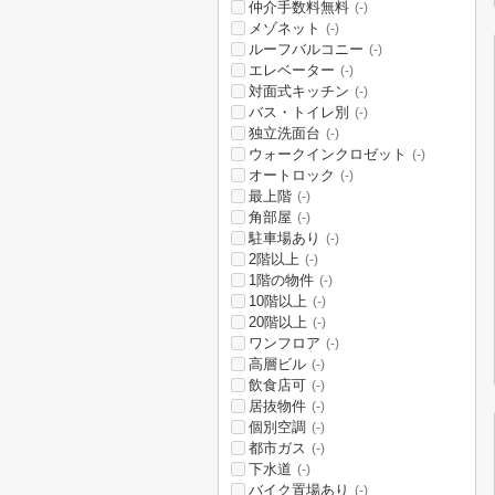
仲介手数料無料
(-)
メゾネット
(-)
ルーフバルコニー
(-)
エレベーター
(-)
対面式キッチン
(-)
バス・トイレ別
(-)
独立洗面台
(-)
ウォークインクロゼット
(-)
オートロック
(-)
最上階
(-)
角部屋
(-)
駐車場あり
(-)
2階以上
(-)
1階の物件
(-)
10階以上
(-)
20階以上
(-)
ワンフロア
(-)
高層ビル
(-)
飲食店可
(-)
居抜物件
(-)
個別空調
(-)
都市ガス
(-)
下水道
(-)
バイク置場あり
(-)