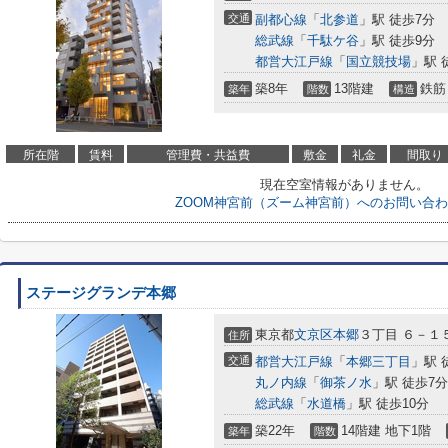
交通
副都心線
「
北参道
」駅 徒歩7分
総武線
「
千駄ケ谷
」駅 徒歩9分
都営大江戸線
「
国立競技場
」駅 
築8年
13階建
鉄筋
築年
階数
構造
所在階
賃料
管理費・共益費
敷金
礼金
間取り
現在空室情報がありません。
ZOOM神宮前（ズーム神宮前）へのお問い合
ステージグランデ本郷
東京都
文京区
本郷
３丁目 ６－１
住所
交通
都営大江戸線
「
本郷三丁目
」駅 
丸ノ内線
「
御茶ノ水
」駅 徒歩7分
総武線
「
水道橋
」駅 徒歩10分
築22年
14階建 地下1階
築年
階数