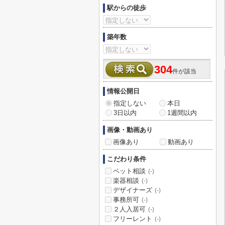
駅からの徒歩
築年数
304
件が該当
情報公開日
指定しない
本日
3日以内
1週間以内
画像・動画あり
画像あり
動画あり
こだわり条件
ペット相談
(-)
楽器相談
(-)
デザイナーズ
(-)
事務所可
(-)
２人入居可
(-)
フリーレント
(-)