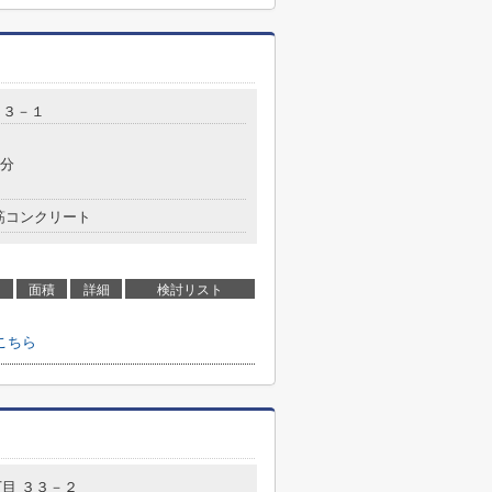
目３－１
2分
筋コンクリート
面積
詳細
検討リスト
こちら
目 ３３－２