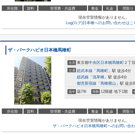
所在階
賃料
管理費・共益費
敷金
礼金
間取り
現在空室情報がありません。
Log(ログ)日本橋へのお問い合わせはこ
ザ・パークハビオ日本橋馬喰町
東京都
中央区
日本橋馬喰町
２丁目4
住所
交通
総武本線
「
馬喰町
」駅 徒歩4分
総武線
「
浅草橋
」駅 徒歩4分
都営新宿線
「
馬喰横山
」駅 徒歩
築7年
12階建 地下1階
築年
階数
所在階
賃料
管理費・共益費
敷金
礼金
間取り
現在空室情報がありません。
ザ・パークハビオ日本橋馬喰町へのお問い合わ