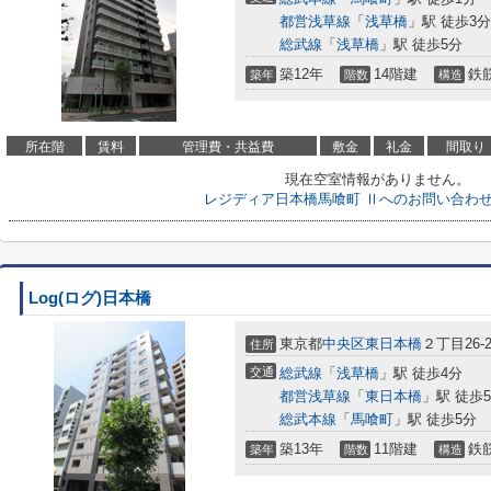
都営浅草線
「
浅草橋
」駅 徒歩3分
総武線
「
浅草橋
」駅 徒歩5分
築12年
14階建
鉄
築年
階数
構造
所在階
賃料
管理費・共益費
敷金
礼金
間取り
現在空室情報がありません。
レジディア日本橋馬喰町 Ⅱへのお問い合わ
Log(ログ)日本橋
東京都
中央区
東日本橋
２丁目26-
住所
交通
総武線
「
浅草橋
」駅 徒歩4分
都営浅草線
「
東日本橋
」駅 徒歩
総武本線
「
馬喰町
」駅 徒歩5分
築13年
11階建
鉄
築年
階数
構造