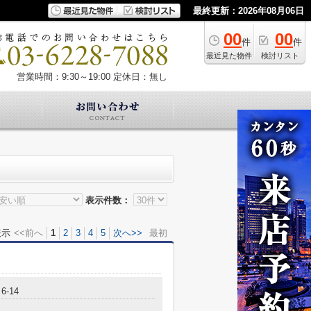
最終更新：2026年08月06日
00
00
件
件
最近見た物件
検討リスト
営業時間：9:30～19:00
定休日：無し
表示件数：
表示
<<前へ
1
2
3
4
5
次へ>>
最初
-14