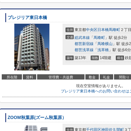
プレジリア東日本橋
東京都
中央区
日本橋馬喰町
２丁
住所
交通
総武本線
「
馬喰町
」駅 徒歩2分
都営新宿線
「
馬喰横山
」駅 徒歩
都営浅草線
「
浅草橋
」駅 徒歩6分
築13年
14階建
鉄
築年
階数
構造
所在階
賃料
管理費・共益費
敷金
礼金
間取り
現在空室情報がありません。
プレジリア東日本橋へのお問い合わせは
ZOOM秋葉原(ズーム秋葉原）
東京都
千代田区
神田佐久間町
３丁
住所