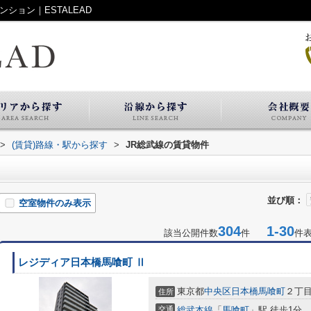
ション｜ESTALEAD
>
(賃貸)路線・駅から探す
>
JR総武線の賃貸物件
並び順：
空室物件のみ表示
304
1-30
該当公開件数
件
件
レジディア日本橋馬喰町 Ⅱ
東京都
中央区
日本橋馬喰町
２丁目6
住所
交通
総武本線
「
馬喰町
」駅 徒歩1分