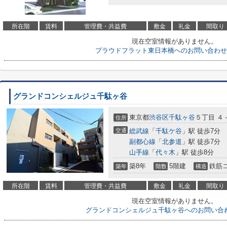
所在階
賃料
管理費・共益費
敷金
礼金
間取り
現在空室情報がありません。
プラウドフラット東日本橋へのお問い合わせ
グランドコンシェルジュ千駄ヶ谷
東京都
渋谷区
千駄ヶ谷
５丁目 ４
住所
交通
総武線
「
千駄ケ谷
」駅 徒歩7分
副都心線
「
北参道
」駅 徒歩7分
山手線
「
代々木
」駅 徒歩8分
築8年
5階建
鉄筋
築年
階数
構造
所在階
賃料
管理費・共益費
敷金
礼金
間取り
現在空室情報がありません。
グランドコンシェルジュ千駄ヶ谷へのお問い合