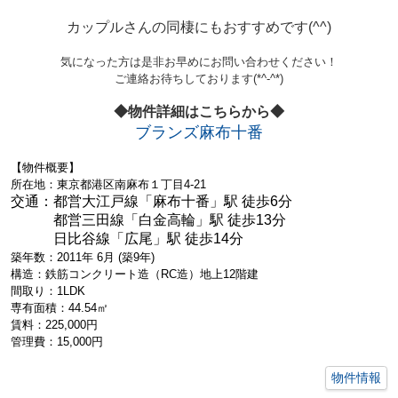
カップルさんの同棲にもおすすめです(^^)
気になった方は是非お早めにお問い合わせください！
ご連絡お待ちしております(*^-^*)
◆物件詳細はこちらから◆
ブランズ麻布十番
【
物件概要】
所在地：東京都港区南麻布１丁目4-21
交通：
都営大江戸線「麻布十番」駅 徒歩6分
都営三田線「白金高輪」駅 徒歩13分
日比谷線「広尾」駅 徒歩14分
築年数：2011年 6月 (築9年)
構造：鉄筋コンクリート造（RC造）地上12階建
間取り：1LDK
専有面積：44.54㎡
賃料：225,000円
管理費：15,000円
物件情報