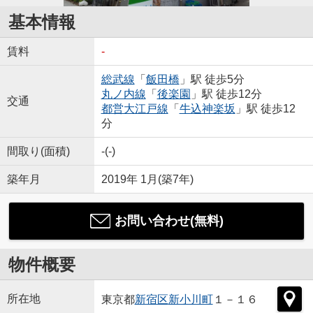
基本情報
賃料
-
総武線
「
飯田橋
」駅 徒歩5分
丸ノ内線
「
後楽園
」駅 徒歩12分
交通
都営大江戸線
「
牛込神楽坂
」駅 徒歩12
分
間取り(面積)
-(-)
築年月
2019年 1月(築7年)
お問い合わせ(無料)
物件概要
所在地
東京都
新宿区
新小川町
１－１６