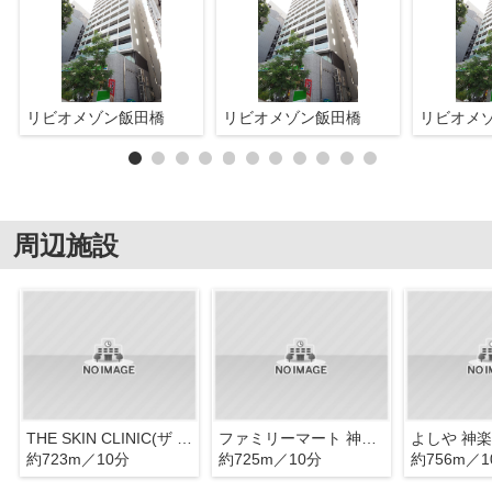
リビオメゾン飯田橋
リビオメゾン飯田橋
リビオメ
周辺施設
THE SKIN CLINIC(ザ スキン クリニック) 神楽坂
ファミリーマート 神楽坂店
よしや 神
約723m／10分
約725m／10分
約756m／1