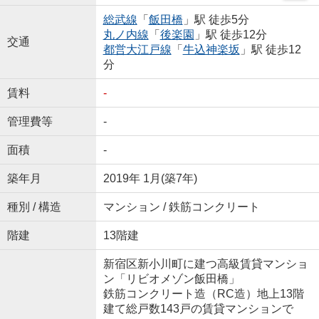
総武線
「
飯田橋
」駅 徒歩5分
丸ノ内線
「
後楽園
」駅 徒歩12分
交通
都営大江戸線
「
牛込神楽坂
」駅 徒歩12
分
賃料
-
管理費等
-
面積
-
築年月
2019年 1月(築7年)
種別 / 構造
マンション / 鉄筋コンクリート
階建
13階建
新宿区新小川町に建つ高級賃貸マンショ
ン「リビオメゾン飯田橋」
鉄筋コンクリート造（RC造）地上13階
建て総戸数143戸の賃貸マンションで