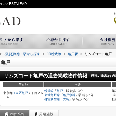
／ESTALEAD
>
(賃貸)路線・駅から探す
>
JR総武線
>
亀戸駅
>
リムズコート亀戸
ト亀戸
リムズコート亀戸
の過去掲載物件情報
現況の確認はお気
所在地
交通
総武線
「
亀戸
」駅 徒歩13分
築
東京都
江東区
亀戸
７丁目２５
東武亀戸線
「
亀戸水神
」駅 徒歩5分
3
－４
都営新宿線
「
大島
」駅 徒歩15分
軽
物件情報
周辺施設