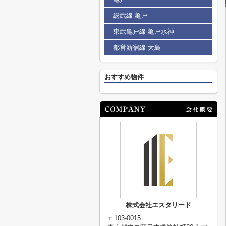
総武線 亀戸
東武亀戸線 亀戸水神
都営新宿線 大島
おすすめ物件
株式会社エスタリード
〒103-0015