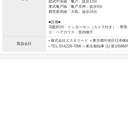
総武中央線「亀戸」徒歩13分
東武亀戸線「亀戸水神」徒歩5分
都営新宿線「大島」徒歩15分
■設備■
宅配BOX・インターホン（カメラ付き）・専
ス・ペアガラス・室内物干
株式会社エスタリード
東京都中央区日本橋箱
取扱会社
TEL:03-6228-7088
東京都知事 (1) 第105868