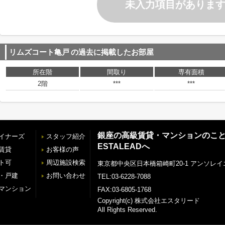
未入力項目がありま
リムズコート亀戸
の過去に掲載したお部屋
所在階
間取り
専有面積
2階
***
***
銀座の高級賃貸・マンションのこ
イナーズ
スタッフ紹介
ESTALEADへ
賃貸
お客様の声
ト可
周辺施設検索
東京都中央区日本橋箱崎町20-1 アンソレイ
・戸建
お問い合わせ
TEL:03-6228-7088
マンション
FAX:03-6805-1768
Copyright(c) 株式会社エスタリード
All Rights Reserved.