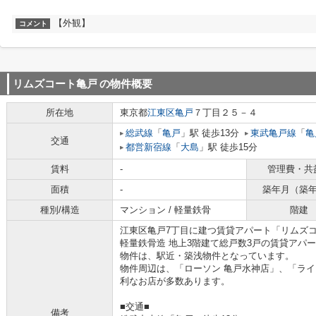
【外観】
コメント
リムズコート亀戸
の物件概要
所在地
東京都
江東区
亀戸
７丁目２５－４
総武線
「
亀戸
」駅 徒歩13分
東武亀戸線
「
亀
交通
都営新宿線
「
大島
」駅 徒歩15分
賃料
-
管理費・共
面積
-
築年月（築
種別/構造
マンション / 軽量鉄骨
階建
江東区亀戸7丁目に建つ賃貸アパート「リムズ
軽量鉄骨造 地上3階建て総戸数3戸の賃貸アパ
物件は、駅近・築浅物件となっています。
物件周辺は、「ローソン 亀戸水神店」、「ライ
利なお店が多数あります。
■交通■
備考