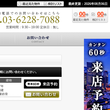
最終更新：2026年08月06日
00
00
件
件
最近見た物件
検討リスト
営業時間：9:30～19:00
定休日：無し
軽にお問い合わせください。
建物
7年
階建
量鉄骨