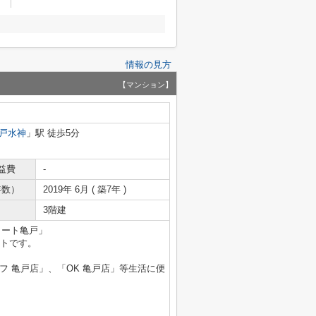
情報の見方
【マンション】
戸水神
」駅 徒歩5分
益費
-
年数）
2019年 6月 ( 築7年 )
3階建
コート亀戸」
ートです。
フ 亀戸店」、「OK 亀戸店」等生活に便