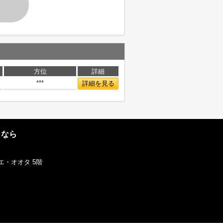
す
方位
詳細
***
詳細を見る
となら
エ・オオタ 5階