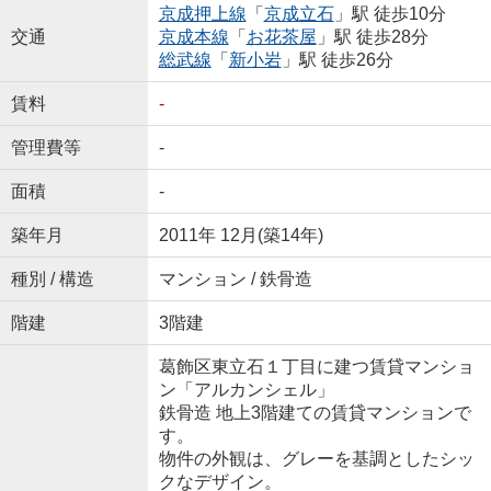
京成押上線
「
京成立石
」駅 徒歩10分
交通
京成本線
「
お花茶屋
」駅 徒歩28分
総武線
「
新小岩
」駅 徒歩26分
賃料
-
管理費等
-
面積
-
築年月
2011年 12月(築14年)
種別 / 構造
マンション / 鉄骨造
階建
3階建
葛飾区東立石１丁目に建つ賃貸マンショ
ン「アルカンシェル」
鉄骨造 地上3階建ての賃貸マンションで
す。
物件の外観は、グレーを基調としたシッ
クなデザイン。