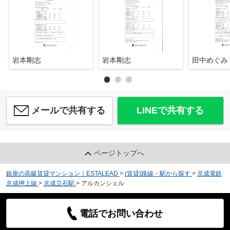
岩本剛志
岩本剛志
田中めぐみ
メールで共有する
LINEで共有する
ページトップへ
銀座の高級賃貸マンション｜ESTALEAD
>
(賃貸)路線・駅から探す
>
京成電鉄
京成押上線
>
京成立石駅
>
アルカンシェル
電話でお問い合わせ