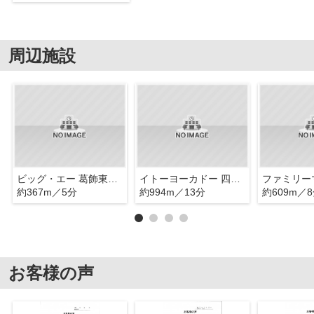
周辺施設
ビッグ・エー 葛飾東立石店
イトーヨーカドー 四つ木店
約367m／5分
約994m／13分
約609m／
お客様の声