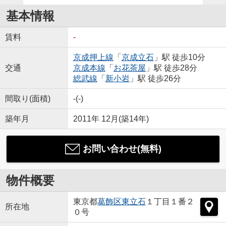
基本情報
賃料
-
京成押上線
「
京成立石
」駅 徒歩10分
交通
京成本線
「
お花茶屋
」駅 徒歩28分
総武線
「
新小岩
」駅 徒歩26分
間取り(面積)
-(-)
築年月
2011年 12月(築14年)
お問い合わせ(無料)
物件概要
東京都
葛飾区
東立石
１丁目１番２
所在地
０号