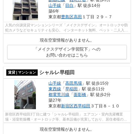
山手線
「
目白
」駅 徒歩14分
築6年
東京都
豊島区
高田
１丁目 ２９－７
人気の分譲賃貸マンションシリーズ「メイクスデザイン」 オートロックや防
犯カメラなどセキュリティも安心。 インターネット無料、ペット・二人入居
相談可能。
現在空室情報がありません。
「メイクスデザイン学習院下」への
お問い合わせはこちら
シャルレ早稲田
賃貸 | マンション
山手線
「
高田馬場
」駅 徒歩15分
東西線
「
早稲田
」駅 徒歩11分
都電荒川線
「
面影橋
」駅 徒歩2分
築27年
東京都
新宿区
西早稲田
３丁目８－１０
新宿区西早稲田3丁目に建つ「シャルレ早稲田」 エアコン・室内洗濯機置
場・浴室乾燥機・オートロック等、基本設備が充実しており、居住者様の生
活をサポートします。
現在空室情報がありません。