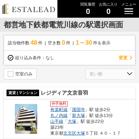
閲覧履歴
お気に入り
メニュー
0
0
都営地下鉄都電荒川線の駅選択画面
48
0
1～30
該当物件数
件
空き数
件
件を表示
変更
絞り込み条件：
なし
空室のみ
レジディア文京音羽
賃貸 | マンション
仲手無料
有楽町線
「
護国寺
」駅 徒歩2分
丸ノ内線
「
新大塚
」駅 徒歩13分
山手線
「
大塚
」駅 徒歩22分
築23年
東京都
文京区
大塚
５丁目 ４０－１７