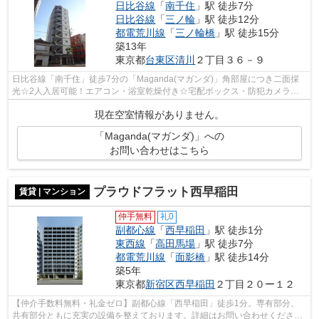
日比谷線
「
南千住
」駅 徒歩7分
日比谷線
「
三ノ輪
」駅 徒歩12分
都電荒川線
「
三ノ輪橋
」駅 徒歩15分
築13年
東京都
台東区
清川
２丁目３６－９
日比谷線「南千住」徒歩7分の「Maganda(マガンダ)」角部屋につき二面採
光☆2人入居可能！エアコン・浴室乾燥付き☆宅配ボックス・防犯カメラ・
オートロック等設備も充実◎詳細はお問い合...
現在空室情報がありません。
「Maganda(マガンダ)」への
お問い合わせはこちら
プラウドフラット西早稲田
賃貸 | マンション
仲手無料
礼0
副都心線
「
西早稲田
」駅 徒歩1分
東西線
「
高田馬場
」駅 徒歩7分
都電荒川線
「
面影橋
」駅 徒歩14分
築5年
東京都
新宿区
西早稲田
２丁目２０ー１２
【仲介手数料無料・礼金ゼロ】副都心線「西早稲田」徒歩1分。専有部分、
共有部分ともに充実の設備を整えております。詳細はお問い合わせくださ