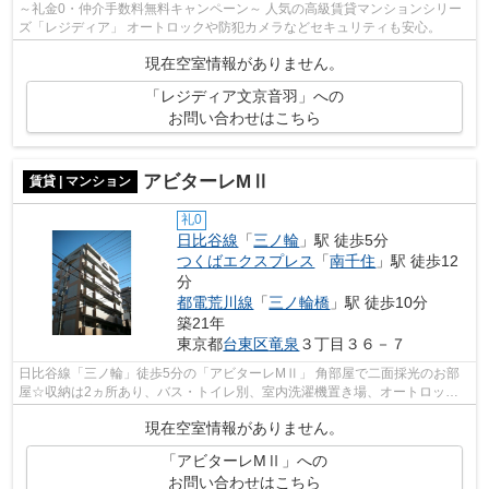
～礼金0・仲介手数料無料キャンペーン～ 人気の高級賃貸マンションシリー
ズ「レジディア」 オートロックや防犯カメラなどセキュリティも安心。
現在空室情報がありません。
「レジディア文京音羽」への
お問い合わせはこちら
アビターレMⅡ
賃貸 | マンション
礼0
日比谷線
「
三ノ輪
」駅 徒歩5分
つくばエクスプレス
「
南千住
」駅 徒歩12
分
都電荒川線
「
三ノ輪橋
」駅 徒歩10分
築21年
東京都
台東区
竜泉
３丁目３６－７
日比谷線「三ノ輪」徒歩5分の「アビターレMⅡ」 角部屋で二面採光のお部
屋☆収納は2ヵ所あり、バス・トイレ別、室内洗濯機置き場、オートロック
付きで住環境も整っております。今なら礼...
現在空室情報がありません。
「アビターレMⅡ」への
お問い合わせはこちら