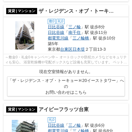
ザ・レジデンス・オブ・トーキョーＨ20イーストタワー
賃貸 | マンション
敷0
礼0
日比谷線
「
三ノ輪
」駅 徒歩8分
日比谷線
「
南千住
」駅 徒歩11分
都電荒川線
「
三ノ輪橋
」駅 徒歩10分
築5年
東京都
台東区
日本堤
２丁目13-3
～敷金0・礼金0キャンペーン中～ オートロックや防犯カメラなどセキュリテ
ィも安心。 浴室乾燥機や宅配ボックスなど設備も充実しています。 ペット相
談可能。
現在空室情報がありません。
「ザ・レジデンス・オブ・トーキョーＨ20イーストタワー」へ
の
お問い合わせはこちら
アイビーフラッツ台東
賃貸 | マンション
礼0
日比谷線
「
三ノ輪
」駅 徒歩6分
都電荒川線
「
三ノ輪橋
」駅 徒歩8分