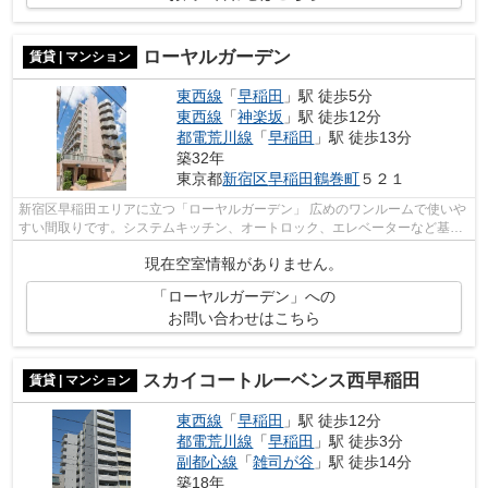
ローヤルガーデン
賃貸 | マンション
東西線
「
早稲田
」駅 徒歩5分
東西線
「
神楽坂
」駅 徒歩12分
都電荒川線
「
早稲田
」駅 徒歩13分
築32年
東京都
新宿区
早稲田鶴巻町
５２１
新宿区早稲田エリアに立つ「ローヤルガーデン」 広めのワンルームで使いや
すい間取りです。システムキッチン、オートロック、エレベーターなど基本
設備が充実しており、居住様の生活を...
現在空室情報がありません。
「ローヤルガーデン」への
お問い合わせはこちら
スカイコートルーベンス西早稲田
賃貸 | マンション
東西線
「
早稲田
」駅 徒歩12分
都電荒川線
「
早稲田
」駅 徒歩3分
副都心線
「
雑司が谷
」駅 徒歩14分
築18年