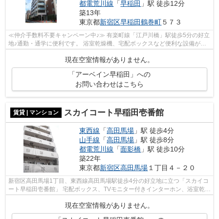
都電荒川線
「
早稲田
」駅 徒歩12分
築13年
東京都
新宿区
早稲田鶴巻町
５７３
≪仲介手数料不要キャンペーン中♪≫ 有楽町線「江戸川橋」駅徒歩5分の好立
地♪通勤・通学に便利です。 浴室乾燥機、宅配ボックスなど便利な設備が整
っています。 オートロック、カメラ付...
現在空室情報がありません。
「アーベイン早稲田」への
お問い合わせはこちら
スカイコート早稲田壱番館
賃貸 | マンション
東西線
「
高田馬場
」駅 徒歩4分
山手線
「
高田馬場
」駅 徒歩8分
都電荒川線
「
面影橋
」駅 徒歩10分
築22年
東京都
新宿区
高田馬場
１丁目４－２０
新宿区高田馬場1丁目、東西線高田馬場駅徒歩4分の好立地に立つ「スカイコ
ート早稲田壱番館」 宅配ボックス、TVモニター付きインターホン、浴室乾燥
機、温水洗浄便座など分譲賃貸ならで...
現在空室情報がありません。