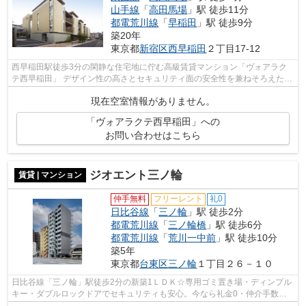
山手線
「
高田馬場
」駅 徒歩11分
都電荒川線
「
早稲田
」駅 徒歩9分
築20年
東京都
新宿区
西早稲田
２丁目17-12
西早稲田駅徒歩3分の閑静な住宅地に佇む高級賃貸マンション「ヴォアラク
テ西早稲田」 デザイン性の高さとセキュリティ面の安全性を兼ねそろえたハ
イグレードマンションです。また徒歩1...
現在空室情報がありません。
「ヴォアラクテ西早稲田」への
お問い合わせはこちら
ジオエント三ノ輪
賃貸 | マンション
仲手無料
フリーレント
礼0
日比谷線
「
三ノ輪
」駅 徒歩2分
都電荒川線
「
三ノ輪橋
」駅 徒歩6分
都電荒川線
「
荒川一中前
」駅 徒歩10分
築5年
東京都
台東区
三ノ輪
１丁目２６－１０
日比谷線「三ノ輪」駅徒歩2分の新築1ＬＤＫ☆専用ゴミ置き場・ディンプル
キー・ダブルロックドアでセキュリティも安心。今なら礼金0・仲介手数料
無料さらにフリーレント1ヵ月キャンペー...