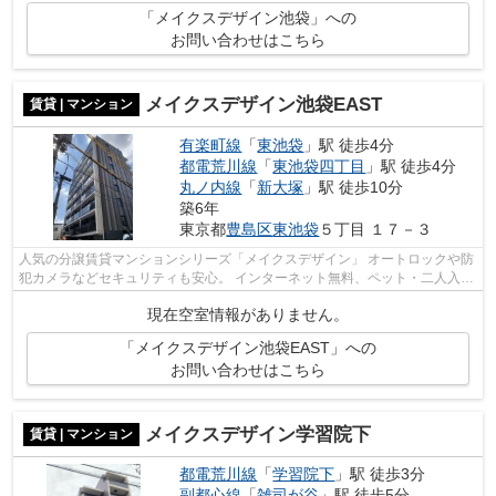
「メイクスデザイン池袋」への
お問い合わせはこちら
メイクスデザイン池袋EAST
賃貸 | マンション
有楽町線
「
東池袋
」駅 徒歩4分
都電荒川線
「
東池袋四丁目
」駅 徒歩4分
丸ノ内線
「
新大塚
」駅 徒歩10分
築6年
東京都
豊島区
東池袋
５丁目 １７－３
人気の分譲賃貸マンションシリーズ「メイクスデザイン」 オートロックや防
犯カメラなどセキュリティも安心。 インターネット無料、ペット・二人入居
相談可能。
現在空室情報がありません。
「メイクスデザイン池袋EAST」への
お問い合わせはこちら
メイクスデザイン学習院下
賃貸 | マンション
都電荒川線
「
学習院下
」駅 徒歩3分
副都心線
「
雑司が谷
」駅 徒歩5分