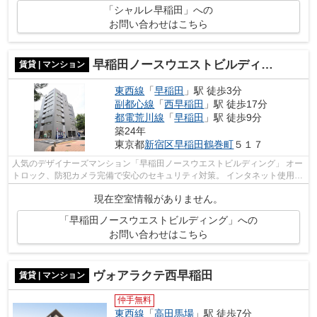
「シャルレ早稲田」への
お問い合わせはこちら
早稲田ノースウエストビルディング
賃貸 | マンション
東西線
「
早稲田
」駅 徒歩3分
副都心線
「
西早稲田
」駅 徒歩17分
都電荒川線
「
早稲田
」駅 徒歩9分
築24年
東京都
新宿区
早稲田鶴巻町
５１７
人気のデザイナーズマンション「早稲田ノースウエストビルディング」 オー
トロック、防犯カメラ完備で安心のセキュリティ対策。 インタネット使用料
無料なのもうれしいポイント♪ 角部...
現在空室情報がありません。
「早稲田ノースウエストビルディング」への
お問い合わせはこちら
ヴォアラクテ西早稲田
賃貸 | マンション
仲手無料
東西線
「
高田馬場
」駅 徒歩7分