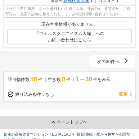
東京都
豊島区
南大塚
１丁目２３－７
【仲介手数料無料・ネット無料】山手線「大塚」徒歩7分。専有部分、共有
部分共に充実の設備を整えております。詳細はお問い合わせください。
現在空室情報がありません。
「ウェルスクエアイズム大塚」への
お問い合わせはこちら
次の30件へ
48
0
1～30
該当物件数
件
空き数
件
件を表示
変更
絞り込み条件：
なし
ページトップへ
銀座の高級賃貸マンション｜ESTALEAD
>
(賃貸)路線・駅から探す
>
都営地下