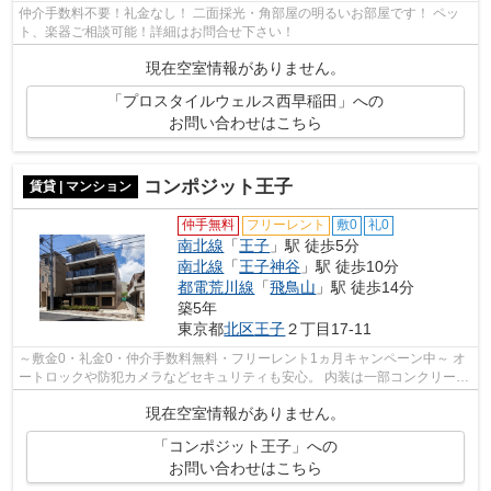
仲介手数料不要！礼金なし！ 二面採光・角部屋の明るいお部屋です！ ペッ
ト、楽器ご相談可能！詳細はお問合せ下さい！
現在空室情報がありません。
「プロスタイルウェルス西早稲田」への
お問い合わせはこちら
コンポジット王子
賃貸 | マンション
仲手無料
フリーレント
敷0
礼0
南北線
「
王子
」駅 徒歩5分
南北線
「
王子神谷
」駅 徒歩10分
都電荒川線
「
飛鳥山
」駅 徒歩14分
築5年
東京都
北区
王子
２丁目17-11
～敷金0・礼金0・仲介手数料無料・フリーレント1ヵ月キャンペーン中～ オ
ートロックや防犯カメラなどセキュリティも安心。 内装は一部コンクリート
打ち放しのおしゃれなデザイナーズ。...
現在空室情報がありません。
「コンポジット王子」への
お問い合わせはこちら