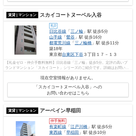
スカイコートヌーベル入谷
賃貸 | マンション
礼0
日比谷線
「
三ノ輪
」駅 徒歩5分
山手線
「
鶯谷
」駅 徒歩16分
都電荒川線
「
三ノ輪橋
」駅 徒歩11分
築18年
東京都
台東区
下谷
３丁目１７－１３
【礼金ゼロ・仲介手数料無料】日比谷線「三ノ輪」徒歩5分。定評の高いブ
ランドマンション「スカイコート」シリーズのご紹介です。詳細はお問い合
わせください。
現在空室情報がありません。
「スカイコートヌーベル入谷」への
お問い合わせはこちら
アーベイン早稲田
賃貸 | マンション
仲手無料
有楽町線
「
江戸川橋
」駅 徒歩5分
東西線
「
早稲田
」駅 徒歩10分