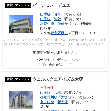
パーシモン デュエ
賃貸 | マンション
山手線
「
目白
」駅 徒歩5分
山手線
「
池袋
」駅 徒歩8分
副都心線
「
雑司が谷
」駅 徒歩9分
築12年
東京都
豊島区
目白
２丁目２４－１３
パーシモン デュエ：山手線「目白」徒歩5分。 鉄骨造、地上3階建ての総戸
数12戸の賃貸マンションです。 物件の外観は、グレーを基調としたスタイリ
ッシュなデザイン。 物件周辺は、「...
現在空室情報がありません。
「パーシモン デュエ」への
お問い合わせはこちら
ウェルスクエアイズム大塚
賃貸 | マンション
仲手無料
山手線
「
大塚
」駅 徒歩7分
都電荒川線
「
大塚駅前
」駅 徒歩7分
丸ノ内線
「
新大塚
」駅 徒歩8分
築4年