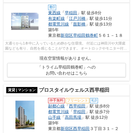
敷0
東西線
「
早稲田
」駅 徒歩8分
有楽町線
「
江戸川橋
」駅 徒歩11分
都電荒川線
「
面影橋
」駅 徒歩13分
築5年
東京都
新宿区
早稲田鶴巻町
５６１－１８
大通りから1本中に入っているため静かな住環境。 付近には神田川や大隈庭
園なども有り、自然を感じることができます。 オートロックやモニター付き
インターホンなどセキュリティも安心...
現在空室情報がありません。
「トライム早稲田鶴巻町」への
お問い合わせはこちら
プロスタイルウェルス西早稲田
賃貸 | マンション
仲手無料
フリーレント
礼0
副都心線
「
西早稲田
」駅 徒歩8分
都電荒川線
「
早稲田
」駅 徒歩7分
山手線
「
高田馬場
」駅 徒歩12分
築9年
東京都
新宿区
西早稲田
３丁目３１－２