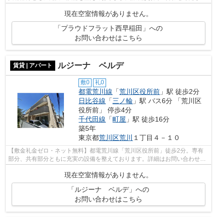
い。
現在空室情報がありません。
「プラウドフラット西早稲田」への
お問い合わせはこちら
ルジーナ ベルデ
賃貸 | アパート
敷0
礼0
都電荒川線
「
荒川区役所前
」駅 徒歩2分
日比谷線
「
三ノ輪
」駅 バス6分 「荒川区
役所前」 停歩4分
千代田線
「
町屋
」駅 徒歩16分
築5年
東京都
荒川区
荒川
１丁目４－１０
【敷金礼金ゼロ・ネット無料】都電荒川線「荒川区役所前」徒歩2分。専有
部分、共有部分ともに充実の設備を整えております。詳細はお問い合わせく
ださい。
現在空室情報がありません。
「ルジーナ ベルデ」への
お問い合わせはこちら