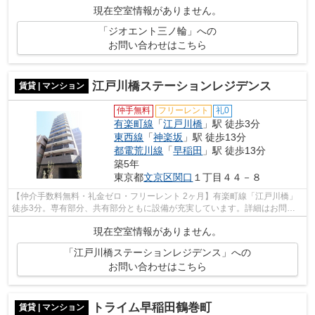
現在空室情報がありません。
「ジオエント三ノ輪」への
お問い合わせはこちら
江戸川橋ステーションレジデンス
賃貸 | マンション
仲手無料
フリーレント
礼0
有楽町線
「
江戸川橋
」駅 徒歩3分
東西線
「
神楽坂
」駅 徒歩13分
都電荒川線
「
早稲田
」駅 徒歩13分
築5年
東京都
文京区
関口
１丁目４４－８
【仲介手数料無料・礼金ゼロ・フリーレント 2ヶ月】有楽町線「江戸川橋」
徒歩3分。専有部分、共有部分ともに設備が充実しています。詳細はお問い
合わせください。
現在空室情報がありません。
「江戸川橋ステーションレジデンス」への
お問い合わせはこちら
トライム早稲田鶴巻町
賃貸 | マンション