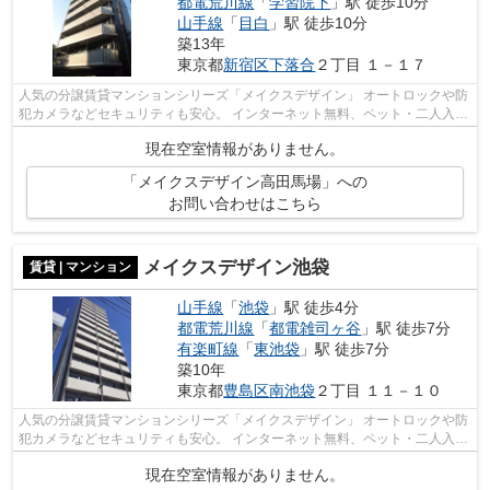
都電荒川線
「
学習院下
」駅 徒歩10分
山手線
「
目白
」駅 徒歩10分
築13年
東京都
新宿区
下落合
２丁目 １－１７
人気の分譲賃貸マンションシリーズ「メイクスデザイン」 オートロックや防
犯カメラなどセキュリティも安心。 インターネット無料、ペット・二人入居
相談可能
現在空室情報がありません。
「メイクスデザイン高田馬場」への
お問い合わせはこちら
メイクスデザイン池袋
賃貸 | マンション
山手線
「
池袋
」駅 徒歩4分
都電荒川線
「
都電雑司ヶ谷
」駅 徒歩7分
有楽町線
「
東池袋
」駅 徒歩7分
築10年
東京都
豊島区
南池袋
２丁目 １１－１０
人気の分譲賃貸マンションシリーズ「メイクスデザイン」 オートロックや防
犯カメラなどセキュリティも安心。 インターネット無料、ペット・二人入居
相談可能。
現在空室情報がありません。