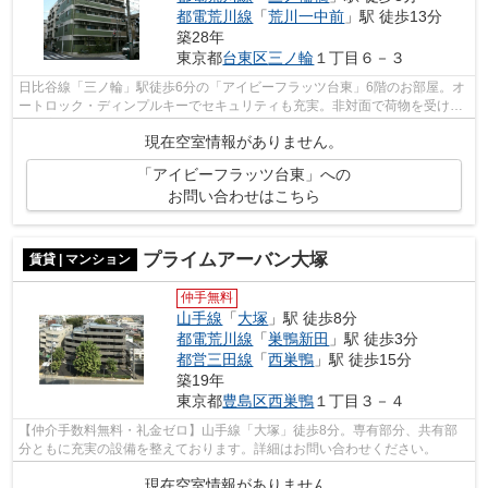
都電荒川線
「
荒川一中前
」駅 徒歩13分
築28年
東京都
台東区
三ノ輪
１丁目６－３
日比谷線「三ノ輪」駅徒歩6分の「アイビーフラッツ台東」6階のお部屋。オ
ートロック・ディンプルキーでセキュリティも充実。非対面で荷物を受け取
れる宅配ボックスも完備。バストイレ...
現在空室情報がありません。
「アイビーフラッツ台東」への
お問い合わせはこちら
プライムアーバン大塚
賃貸 | マンション
仲手無料
山手線
「
大塚
」駅 徒歩8分
都電荒川線
「
巣鴨新田
」駅 徒歩3分
都営三田線
「
西巣鴨
」駅 徒歩15分
築19年
東京都
豊島区
西巣鴨
１丁目３－４
【仲介手数料無料・礼金ゼロ】山手線「大塚」徒歩8分。専有部分、共有部
分ともに充実の設備を整えております。詳細はお問い合わせください。
現在空室情報がありません。