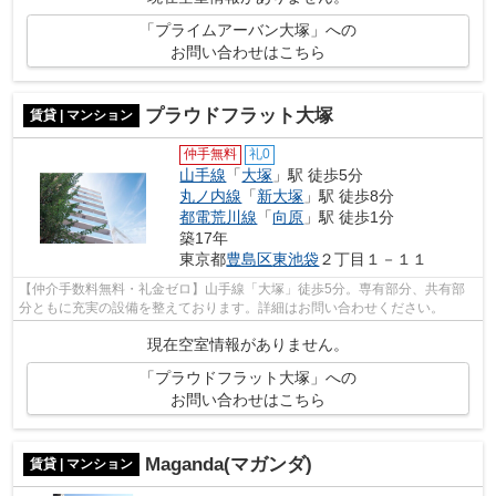
「プライムアーバン大塚」への
お問い合わせはこちら
プラウドフラット大塚
賃貸 | マンション
仲手無料
礼0
山手線
「
大塚
」駅 徒歩5分
丸ノ内線
「
新大塚
」駅 徒歩8分
都電荒川線
「
向原
」駅 徒歩1分
築17年
東京都
豊島区
東池袋
２丁目１－１１
【仲介手数料無料・礼金ゼロ】山手線「大塚」徒歩5分。専有部分、共有部
分ともに充実の設備を整えております。詳細はお問い合わせください。
現在空室情報がありません。
「プラウドフラット大塚」への
お問い合わせはこちら
Maganda(マガンダ)
賃貸 | マンション