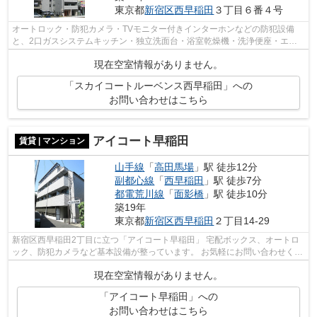
東京都
新宿区
西早稲田
３丁目６番４号
オートロック・防犯カメラ・TVモニター付きインターホンなどの防犯設備
と、2口ガスシステムキッチン・独立洗面台・浴室乾燥機・洗浄便座・エア
コン・宅配ボックスといったシングルユー...
現在空室情報がありません。
「スカイコートルーベンス西早稲田」への
お問い合わせはこちら
アイコート早稲田
賃貸 | マンション
山手線
「
高田馬場
」駅 徒歩12分
副都心線
「
西早稲田
」駅 徒歩7分
都電荒川線
「
面影橋
」駅 徒歩10分
築19年
東京都
新宿区
西早稲田
２丁目14-29
新宿区西早稲田2丁目に立つ「アイコート早稲田」 宅配ボックス、オートロ
ック、防犯カメラなど基本設備が整っています。 お気軽にお問い合わせくだ
さい。
現在空室情報がありません。
「アイコート早稲田」への
お問い合わせはこちら