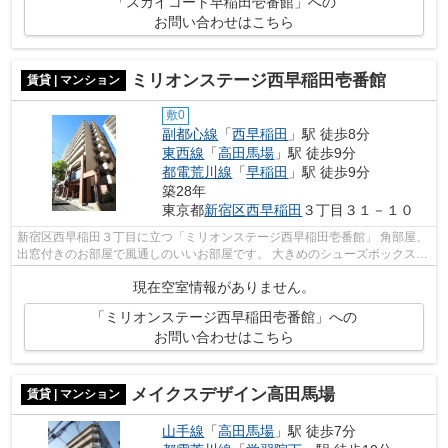
「スカイコート早稲田壱番館」への
お問い合わせはこちら
ミリオンステージ西早稲田壱番館
賃貸 | マンション
敷0
副都心線
「
西早稲田
」駅 徒歩8分
東西線
「
高田馬場
」駅 徒歩9分
都電荒川線
「
早稲田
」駅 徒歩9分
築28年
東京都
新宿区
西早稲田
３丁目３１－１０
新宿区西早稲田３丁目に立つ「ミリオンステージ西早稲田壱番館」 角部屋、
出窓付きのお部屋で風通しのいいお部屋です。 大きめのシューズボックスが
うれしいポイント☆
現在空室情報がありません。
「ミリオンステージ西早稲田壱番館」への
お問い合わせはこちら
メイクスデザイン高田馬場
賃貸 | マンション
山手線
「
高田馬場
」駅 徒歩7分