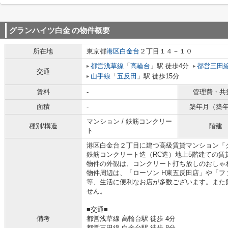
グランハイツ白金
の物件概要
所在地
東京都
港区
白金台
２丁目１４－１０
都営浅草線
「
高輪台
」駅 徒歩4分
都営三田
交通
山手線
「
五反田
」駅 徒歩15分
賃料
-
管理費・共
面積
-
築年月（築
マンション / 鉄筋コンクリー
種別/構造
階建
ト
港区白金台２丁目に建つ高級賃貸マンション「
鉄筋コンクリート造（RC造）地上5階建ての賃
物件の外観は、コンクリート打ち放しのおしゃ
物件周辺は、「ローソン H東五反田店」や「フ
等、生活に便利なお店が多数ございます。また
せん。
■交通■
備考
都営浅草線 高輪台駅 徒歩 4分
都営三田線 白金台駅 徒歩 8分