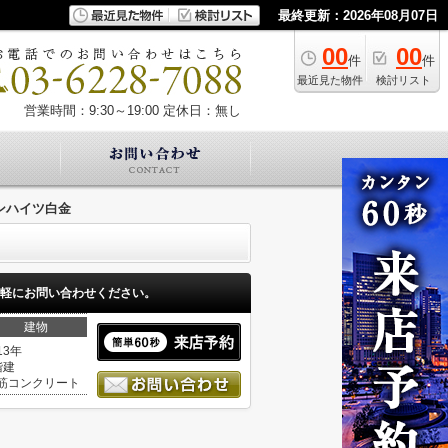
最終更新：2026年08月07日
00
00
件
件
最近見た物件
検討リスト
営業時間：9:30～19:00
定休日：無し
ンハイツ白金
軽にお問い合わせください。
建物
13年
階建
筋コンクリート