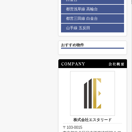
都営浅草線 高輪台
都営三田線 白金台
山手線 五反田
おすすめ物件
株式会社エスタリード
〒103-0015