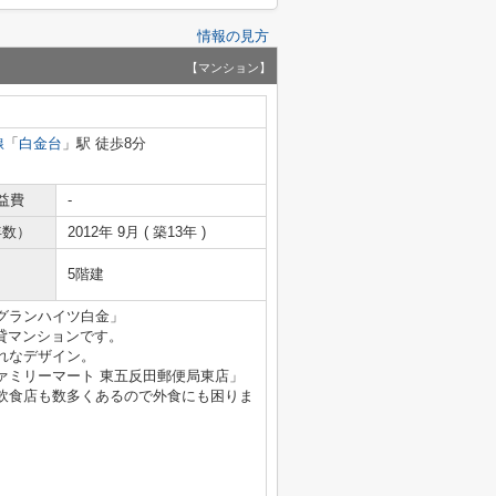
情報の見方
【マンション】
線
「
白金台
」駅 徒歩8分
益費
-
年数）
2012年 9月 ( 築13年 )
5階建
グランハイツ白金」
貸マンションです。
れなデザイン。
ァミリーマート 東五反田郵便局東店」
飲食店も数多くあるので外食にも困りま