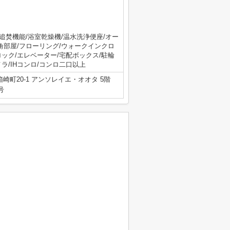
追焚機能/浴室乾燥機/温水洗浄便座/オー
角部屋/フローリング/ウォークインクロ
ック/エレベーター/宅配ボックス/駐輪
メラ/IHコンロ/コンロ二口以上
崎町20-1 アンソレイエ・オオタ 5階
号