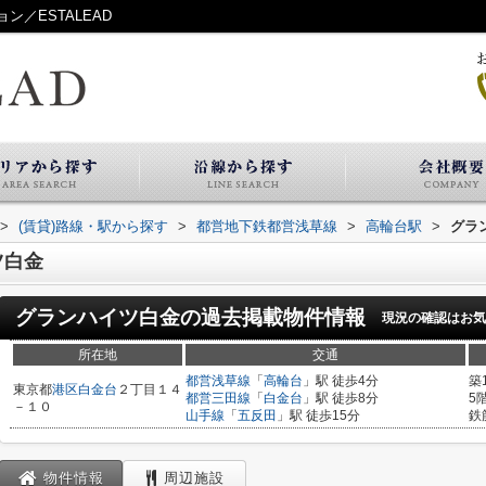
／ESTALEAD
>
(賃貸)路線・駅から探す
>
都営地下鉄都営浅草線
>
高輪台駅
>
グラ
ツ白金
グランハイツ白金
の過去掲載物件情報
現況の確認はお気
所在地
交通
都営浅草線
「
高輪台
」駅 徒歩4分
築
東京都
港区
白金台
２丁目１４
都営三田線
「
白金台
」駅 徒歩8分
5
－１０
山手線
「
五反田
」駅 徒歩15分
鉄
物件情報
周辺施設