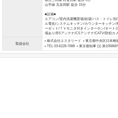
山手線 五反田駅 徒歩 15分
■設備■
エアコン/室内洗濯機置場/給湯/バス・トイレ別/
ル電化/システムキッチン/カウンターキッチン/
ーゼット/ＴＶモニタ付きインターホン/オートロ
場あり/BSアンテナ/CSアンテナ/CATV/防犯カ
株式会社エスタリード
東京都中央区日本橋箱
取扱会社
TEL:03-6228-7088
東京都知事 (1) 第105868