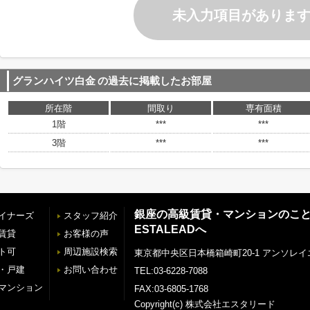
未入力項目がありま
グランハイツ白金
の過去に掲載したお部屋
所在階
間取り
専有面積
1階
***
***
3階
***
***
銀座の高級賃貸・マンションのこ
イナーズ
スタッフ紹介
ESTALEADへ
賃貸
お客様の声
ト可
周辺施設検索
東京都中央区日本橋箱崎町20-1 アンソレイ
・戸建
お問い合わせ
TEL:03-6228-7088
マンション
FAX:03-6805-1768
Copyright(c) 株式会社エスタリード