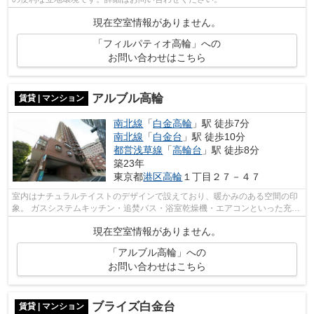
現在空室情報がありません。
「フィルパティオ高輪」への
お問い合わせはこちら
アルブル高輪
賃貸 | マンション
南北線
「
白金高輪
」駅 徒歩7分
南北線
「
白金台
」駅 徒歩10分
都営浅草線
「
高輪台
」駅 徒歩8分
築23年
東京都
港区
高輪
１丁目２７－４７
室内はナチュラルテイストのデザインで設えており、暖かみのある空間の印
象。 ガスシステムキッチン・追焚バス・浴室乾燥機・エアコンといった充実
した室内設備を備えており、居住者の...
現在空室情報がありません。
「アルブル高輪」への
お問い合わせはこちら
ブライズ白金台
賃貸 | マンション