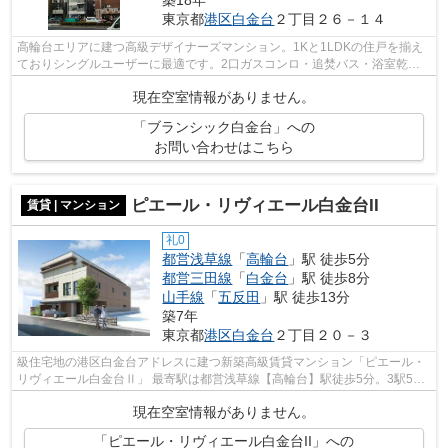
築18年
東京都
港区
白金台
２丁目２６－１４
高輪台エリアに建つ高級デザイナーズマンション。1Kと1LDKの住戸を揃え
ておりシングルユーザーに最適です。2口ガスコンロ・追焚バス・浴室乾燥
機・洗浄便座・エアコンなど、コンパクト...
現在空室情報がありません。
「ブランシック白金台」への
お問い合わせはこちら
ピエール・リヴィエール白金台II
賃貸 | マンション
礼0
都営浅草線
「
高輪台
」駅 徒歩5分
都営三田線
「
白金台
」駅 徒歩8分
山手線
「
五反田
」駅 徒歩13分
築7年
東京都
港区
白金台
２丁目２０－３
級住宅地の港区白金台アドレスに建つ新築高級賃貸マンション「ピエール・
リヴィエール白金台Ⅱ」 最寄駅は都営浅草線【高輪台】駅徒歩5分。3駅5路
線利用可能で【新橋】【東京】【大手町...
現在空室情報がありません。
「ピエール・リヴィエール白金台II」への