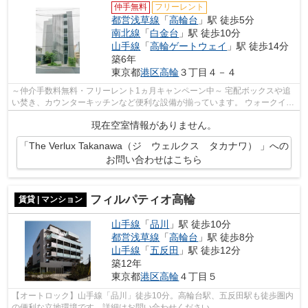
仲手無料
フリーレント
都営浅草線
「
高輪台
」駅 徒歩5分
南北線
「
白金台
」駅 徒歩10分
山手線
「
高輪ゲートウェイ
」駅 徒歩14分
築6年
東京都
港区
高輪
３丁目４－４
～仲介手数料無料・フリーレント1ヵ月キャンペーン中～ 宅配ボックスや追
い焚き、カウンターキッチンなど便利な設備が揃っています。 ウォークイン
クローゼットもあり、収納も豊富です。
現在空室情報がありません。
「The Verlux Takanawa（ジ ウェルクス タカナワ） 」への
お問い合わせはこちら
フィルパティオ高輪
賃貸 | マンション
山手線
「
品川
」駅 徒歩10分
都営浅草線
「
高輪台
」駅 徒歩8分
山手線
「
五反田
」駅 徒歩12分
築12年
東京都
港区
高輪
４丁目５
【オートロック】山手線「品川」徒歩10分。高輪台駅、五反田駅も徒歩圏内
の便利な立地環境です。詳細はお問い合わせください。