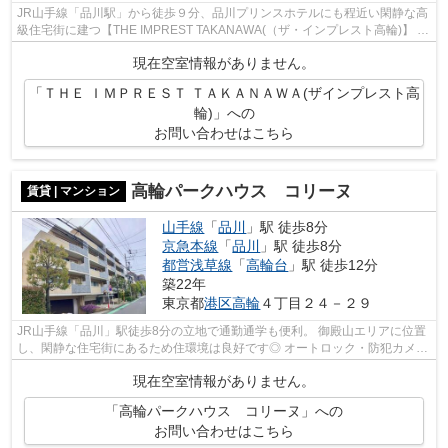
JR山手線「品川駅」から徒歩９分、品川プリンスホテルにも程近い閑静な高
級住宅街に建つ【THE IMPREST TAKANAWA(（ザ・インプレスト高輪)】 高
台にある為、低層階でも十分な開放感を得...
現在空室情報がありません。
「ＴＨＥ ＩＭＰＲＥＳＴ ＴＡＫＡＮＡＷＡ(ザインプレスト高
輪)」への
お問い合わせはこちら
高輪パークハウス コリーヌ
賃貸 | マンション
山手線
「
品川
」駅 徒歩8分
京急本線
「
品川
」駅 徒歩8分
都営浅草線
「
高輪台
」駅 徒歩12分
築22年
東京都
港区
高輪
４丁目２４－２９
JR山手線「品川」駅徒歩8分の立地で通勤通学も便利。 御殿山エリアに位置
し、閑静な住宅街にあるため住環境は良好です◎ オートロック・防犯カメ
ラ・TVモニター付インターホンといった...
現在空室情報がありません。
「高輪パークハウス コリーヌ」への
お問い合わせはこちら