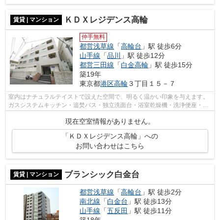
ＫＤＸレジデンス高輪
賃貸 | マンション
仲手無料
都営浅草線
「
高輪台
」駅 徒歩6分
山手線
「
品川
」駅 徒歩12分
都営三田線
「
白金高輪
」駅 徒歩15分
築19年
東京都
港区
高輪
３丁目１５－７
室内はナチュラルテイストで設えた空間で、明るく温かい印象を与えます。
ガスシステムキッチン・追焚バス・独立洗面台・浴室乾燥機・洗浄便座・エ
アコンといった毎日の生活を支える充...
現在空室情報がありません。
「ＫＤＸレジデンス高輪」への
お問い合わせはこちら
ブランシック白金台
賃貸 | マンション
都営浅草線
「
高輪台
」駅 徒歩2分
南北線
「
白金台
」駅 徒歩13分
山手線
「
五反田
」駅 徒歩11分