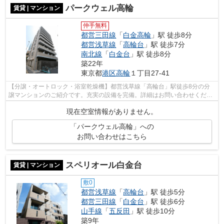
パークウェル高輪
賃貸 | マンション
仲手無料
都営三田線
「
白金高輪
」駅 徒歩8分
都営浅草線
「
高輪台
」駅 徒歩7分
南北線
「
白金台
」駅 徒歩8分
築22年
東京都
港区
高輪
１丁目27-41
【分譲・オートロック・浴室乾燥機】都営浅草線「高輪台」駅徒歩8分の分
譲マンションのご紹介です。充実の設備を完備。詳細はお問い合わせくださ
い。
現在空室情報がありません。
「パークウェル高輪」への
お問い合わせはこちら
スペリオール白金台
賃貸 | マンション
敷0
都営浅草線
「
高輪台
」駅 徒歩5分
都営三田線
「
白金台
」駅 徒歩6分
山手線
「
五反田
」駅 徒歩10分
築9年