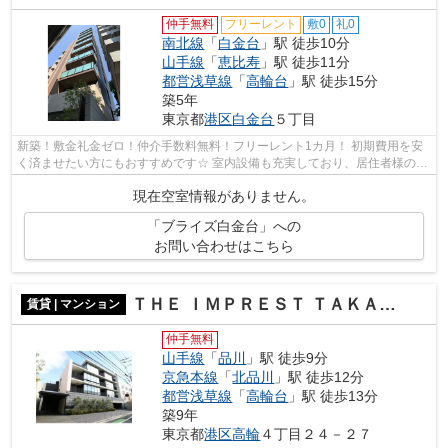
仲手無料
フリーレント
敷0
礼0
南北線
「
白金台
」駅 徒歩10分
山手線
「
恵比寿
」駅 徒歩11分
都営浅草線
「
高輪台
」駅 徒歩15分
築5年
東京都
港区
白金台
５丁目
新築！敷金礼金ゼロ！仲介手数料無料！フリーレント1カ月！ 初期費用を安
く済ませたい方にもおすすめです☆ 室内設備も充実しており、居住者様のシ
ングルライフをサポートいたします。
現在空室情報がありません。
「ブライズ白金台」への
お問い合わせはこちら
ＴＨＥ ＩＭＰＲＥＳＴ ＴＡＫＡＮＡＷＡ(ザインプレスト高輪)
賃貸 | マンション
仲手無料
山手線
「
品川
」駅 徒歩9分
京急本線
「
北品川
」駅 徒歩12分
都営浅草線
「
高輪台
」駅 徒歩13分
築9年
東京都
港区
高輪
４丁目２４－２７