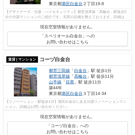
東京都
港区
白金台
２丁目19-8
【デザイナーズ・分譲・ハイセキュリティ】都営浅草線「高輪台」駅徒歩5
分の分譲マンションのご紹介です。充実の設備を整えております。詳細はお
問い合わせください。
現在空室情報がありません。
「スペリオール白金台」への
お問い合わせはこちら
コーヅ白金台
賃貸 | マンション
都営三田線
「
白金台
」駅 徒歩1分
都営浅草線
「
高輪台
」駅 徒歩11分
山手線
「
目黒
」駅 徒歩11分
築44年
東京都
港区
白金台
３丁目14-34
【リノベーション・駅徒歩1分】港区白金台にある分譲リノベーションマン
ション。詳細はお問い合わせください。
現在空室情報がありません。
「コーヅ白金台」への
お問い合わせはこちら