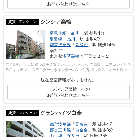
お問い合わせはこちら
シンシア高輪
賃貸 | マンション
京急本線
「
品川
」駅 徒歩4分
常磐線
「
品川
」駅 徒歩4分
都営浅草線
「
高輪台
」駅 徒歩14分
築28年
東京都
港区
高輪
４丁目２２－２
港区高輪４丁目に建つ高級賃貸マンション「シンシア高輪」 エアコン・シス
テムキッチン・TVモニター付きインターホン・宅配ボックス・オートロック
等、室内・共有設備ともに充実してい...
現在空室情報がありません。
「シンシア高輪」への
お問い合わせはこちら
グランハイツ白金
賃貸 | マンション
都営浅草線
「
高輪台
」駅 徒歩4分
都営三田線
「
白金台
」駅 徒歩8分
山手線
「
五反田
」駅 徒歩15分