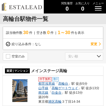
閲覧履歴
お気に入り
メニュー
0
0
高輪台駅物件一覧
30
0
1～30
該当物件数
件
空き数
件
件を表示
変更
絞り込み条件：
なし
空室のみ
メインステージ高輪
賃貸 | マンション
仲手無料
敷0
都営浅草線
「
高輪台
」駅 徒歩5分
山手線
「
高輪ゲートウェイ
」駅 徒歩13分
南北線
「
白金台
」駅 徒歩13分
築20年
東京都
港区
高輪
３丁目14-34