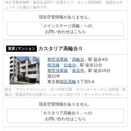
仲介手数料無料・敷金礼金0円！分譲タイプ、ネット使用無料、強固なセキ
ュリティを備えた物件です。
現在空室情報がありません。
「メインステージ高輪」への
お問い合わせはこちら
カスタリア高輪台Ⅱ
賃貸 | マンション
都営浅草線
「
高輪台
」駅 徒歩4分
南北線
「
白金台
」駅 徒歩11分
都営浅草線
「
泉岳寺
」駅 徒歩15分
築21年
東京都
港区
高輪
３丁目5-6
駅近・ブランドマンション・広々洋室12疂・カウンターキッチン 浅草線「高
輪台」駅徒歩4分の分譲マンションのご紹介です！オートロックやモニタイ
ンターホンなど、女性の方も安心して...
現在空室情報がありません。
「カスタリア高輪台Ⅱ」への
お問い合わせはこちら