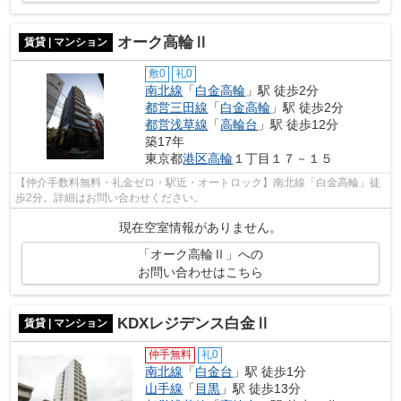
オーク高輪Ⅱ
賃貸 | マンション
敷0
礼0
南北線
「
白金高輪
」駅 徒歩2分
都営三田線
「
白金高輪
」駅 徒歩2分
都営浅草線
「
高輪台
」駅 徒歩12分
築17年
東京都
港区
高輪
１丁目１７－１５
【仲介手数料無料・礼金ゼロ・駅近・オートロック】南北線「白金高輪」徒
歩2分。詳細はお問い合わせください。
現在空室情報がありません。
「オーク高輪Ⅱ」への
お問い合わせはこちら
KDXレジデンス白金Ⅱ
賃貸 | マンション
仲手無料
礼0
南北線
「
白金台
」駅 徒歩1分
山手線
「
目黒
」駅 徒歩13分