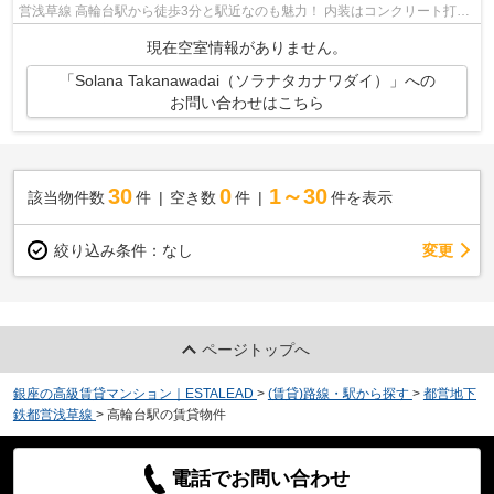
営浅草線 高輪台駅から徒歩3分と駅近なのも魅力！ 内装はコンクリート打ち
っ放し、専用庭つき。 詳細はお問い...
現在空室情報がありません。
「Solana Takanawadai（ソラナタカナワダイ）」への
お問い合わせはこちら
30
0
1～30
該当物件数
件
空き数
件
件を表示
変更
絞り込み条件：
なし
ページトップへ
銀座の高級賃貸マンション｜ESTALEAD
>
(賃貸)路線・駅から探す
>
都営地下
鉄都営浅草線
>
高輪台駅の賃貸物件
電話でお問い合わせ