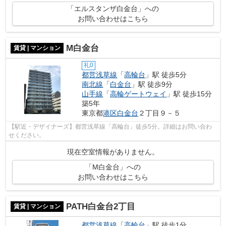
「エルスタンザ白金台」への
お問い合わせはこちら
M白金台
賃貸 | マンション
礼0
都営浅草線
「
高輪台
」駅 徒歩5分
南北線
「
白金台
」駅 徒歩9分
山手線
「
高輪ゲートウェイ
」駅 徒歩15分
築5年
東京都
港区
白金台
２丁目９－５
【駅近・デザイナーズ】都営浅草線「高輪台」徒歩5分。詳細はお問い合わ
せください。
現在空室情報がありません。
「M白金台」への
お問い合わせはこちら
PATH白金台2丁目
賃貸 | マンション
都営浅草線
「
高輪台
」駅 徒歩1分