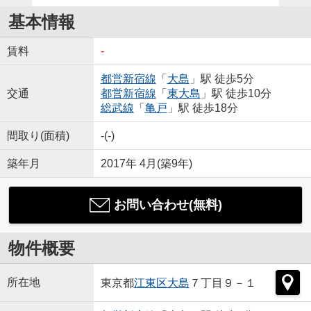
基本情報
賃料
-
都営新宿線
「
大島
」駅 徒歩5分
交通
都営新宿線
「
東大島
」駅 徒歩10分
総武線
「
亀戸
」駅 徒歩18分
間取り(面積)
-(-)
築年月
2017年 4月(築9年)
お問い合わせ(無料)
物件概要
所在地
東京都
江東区
大島
７丁目９－１