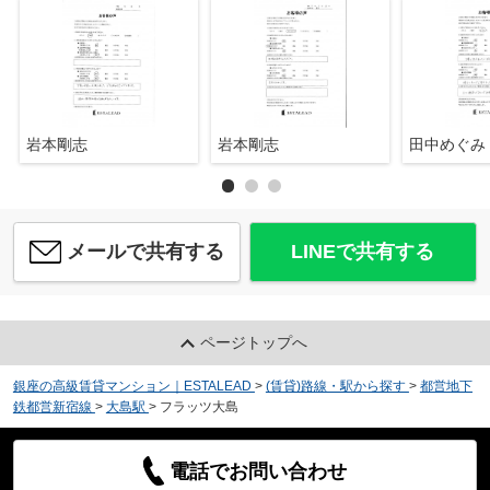
岩本剛志
岩本剛志
田中めぐみ
メールで共有する
LINEで共有する
ページトップへ
銀座の高級賃貸マンション｜ESTALEAD
>
(賃貸)路線・駅から探す
>
都営地下
鉄都営新宿線
>
大島駅
>
フラッツ大島
電話でお問い合わせ