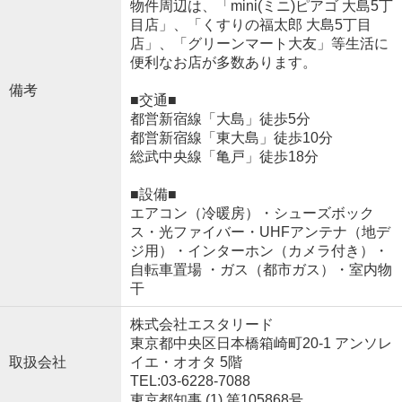
物件周辺は、「mini(ミニ)ピアゴ 大島5丁
目店」、「くすりの福太郎 大島5丁目
店」、「グリーンマート大友」等生活に
便利なお店が多数あります。
備考
■交通■
都営新宿線「大島」徒歩5分
都営新宿線「東大島」徒歩10分
総武中央線「亀戸」徒歩18分
■設備■
エアコン（冷暖房）・シューズボック
ス・光ファイバー・UHFアンテナ（地デ
ジ用）・インターホン（カメラ付き）・
自転車置場 ・ガス（都市ガス）・室内物
干
株式会社エスタリード
東京都中央区日本橋箱崎町20-1 アンソレ
取扱会社
イエ・オオタ 5階
TEL:03-6228-7088
東京都知事 (1) 第105868号