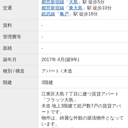
都営新宿線
「
大島
」駅 徒歩5分
交通
都営新宿線
「
東大島
」駅 徒歩10分
総武線
「
亀戸
」駅 徒歩18分
賃料
-
管理費等
-
面積
-
築年月
2017年 4月(築9年)
種別 / 構造
アパート / 木造
階建
3階建
江東区大島７丁目に建つ賃貸アパート
「フラッツ大島」
木造 地上3階建て総戸数7戸の賃貸アパ
ートです。
物件は、綺麗な外観の築浅物件となって
います。