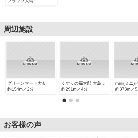
フラッツ大島
周辺施設
グリーンマート大友
くすりの福太郎 大島5丁目店
約154m／2分
約291m／4分
約373m／
お客様の声