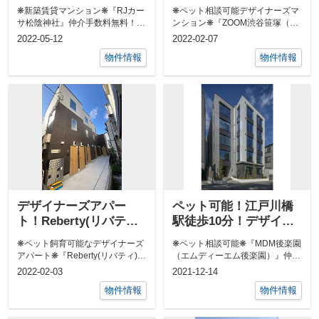
マンション♪
❋新築賃貸マンション❋『RJカー
❋ペット相談可能デザイナーズマ
サ松陰神社』仲介手数料無料！
ンション❋『ZOOM渋谷笹塚（ズ
東急世田谷線「松陰神社前」駅
ーム渋谷笹塚）』インターネット
2022-05-12
2022-02-07
徒歩3分...
使用料無...
物件情報
物件情報
デザイナーズアパー
ペット可能！江戸川橋
ト！Reberty(リバティ)
駅徒歩10分！デザイナ
目黒南
ーズマンション
❋ペット飼育可能なデザイナーズ
❋ペット相談可能❋『MDM後楽園
アパート❋『Reberty(リバティ)目
（エムディーエム後楽園）』仲介
黒南』仲介手数料無料！東急目
手数料無料！有楽町線「江戸川
2022-02-03
2021-12-14
黒...
橋」徒歩1...
物件情報
物件情報