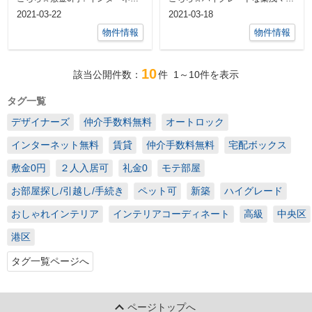
ト無料！ペットと住める築浅高級
ション！広々3LDKのペット可の
2021-03-22
2021-03-18
物件です！...
物件です...
物件情報
物件情報
10
該当公開件数：
件
1～10
件を表示
タグ一覧
デザイナーズ
仲介手数料無料
オートロック
インターネット無料
賃貸
仲介手数料無料
宅配ボックス
敷金0円
２人入居可
礼金0
モテ部屋
お部屋探し/引越し/手続き
ペット可
新築
ハイグレード
おしゃれインテリア
インテリアコーディネート
高級
中央区
港区
タグ一覧ページへ
ページトップへ