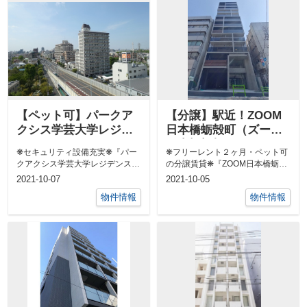
【ペット可】パークア
【分譲】駅近！ZOOM
クシス学芸大学レジデ
日本橋蛎殻町（ズーム
ンス ２０２
日本橋蛎殻町） 905
❋セキュリティ設備充実❋『パー
❋フリーレント２ヶ月・ペット可
クアクシス学芸大学レジデンス２
の分譲賃貸❋『ZOOM日本橋蛎殻
０２』～仲介手数料無料・礼金ゼ
町（ズーム日本橋蛎殻町）
2021-10-07
2021-10-05
ロキャンペ...
905』〜仲...
物件情報
物件情報