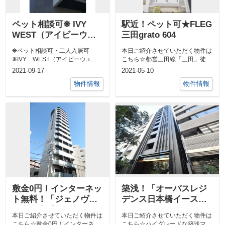
ペット相談可❋ IVY
駅近！ペット可★FLEG
WEST（アイビーウエ
三田grato 604
スト）
❋ペット相談可・二人入居可
本日ご紹介させていただく物件は
❋IVY WEST（アイビーウエス
こちら☆都営三田線「三田」徒歩
ト） 1004仲介手数料無料キャン
５分デザイナーズ高級賃貸マンシ
2021-09-17
2021-05-10
ペーン...
ョンFLE...
物件情報
物件情報
敷金0円！インターネッ
築浅！「オーパスレジ
ト無料！「ジェノヴィ
デンス日本橋イース
ア麻布十番グリーンヴ
ト」ハイグレードなペ
本日ご紹介させていただく物件は
本日ご紹介させていただく物件は
ェール」
ット可マンション！
こちら☆敷金0円！インターネッ
こちら☆ハイグレードな築浅マン