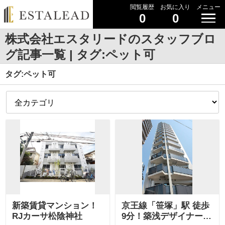
閲覧履歴
お気に入り
メニュー
0
0
株式会社エスタリードのスタッフブロ
グ記事一覧 | タグ:ペット可
タグ:ペット可
新築賃貸マンション！
京王線「笹塚」駅 徒歩
RJカーサ松陰神社
9分！築浅デザイナーズ