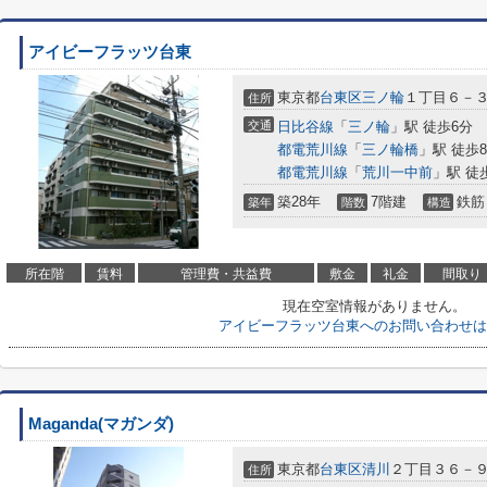
アイビーフラッツ台東
東京都
台東区
三ノ輪
１丁目６－
住所
交通
日比谷線
「
三ノ輪
」駅 徒歩6分
都電荒川線
「
三ノ輪橋
」駅 徒歩
都電荒川線
「
荒川一中前
」駅 徒
築28年
7階建
鉄筋
築年
階数
構造
所在階
賃料
管理費・共益費
敷金
礼金
間取り
現在空室情報がありません。
アイビーフラッツ台東へのお問い合わせは
Maganda(マガンダ)
東京都
台東区
清川
２丁目３６－
住所