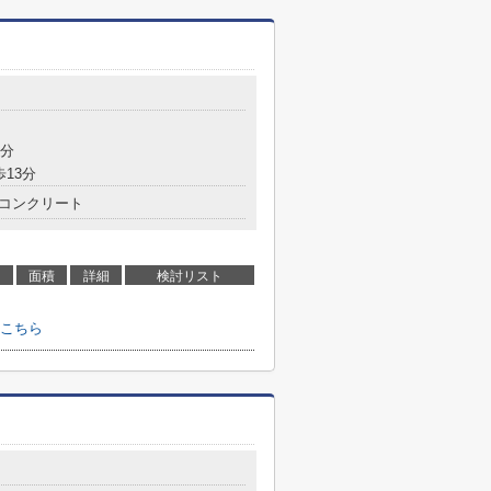
３
8分
歩13分
コンクリート
面積
詳細
検討リスト
こちら
９