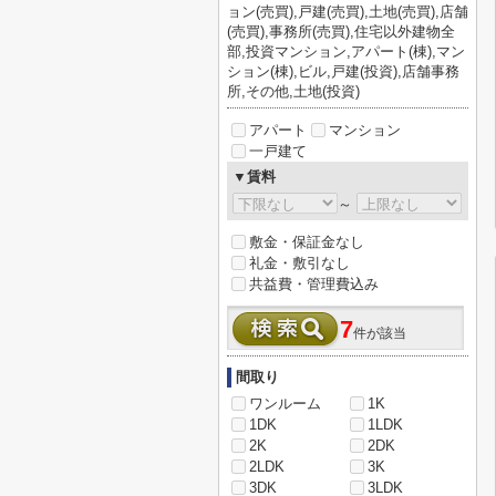
ョン(売買),戸建(売買),土地(売買),店舗
(売買),事務所(売買),住宅以外建物全
部,投資マンション,アパート(棟),マン
ション(棟),ビル,戸建(投資),店舗事務
所,その他,土地(投資)
アパート
マンション
一戸建て
▼賃料
～
敷金・保証金なし
礼金・敷引なし
共益費・管理費込み
7
件が該当
間取り
ワンルーム
1K
1DK
1LDK
2K
2DK
2LDK
3K
3DK
3LDK