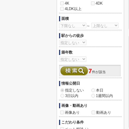
4K
4DK
4LDK以上
面積
～
駅からの徒歩
築年数
7
件が該当
情報公開日
指定しない
本日
3日以内
1週間以内
画像・動画あり
画像あり
動画あり
こだわり条件