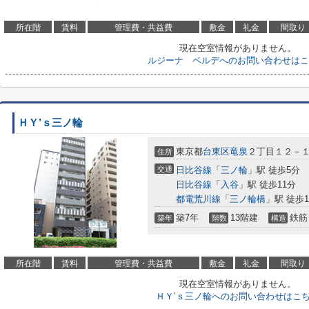
所在階
賃料
管理費・共益費
敷金
礼金
間取り
現在空室情報がありません。
ルジーナ ベルデへのお問い合わせはこ
ＨＹ’ｓ三ノ輪
東京都
台東区
竜泉
２丁目１２－
住所
交通
日比谷線
「
三ノ輪
」駅 徒歩5分
日比谷線
「
入谷
」駅 徒歩11分
都電荒川線
「
三ノ輪橋
」駅 徒歩1
築7年
13階建
鉄筋
築年
階数
構造
所在階
賃料
管理費・共益費
敷金
礼金
間取り
現在空室情報がありません。
ＨＹ’ｓ三ノ輪へのお問い合わせはこ