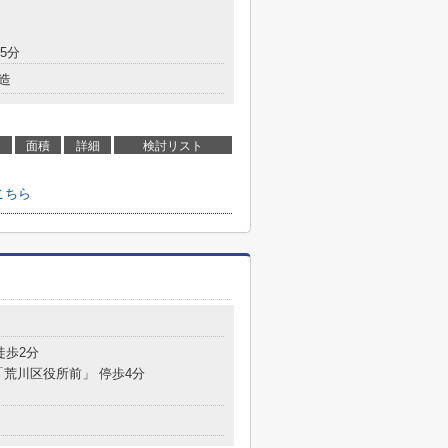
5分
造
面積
詳細
検討リスト
こちら
０
徒歩2分
 「荒川区役所前」 停歩4分