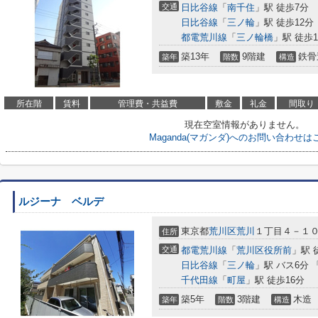
交通
日比谷線
「
南千住
」駅 徒歩7分
日比谷線
「
三ノ輪
」駅 徒歩12分
都電荒川線
「
三ノ輪橋
」駅 徒歩1
築13年
9階建
鉄骨
築年
階数
構造
所在階
賃料
管理費・共益費
敷金
礼金
間取り
現在空室情報がありません。
Maganda(マガンダ)へのお問い合わせは
ルジーナ ベルデ
東京都
荒川区
荒川
１丁目４－１
住所
交通
都電荒川線
「
荒川区役所前
」駅 
日比谷線
「
三ノ輪
」駅 バス6分
千代田線
「
町屋
」駅 徒歩16分
築5年
3階建
木造
築年
階数
構造