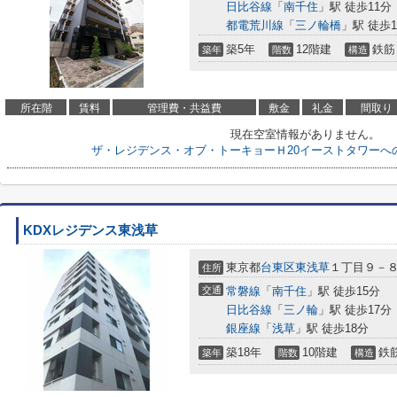
日比谷線
「
南千住
」駅 徒歩11分
都電荒川線
「
三ノ輪橋
」駅 徒歩1
築5年
12階建
鉄筋
築年
階数
構造
所在階
賃料
管理費・共益費
敷金
礼金
間取り
現在空室情報がありません。
ザ・レジデンス・オブ・トーキョーＨ20イーストタワーへ
KDXレジデンス東浅草
東京都
台東区
東浅草
１丁目９－
住所
交通
常磐線
「
南千住
」駅 徒歩15分
日比谷線
「
三ノ輪
」駅 徒歩17分
銀座線
「
浅草
」駅 徒歩18分
築18年
10階建
鉄
築年
階数
構造