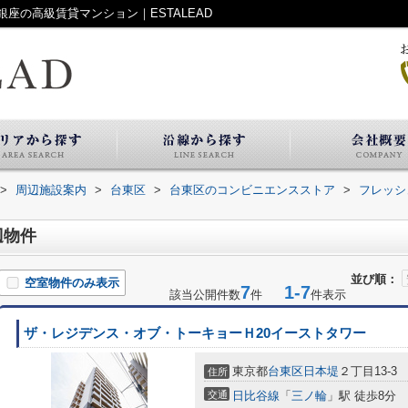
座の高級賃貸マンション｜ESTALEAD
>
周辺施設案内
>
台東区
>
台東区のコンビニエンスストア
>
フレッシ
辺物件
並び順：
空室物件のみ表示
7
1-7
該当公開件数
件
件表示
ザ・レジデンス・オブ・トーキョーＨ20イーストタワー
東京都
台東区
日本堤
２丁目13-3
住所
交通
日比谷線
「
三ノ輪
」駅 徒歩8分