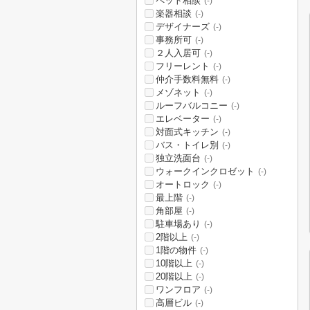
ペット相談
(-)
楽器相談
(-)
デザイナーズ
(-)
事務所可
(-)
２人入居可
(-)
フリーレント
(-)
仲介手数料無料
(-)
メゾネット
(-)
ルーフバルコニー
(-)
エレベーター
(-)
対面式キッチン
(-)
バス・トイレ別
(-)
独立洗面台
(-)
ウォークインクロゼット
(-)
オートロック
(-)
最上階
(-)
角部屋
(-)
駐車場あり
(-)
2階以上
(-)
1階の物件
(-)
10階以上
(-)
20階以上
(-)
ワンフロア
(-)
高層ビル
(-)