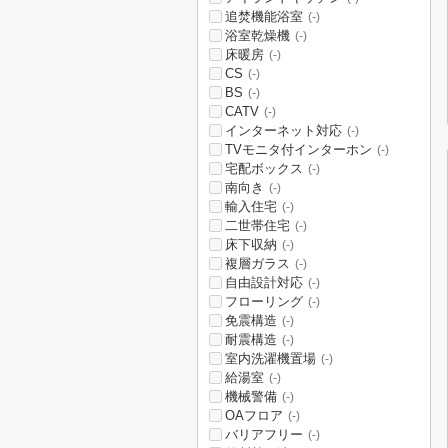
追焚機能浴室
(-)
浴室乾燥機
(-)
床暖房
(-)
CS
(-)
BS
(-)
CATV
(-)
インターネット対応
(-)
TVモニタ付インターホン
(-)
宅配ボックス
(-)
南向き
(-)
輸入住宅
(-)
二世帯住宅
(-)
床下収納
(-)
複層ガラス
(-)
自由設計対応
(-)
フローリング
(-)
免震構造
(-)
耐震構造
(-)
室内洗濯機置場
(-)
給湯室
(-)
機械警備
(-)
OAフロア
(-)
バリアフリー
(-)