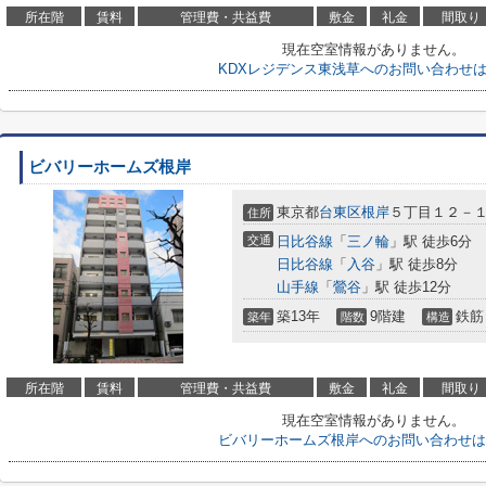
所在階
賃料
管理費・共益費
敷金
礼金
間取り
現在空室情報がありません。
KDXレジデンス東浅草へのお問い合わせ
ビバリーホームズ根岸
東京都
台東区
根岸
５丁目１２－
住所
交通
日比谷線
「
三ノ輪
」駅 徒歩6分
日比谷線
「
入谷
」駅 徒歩8分
山手線
「
鶯谷
」駅 徒歩12分
築13年
9階建
鉄筋
築年
階数
構造
所在階
賃料
管理費・共益費
敷金
礼金
間取り
現在空室情報がありません。
ビバリーホームズ根岸へのお問い合わせは