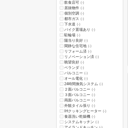
飲食店可
(-)
居抜物件
(-)
個別空調
(-)
都市ガス
(-)
下水道
(-)
バイク置場あり
(-)
駐輪場
(-)
陽当り良好
(-)
閑静な住宅地
(-)
リフォーム済
(-)
リノベーション済
(-)
眺望良好
(-)
ベランダ
(-)
バルコニー
(-)
オール電化
(-)
24時間換気システム
(-)
２面バルコニー
(-)
３面バルコニー
(-)
両面バルコニー
(-)
外観タイル張り
(-)
IHクッキングヒーター
(-)
食器洗い乾燥機
(-)
システムキッチン
(-)
アイランドキッチン
(-)