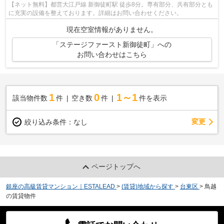
【ネット無料】都営大江戸線 新御徒町駅 徒歩8分。専有部分、共有部分とも
に充実の設備を整えております。詳細はお問い合わせください。
現在空室情報がありません。
「ステージファースト新御徒町」への
お問い合わせはこちら
1
0
1～1
該当物件数
件
空き数
件
件を表示
変更
絞り込み条件：
なし
ページトップへ
銀座の高級賃貸マンション｜ESTALEAD
>
(賃貸)地域から探す
>
台東区
>
鳥越
の賃貸物件