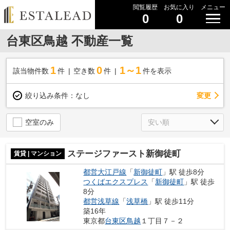
閲覧履歴
お気に入り
メニュー
0
0
台東区鳥越 不動産一覧
1
0
1～1
該当物件数
件
空き数
件
件を表示
変更
絞り込み条件：
なし
空室のみ
ステージファースト新御徒町
賃貸 | マンション
都営大江戸線
「
新御徒町
」駅 徒歩8分
つくばエクスプレス
「
新御徒町
」駅 徒歩
8分
都営浅草線
「
浅草橋
」駅 徒歩11分
築16年
東京都
台東区
鳥越
１丁目７－２