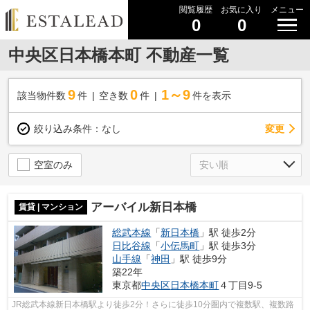
閲覧履歴
お気に入り
メニュー
0
0
中央区日本橋本町 不動産一覧
9
0
1～9
該当物件数
件
空き数
件
件を表示
変更
絞り込み条件：
なし
空室のみ
アーバイル新日本橋
賃貸 | マンション
総武本線
「
新日本橋
」駅 徒歩2分
日比谷線
「
小伝馬町
」駅 徒歩3分
山手線
「
神田
」駅 徒歩9分
築22年
東京都
中央区
日本橋本町
４丁目9-5
JR総武本線新日本橋駅より徒歩2分！さらに徒歩10分圏内で複数駅、複数路