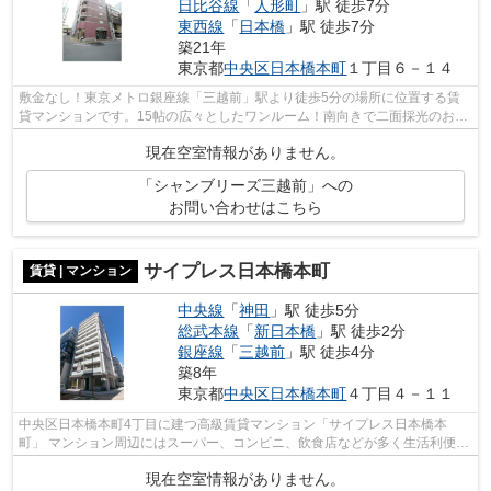
日比谷線
「
人形町
」駅 徒歩7分
東西線
「
日本橋
」駅 徒歩7分
築21年
東京都
中央区
日本橋本町
１丁目６－１４
敷金なし！東京メトロ銀座線「三越前」駅より徒歩5分の場所に位置する賃
貸マンションです。15帖の広々としたワンルーム！南向きで二面採光のお部
屋には、生活に便利な設備が充実してお...
現在空室情報がありません。
「シャンブリーズ三越前」への
お問い合わせはこちら
サイプレス日本橋本町
賃貸 | マンション
中央線
「
神田
」駅 徒歩5分
総武本線
「
新日本橋
」駅 徒歩2分
銀座線
「
三越前
」駅 徒歩4分
築8年
東京都
中央区
日本橋本町
４丁目４－１１
中央区日本橋本町4丁目に建つ高級賃貸マンション「サイプレス日本橋本
町」 マンション周辺にはスーパー、コンビニ、飲食店などが多く生活利便性
の高い立地環境が魅力です。
現在空室情報がありません。