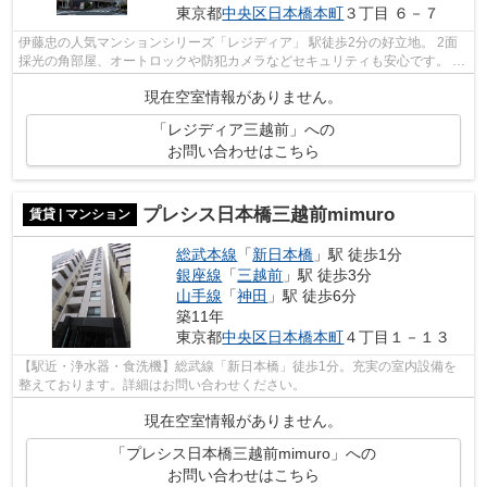
東京都
中央区
日本橋本町
３丁目 ６－７
伊藤忠の人気マンションシリーズ「レジディア」 駅徒歩2分の好立地。 2面
採光の角部屋、オートロックや防犯カメラなどセキュリティも安心です。 ※
本広告の契約条件）2021年10月末迄の...
現在空室情報がありません。
「レジディア三越前」への
お問い合わせはこちら
プレシス日本橋三越前mimuro
賃貸 | マンション
総武本線
「
新日本橋
」駅 徒歩1分
銀座線
「
三越前
」駅 徒歩3分
山手線
「
神田
」駅 徒歩6分
築11年
東京都
中央区
日本橋本町
４丁目１－１３
【駅近・浄水器・食洗機】総武線「新日本橋」徒歩1分。充実の室内設備を
整えております。詳細はお問い合わせください。
現在空室情報がありません。
「プレシス日本橋三越前mimuro」への
お問い合わせはこちら