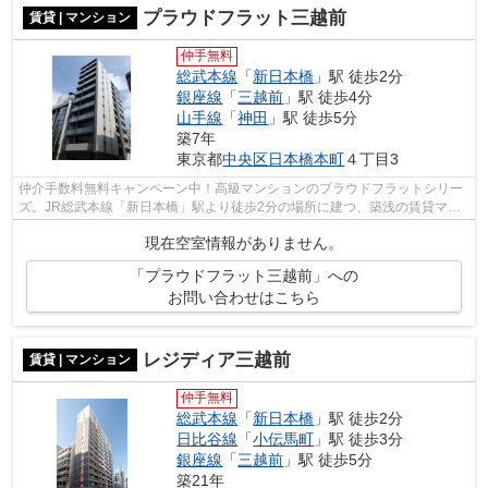
プラウドフラット三越前
賃貸 | マンション
仲手無料
総武本線
「
新日本橋
」駅 徒歩2分
銀座線
「
三越前
」駅 徒歩4分
山手線
「
神田
」駅 徒歩5分
築7年
東京都
中央区
日本橋本町
４丁目3
仲介手数料無料キャンペーン中！高級マンションのプラウドフラットシリー
ズ。JR総武本線「新日本橋」駅より徒歩2分の場所に建つ、築浅の賃貸マン
ションです。お部屋には、各種設備が備...
現在空室情報がありません。
「プラウドフラット三越前」への
お問い合わせはこちら
レジディア三越前
賃貸 | マンション
仲手無料
総武本線
「
新日本橋
」駅 徒歩2分
日比谷線
「
小伝馬町
」駅 徒歩3分
銀座線
「
三越前
」駅 徒歩5分
築21年