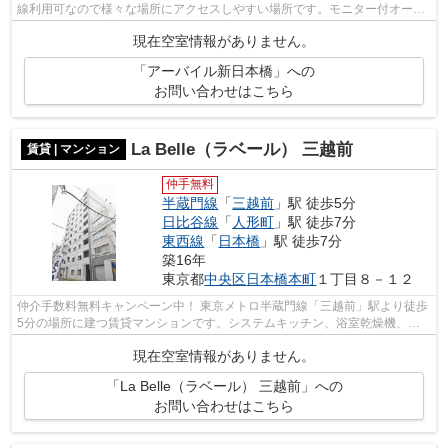
線利用可なので様々な場所にアクセスしやすい場所です。モニター付オート
ロックで防犯面安心。不在時に便利な宅...
現在空室情報がありません。
「アーバイル新日本橋」への
お問い合わせはこちら
La Belle（ラベール） 三越前
賃貸 | マンション
仲手無料
半蔵門線
「
三越前
」駅 徒歩5分
日比谷線
「
人形町
」駅 徒歩7分
東西線
「
日本橋
」駅 徒歩7分
築16年
東京都
中央区
日本橋本町
１丁目８－１２
仲介手数料無料キャンペーン中！ 東京メトロ半蔵門線「三越前」駅より徒歩
5分の場所に建つ賃貸マンションです。システムキッチン、浴室乾燥機、オ
ートロック等生活に便利な設備が充実...
現在空室情報がありません。
「La Belle（ラベール） 三越前」への
お問い合わせはこちら