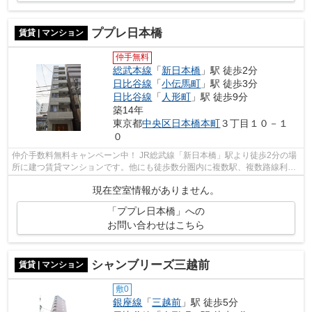
ププレ日本橋
賃貸 | マンション
仲手無料
総武本線
「
新日本橋
」駅 徒歩2分
日比谷線
「
小伝馬町
」駅 徒歩3分
日比谷線
「
人形町
」駅 徒歩9分
築14年
東京都
中央区
日本橋本町
３丁目１０－１
０
仲介手数料無料キャンペーン中！ JR総武線「新日本橋」駅より徒歩2分の場
所に建つ賃貸マンションです。他にも徒歩数分圏内に複数駅、複数路線利用
可能な好立地！お部屋には、生活に便...
現在空室情報がありません。
「ププレ日本橋」への
お問い合わせはこちら
シャンブリーズ三越前
賃貸 | マンション
敷0
銀座線
「
三越前
」駅 徒歩5分