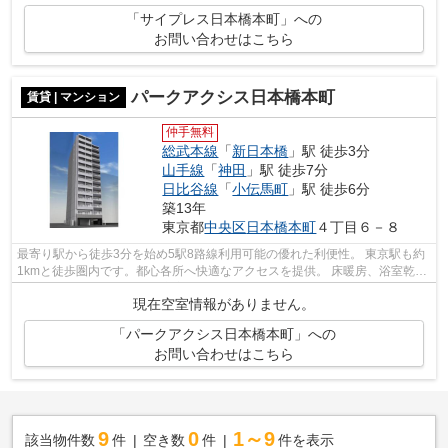
「サイプレス日本橋本町」への
お問い合わせはこちら
パークアクシス日本橋本町
賃貸 | マンション
仲手無料
総武本線
「
新日本橋
」駅 徒歩3分
山手線
「
神田
」駅 徒歩7分
日比谷線
「
小伝馬町
」駅 徒歩6分
築13年
東京都
中央区
日本橋本町
４丁目６－８
最寄り駅から徒歩3分を始め5駅8路線利用可能の優れた利便性。 東京駅も約
1kmと徒歩圏内です。都心各所へ快適なアクセスを提供。 床暖房、浴室乾燥
機等の生活に便利な設備が充実してお...
現在空室情報がありません。
「パークアクシス日本橋本町」への
お問い合わせはこちら
9
0
1～9
該当物件数
件
空き数
件
件を表示