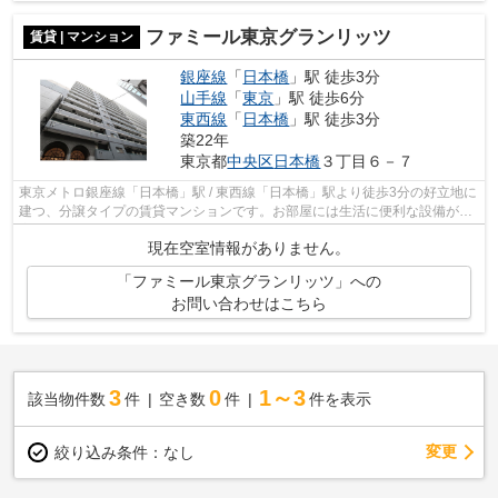
ファミール東京グランリッツ
賃貸 | マンション
銀座線
「
日本橋
」駅 徒歩3分
山手線
「
東京
」駅 徒歩6分
東西線
「
日本橋
」駅 徒歩3分
築22年
東京都
中央区
日本橋
３丁目６－７
東京メトロ銀座線「日本橋」駅 / 東西線「日本橋」駅より徒歩3分の好立地に
建つ、分譲タイプの賃貸マンションです。お部屋には生活に便利な設備が充
実しております。
現在空室情報がありません。
「ファミール東京グランリッツ」への
お問い合わせはこちら
3
0
1～3
該当物件数
件
空き数
件
件を表示
変更
絞り込み条件：
なし