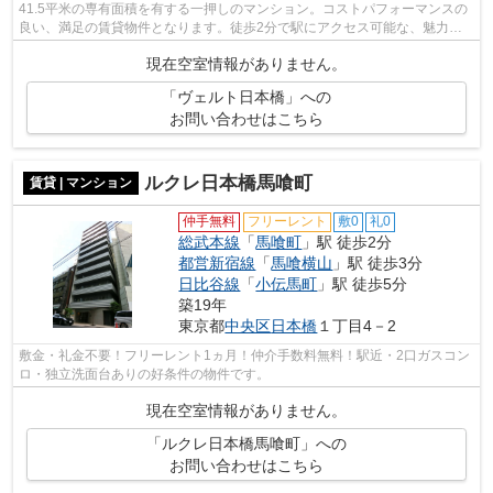
41.5平米の専有面積を有する一押しのマンション。コストパフォーマンスの
良い、満足の賃貸物件となります。徒歩2分で駅にアクセス可能な、魅力的
な駅近物件です。交通アクセスの充実し...
現在空室情報がありません。
「ヴェルト日本橋」への
お問い合わせはこちら
ルクレ日本橋馬喰町
賃貸 | マンション
仲手無料
フリーレント
敷0
礼0
総武本線
「
馬喰町
」駅 徒歩2分
都営新宿線
「
馬喰横山
」駅 徒歩3分
日比谷線
「
小伝馬町
」駅 徒歩5分
築19年
東京都
中央区
日本橋
１丁目4－2
敷金・礼金不要！フリーレント1ヵ月！仲介手数料無料！駅近・2口ガスコン
ロ・独立洗面台ありの好条件の物件です。
現在空室情報がありません。
「ルクレ日本橋馬喰町」への
お問い合わせはこちら