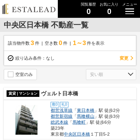
閲覧履歴
お気に入り
メニュー
0
0
中央区日本橋 不動産一覧
3
0
1～3
該当物件数
件
空き数
件
件を表示
変更
絞り込み条件：
なし
空室のみ
ヴェルト日本橋
賃貸 | マンション
敷0
礼0
都営浅草線
「
東日本橋
」駅 徒歩2分
都営新宿線
「
馬喰横山
」駅 徒歩3分
総武本線
「
馬喰町
」駅 徒歩6分
築23年
東京都
中央区
日本橋
１丁目5-2