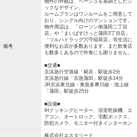
物件の外観は、ベージュを基調としたシ
ックなデザイン。
ルームプランはワンルームをご用意して
おり、シングル向けのマンションです。
物件周辺は、「ローソン南蒲田二丁目
店」や「まいばすけっと蒲田3丁目店」
「ツルハドラッグ穴守稲荷店」等生活に
備考
便利なお店が多数あります。また飲食店
も数多くあるので外食にも困りません。
■交通■
京浜急行空港線「糀谷」駅徒歩2分
京浜急行線「京急蒲田」駅徒歩14分
JR京浜東北線・東急多摩川線・池上線
「蒲田」駅徒歩25分
■設備■
IHクッキングヒーター、浴室乾燥機、エ
アコン、オートロック、宅配ボックス、
防犯カメラ、モニター付きインターホン
株式会社エスタリード