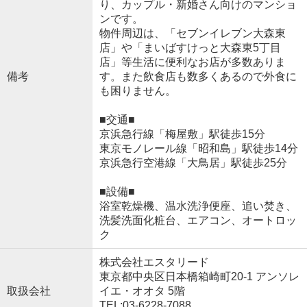
り、カップル・新婚さん向けのマンショ
ンです。
物件周辺は、「セブンイレブン大森東
店」や「まいばすけっと大森東5丁目
店」等生活に便利なお店が多数ありま
備考
す。また飲食店も数多くあるので外食に
も困りません。
■交通■
京浜急行線「梅屋敷」駅徒歩15分
東京モノレール線「昭和島」駅徒歩14分
京浜急行空港線「大鳥居」駅徒歩25分
■設備■
浴室乾燥機、温水洗浄便座、追い焚き、
洗髪洗面化粧台、エアコン、オートロッ
ク
株式会社エスタリード
東京都中央区日本橋箱崎町20-1 アンソレ
取扱会社
イエ・オオタ 5階
TEL:03-6228-7088