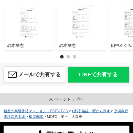
岩本剛志
岩本剛志
田中めぐみ
メールで共有する
LINEで共有する
ページトップへ
銀座の高級賃貸マンション｜ESTALEAD
>
(賃貸)路線・駅から探す
>
京浜急行
電鉄京急本線
>
梅屋敷駅
>
MOTO（モト）大森東