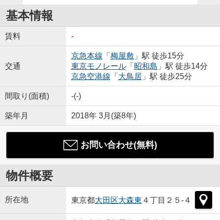
基本情報
賃料
-
京急本線
「
梅屋敷
」駅 徒歩15分
交通
東京モノレール
「
昭和島
」駅 徒歩14分
京急空港線
「
大鳥居
」駅 徒歩25分
間取り(面積)
-(-)
築年月
2018年 3月(築8年)
お問い合わせ(無料)
物件概要
所在地
東京都
大田区
大森東
４丁目２５-４