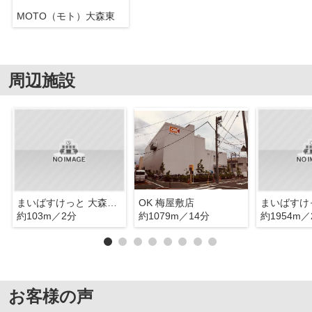
MOTO（モト）大森東
周辺施設
まいばすけっと 大森東5丁目店
OK 梅屋敷店
約103m／2分
約1079m／14分
約1954m／
お客様の声