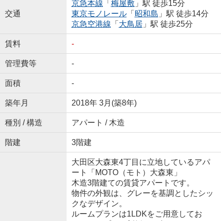
京急本線
「
梅屋敷
」駅 徒歩15分
交通
東京モノレール
「
昭和島
」駅 徒歩14分
京急空港線
「
大鳥居
」駅 徒歩25分
賃料
-
管理費等
-
面積
-
築年月
2018年 3月(築8年)
種別 / 構造
アパート / 木造
階建
3階建
大田区大森東4丁目に立地しているアパ
ート「MOTO（モト）大森東」
木造3階建ての賃貸アパートです。
物件の外観は、グレーを基調としたシッ
クなデザイン。
ルームプランは1LDKをご用意してお