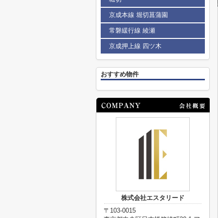
京成本線 堀切菖蒲園
常磐緩行線 綾瀬
京成押上線 四ツ木
おすすめ物件
株式会社エスタリード
〒103-0015