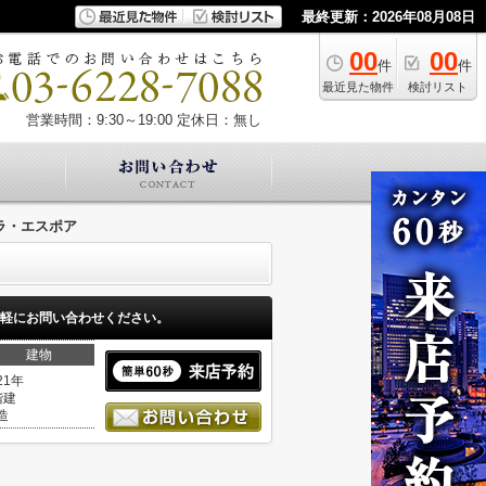
最終更新：2026年08月08日
00
00
件
件
最近見た物件
検討リスト
営業時間：9:30～19:00
定休日：無し
ラ・エスポア
軽にお問い合わせください。
建物
21年
階建
造