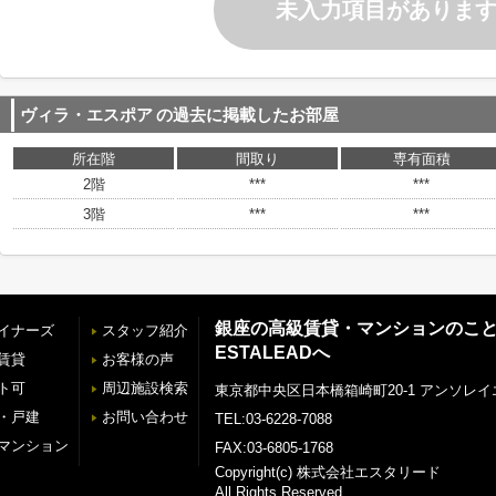
未入力項目がありま
ヴィラ・エスポア
の過去に掲載したお部屋
所在階
間取り
専有面積
2階
***
***
3階
***
***
銀座の高級賃貸・マンションのこ
イナーズ
スタッフ紹介
ESTALEADへ
賃貸
お客様の声
ト可
周辺施設検索
東京都中央区日本橋箱崎町20-1 アンソレイ
・戸建
お問い合わせ
TEL:03-6228-7088
マンション
FAX:03-6805-1768
Copyright(c) 株式会社エスタリード
All Rights Reserved.