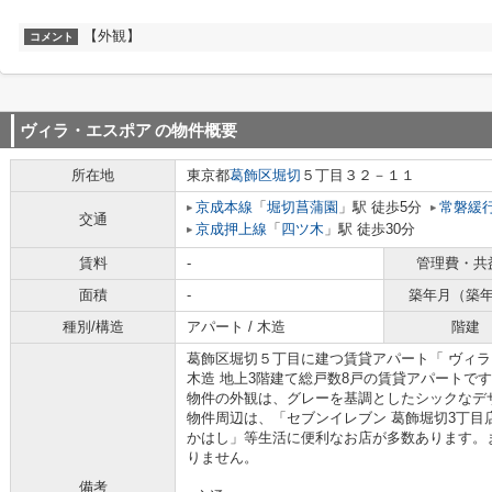
【外観】
コメント
ヴィラ・エスポア
の物件概要
所在地
東京都
葛飾区
堀切
５丁目３２－１１
京成本線
「
堀切菖蒲園
」駅 徒歩5分
常磐緩
交通
京成押上線
「
四ツ木
」駅 徒歩30分
賃料
-
管理費・共
面積
-
築年月（築
種別/構造
アパート / 木造
階建
葛飾区堀切５丁目に建つ賃貸アパート「 ヴィ
木造 地上3階建て総戸数8戸の賃貸アパートで
物件の外観は、グレーを基調としたシックなデ
物件周辺は、「セブンイレブン 葛飾堀切3丁目
かはし」等生活に便利なお店が多数あります。
りません。
備考