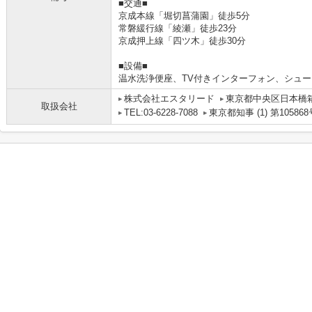
■交通■
京成本線「堀切菖蒲園」徒歩5分
常磐緩行線「綾瀬」徒歩23分
京成押上線「四ツ木」徒歩30分
■設備■
温水洗浄便座、TV付きインターフォン、シュ
株式会社エスタリード
東京都中央区日本橋箱
取扱会社
TEL:03-6228-7088
東京都知事 (1) 第105868