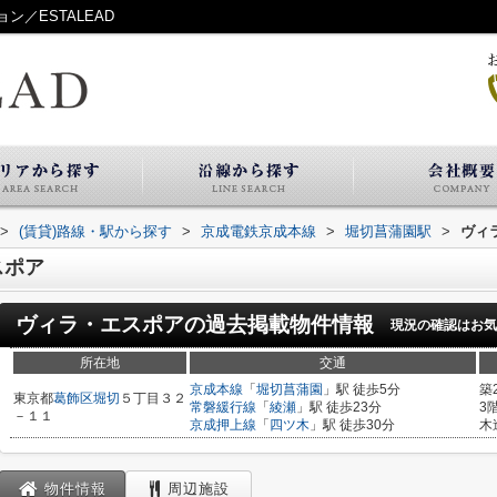
／ESTALEAD
>
(賃貸)路線・駅から探す
>
京成電鉄京成本線
>
堀切菖蒲園駅
>
ヴィ
スポア
ヴィラ・エスポア
の過去掲載物件情報
現況の確認はお気
所在地
交通
京成本線
「
堀切菖蒲園
」駅 徒歩5分
築
東京都
葛飾区
堀切
５丁目３２
常磐緩行線
「
綾瀬
」駅 徒歩23分
3
－１１
京成押上線
「
四ツ木
」駅 徒歩30分
木
物件情報
周辺施設