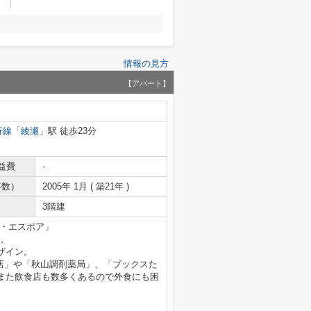
情報の見方
【アパート】
行線
「
綾瀬
」駅 徒歩23分
益費
-
年数）
2005年 1月 ( 築21年 )
3階建
ラ・エスポア」
す。
ザイン。
店」や「秋山調剤薬局」、「ブックスた
また飲食店も数多くあるので外食にも困