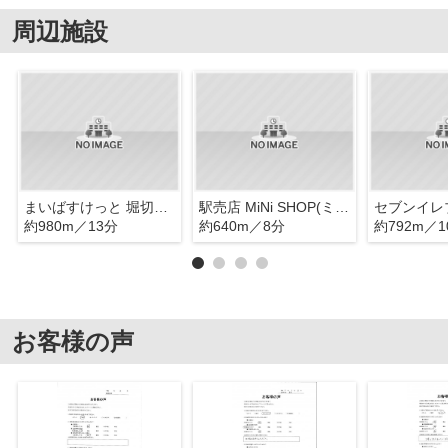
周辺施設
まいばすけっと 堀切5丁目店
駅売店 MiNi SHOP(ミニショップ) 堀切菖蒲園駅店
約980m／13分
約640m／8分
約792m／1
お客様の声