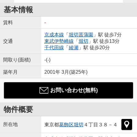
基本情報
賃料
-
京成本線
「
堀切菖蒲園
」駅 徒歩7分
交通
東武伊勢崎線
「
堀切
」駅 徒歩13分
千代田線
「
綾瀬
」駅 徒歩20分
間取り(面積)
-(-)
築年月
2001年 3月(築25年)
お問い合わせ(無料)
物件概要
所在地
東京都
葛飾区
堀切
４丁目３８－４