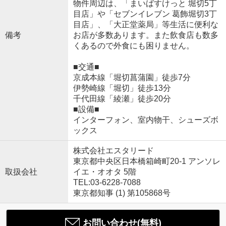
物件周辺は、「まいばすけっと 堀切5丁
目店」や「セブンイレブン 葛飾堀切3丁
目店」、「大正堂薬局」等生活に便利な
備考
お店が多数あります。また飲食店も数多
くあるので外食にも困りません。
■交通■
京成本線「堀切菖蒲園」徒歩7分
伊勢崎線「堀切」徒歩13分
千代田線「綾瀬」徒歩20分
■設備■
インターフォン、室内物干、シューズボ
ックス
株式会社エスタリード
東京都中央区日本橋箱崎町20-1 アンソレ
取扱会社
イエ・オオタ 5階
TEL:03-6228-7088
東京都知事 (1) 第105868号
お問い合わせ(無料)