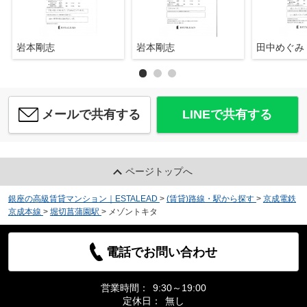
岩本剛志
岩本剛志
田中めぐみ
メールで共有する
LINEで共有する
ページトップへ
銀座の高級賃貸マンション｜ESTALEAD
>
(賃貸)路線・駅から探す
>
京成電鉄
京成本線
>
堀切菖蒲園駅
>
メゾントキタ
電話でお問い合わせ
営業時間：
9:30～19:00
定休日：
無し