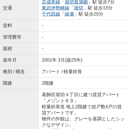
京成本線
「
堀切菖蒲園
」駅 徒歩7分
交通
東武伊勢崎線
「
堀切
」駅 徒歩13分
千代田線
「
綾瀬
」駅 徒歩20分
賃料
-
管理費等
-
面積
-
築年月
2001年 3月(築25年)
種別 / 構造
アパート / 軽量鉄骨
階建
2階建
葛飾区堀切４丁目に建つ賃貸アパート
「メゾントキタ」
軽量鉄骨造 地上2階建て総戸数4戸の賃
貸アパートです。
物件の外観は、グレーを基調としたシッ
クなデザイン。