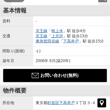
基本情報
賃料
-
京王線
「
桜上水
」駅 徒歩4分
交通
京王線
「
上北沢
」駅 徒歩13分
東急世田谷線
「
下高井戸
」駅 徒歩15分
間取り(面積)
-(-)
築年月
2006年 8月(築20年)
お問い合わせ(無料)
物件概要
所在地
東京都
杉並区
下高井戸
３丁目３-４