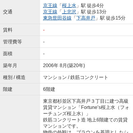
京王線
「
桜上水
」駅 徒歩4分
交通
京王線
「
上北沢
」駅 徒歩13分
東急世田谷線
「
下高井戸
」駅 徒歩15分
賃料
-
管理費等
-
面積
-
築年月
2006年 8月(築20年)
種別 / 構造
マンション / 鉄筋コンクリート
階建
6階建
東京都杉並区下高井戸３丁目に建つ高級
賃貸マンション「Fortune’s桜上水（フォ
ーチュンズ桜上水）」
鉄筋コンクリート造 地上6階建ての賃貸
マンションです。
物件の外観は、ブラウンを基調としたシ