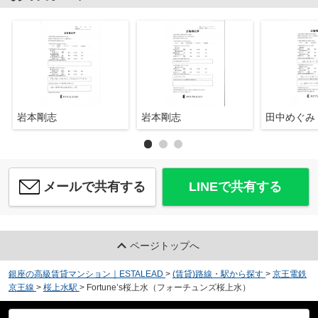
岩本剛志
岩本剛志
田中めぐみ
メールで共有する
LINEで共有する
ページトップへ
銀座の高級賃貸マンション｜ESTALEAD
>
(賃貸)路線・駅から探す
>
京王電鉄
京王線
>
桜上水駅
>
Fortune’s桜上水（フォーチュンズ桜上水）