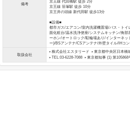
京王線 代田橋駅 徒歩 2分
備考
京王線 笹塚駅 徒歩 10分
京王井の頭線 新代田駅 徒歩13分
■設備■
都市ガス/エアコン/室内洗濯機置場/バス・トイ
面化粧台/温水洗浄便座/システムキッチン/角部
ーホン/オートロック/駐輪場あり/インターネッ
ー)/BSアンテナ/CSアンテナ/外壁タイル/IHコ
株式会社エスタリード
東京都中央区日本橋箱
取扱会社
TEL:03-6228-7088
東京都知事 (1) 第105868