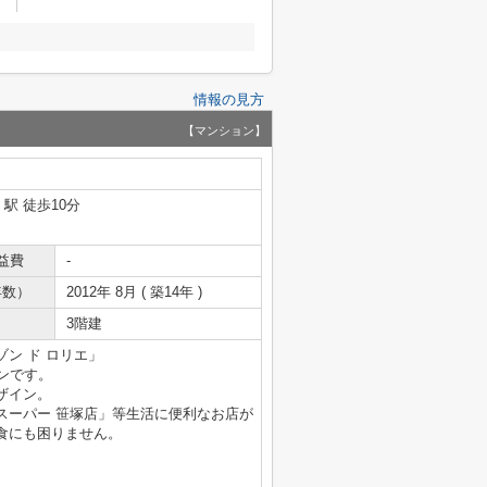
情報の見方
【マンション】
」駅 徒歩10分
益費
-
年数）
2012年 8月 ( 築14年 )
3階建
ン ド ロリエ」
ンです。
ザイン。
スーパー 笹塚店」等生活に便利なお店が
食にも困りません。