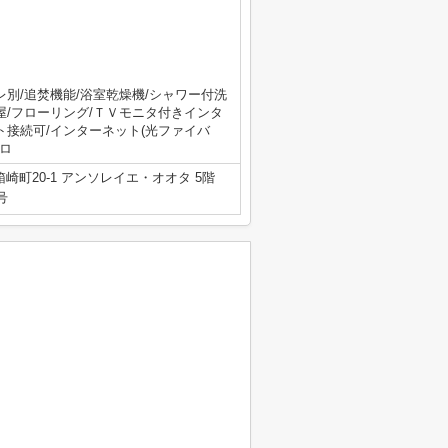
レ別/追焚機能/浴室乾燥機/シャワー付洗
屋/フローリング/ＴＶモニタ付きインタ
ト接続可/インターネット(光ファイバ
ンロ
崎町20-1 アンソレイエ・オオタ 5階
号