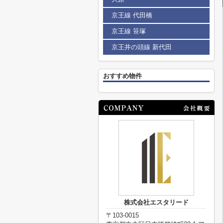
京王線 代田橋
京王線 笹塚
京王井の頭線 新代田
おすすめ物件
株式会社エスタリード
〒103-0015