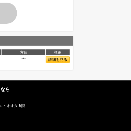
す
方位
詳細
***
詳細を見る
となら
エ・オオタ 5階