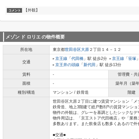
【外観】
コメント
メゾン ド ロリエ
の物件概要
所在地
東京都
世田谷区
大原
２丁目１４－１２
京王線
「
代田橋
」駅 徒歩2分
京王線
「
笹塚
交通
京王井の頭線
「
新代田
」駅 徒歩13分
賃料
-
管理費・共
面積
-
築年月（築
種別/構造
マンション / 鉄骨造
階建
世田谷区大原２丁目に建つ賃貸マンション「メゾ
鉄骨造、地上3階建て総戸数8戸の賃貸マンショ
物件の外観は、グレーを基調としたシックなデ
物件周辺は、「京王ストア代田橋店」や「業務
多数あります。また飲食店も数多くあるので外
■交通■