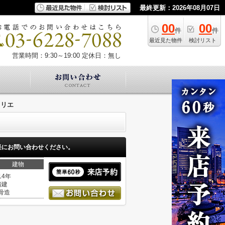
最終更新：2026年08月07日
00
00
件
件
最近見た物件
検討リスト
営業時間：9:30～19:00
定休日：無し
ロリエ
軽にお問い合わせください。
建物
14年
階建
骨造