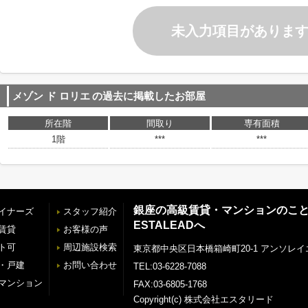
未入力項目がありま
メゾン ド ロリエ
の過去に掲載したお部屋
所在階
間取り
専有面積
1階
***
***
銀座の高級賃貸・マンションのこ
イナーズ
スタッフ紹介
ESTALEADへ
賃貸
お客様の声
ト可
周辺施設検索
東京都中央区日本橋箱崎町20-1 アンソレイ
・戸建
お問い合わせ
TEL:03-6228-7088
マンション
FAX:03-6805-1768
Copyright(c) 株式会社エスタリード