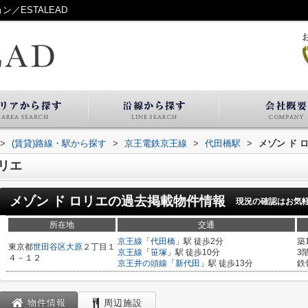
／ESTALEAD
>
(賃貸)路線・駅から探す
>
京王電鉄京王線
>
代田橋駅
>
メゾン ド 
リエ
メゾン ド ロリエ
の過去掲載物件情報
現況の確認はお気
所在地
交通
京王線
「
代田橋
」駅 徒歩2分
築
東京都
世田谷区
大原
２丁目１
京王線
「
笹塚
」駅 徒歩10分
3
４－１２
京王井の頭線
「
新代田
」駅 徒歩13分
鉄
物件情報
周辺施設