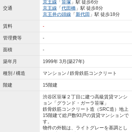
京王線
「
笹塚
」駅 徒歩6分
交通
京王線
「
代田橋
」駅 徒歩8分
京王井の頭線
「
新代田
」駅 徒歩18分
賃料
-
管理費等
-
面積
-
築年月
1999年 3月(築27年)
種別 / 構造
マンション / 鉄骨鉄筋コンクリート
階建
15階建
渋谷区笹塚２丁目に建つ高級賃貸マンシ
ョン「グランド・ガーラ笹塚」
鉄骨鉄筋コンクリート造（SRC造）地上
15階建て総戸数93戸の賃貸マンションで
す。
物件の外観は、ライトグレーを基調とし