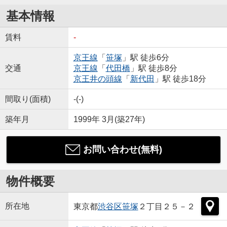
基本情報
賃料
-
京王線
「
笹塚
」駅 徒歩6分
交通
京王線
「
代田橋
」駅 徒歩8分
京王井の頭線
「
新代田
」駅 徒歩18分
間取り(面積)
-(-)
築年月
1999年 3月(築27年)
お問い合わせ(無料)
物件概要
所在地
東京都
渋谷区
笹塚
２丁目２５－２