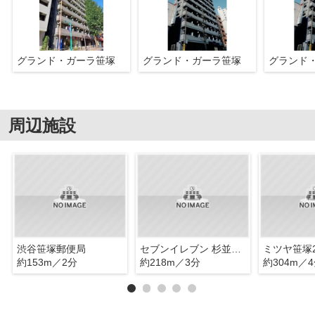
グランド・ガーラ笹塚
グランド・ガーラ笹塚
グランド
周辺施設
渋谷笹塚郵便局
セブンイレブン 杉並甲州街道店
ミツヤ笹塚
約153m／2分
約218m／3分
約304m／