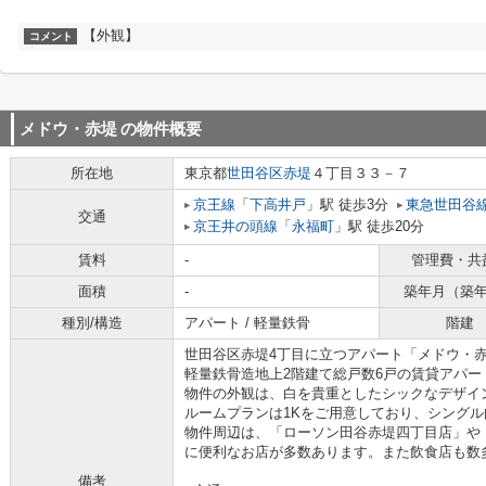
【外観】
コメント
メドウ・赤堤
の物件概要
所在地
東京都
世田谷区
赤堤
４丁目３３－７
京王線
「
下高井戸
」駅 徒歩3分
東急世田谷
交通
京王井の頭線
「
永福町
」駅 徒歩20分
賃料
-
管理費・共
面積
-
築年月（築
種別/構造
アパート / 軽量鉄骨
階建
世田谷区赤堤4丁目に立つアパート「メドウ・
軽量鉄骨造地上2階建て総戸数6戸の賃貸アパー
物件の外観は、白を貴重としたシックなデザイ
ルームプランは1Kをご用意しており、シング
物件周辺は、「ローソン田谷赤堤四丁目店」や
に便利なお店が多数あります。また飲食店も数
備考