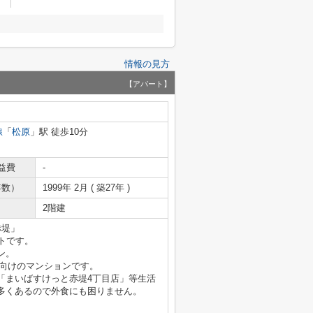
情報の見方
【アパート】
線
「
松原
」駅 徒歩10分
益費
-
年数）
1999年 2月 ( 築27年 )
2階建
赤堤」
トです。
ン。
ル向けのマンションです。
「まいばすけっと赤堤4丁目店」等生活
多くあるので外食にも困りません。