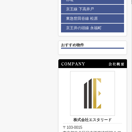
京王線 下高井戸
東急世田谷線 松原
京王井の頭線 永福町
おすすめ物件
株式会社エスタリード
〒103-0015