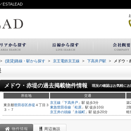
STALEAD
>
(賃貸)路線・駅から探す
>
京王電鉄京王線
>
下高井戸駅
>
メドウ・
堤
メドウ・赤堤
の過去掲載物件情報
現況の確認はお気軽にお
所在地
交通
京王線
「
下高井戸
」駅 徒歩3分
築
東京都
世田谷区
赤堤
４丁目３
東急世田谷線
「
松原
」駅 徒歩10分
2
３－７
京王井の頭線
「
永福町
」駅 徒歩20分
軽
物件情報
周辺施設