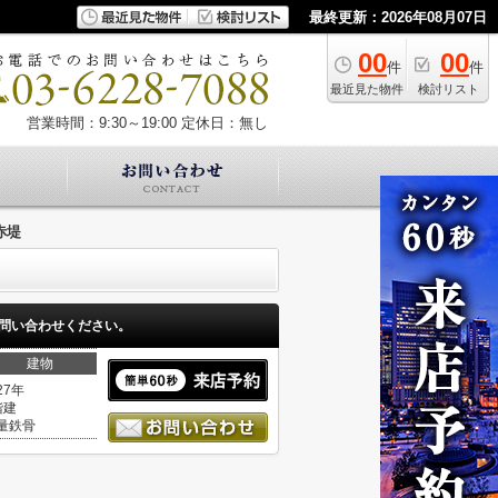
最終更新：2026年08月07日
00
00
件
件
最近見た物件
検討リスト
営業時間：9:30～19:00
定休日：無し
赤堤
問い合わせください。
建物
27年
階建
量鉄骨