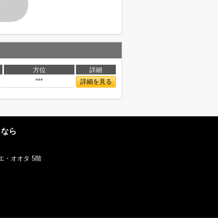
す
方位
詳細
***
詳細を見る
となら
エ・オオタ 5階