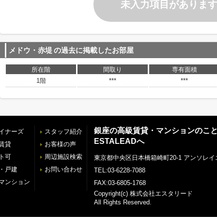
未入力項目がありま
メドウ・赤堤
の過去に掲載したお部屋
所在階
間取り
専有面積
1階
***
***
銀座の高級賃貸・マンションのこ
イナーズ
スタッフ紹介
ESTALEADへ
賃貸
お客様の声
ト可
周辺施設検索
東京都中央区日本橋箱崎町20-1 アンソレイ
・戸建
お問い合わせ
TEL:03-6228-7088
マンション
FAX:03-6805-1768
Copyright(c) 株式会社エスタリード
All Rights Reserved.