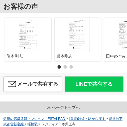
お客様の声
岩本剛志
岩本剛志
田中めぐみ
メールで共有する
LINEで共有する
ページトップへ
銀座の高級賃貸マンション｜ESTALEAD
>
(賃貸)路線・駅から探す
>
都営地下
鉄都営新宿線
>
曙橋駅
>
レジディア市谷薬王寺