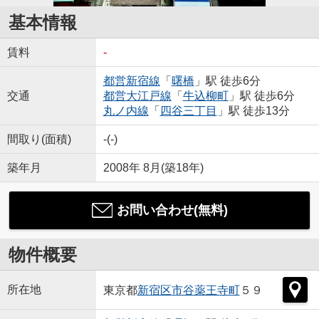
基本情報
賃料
-
都営新宿線
「
曙橋
」駅 徒歩6分
交通
都営大江戸線
「
牛込柳町
」駅 徒歩6分
丸ノ内線
「
四谷三丁目
」駅 徒歩13分
間取り(面積)
-(-)
築年月
2008年 8月(築18年)
お問い合わせ(無料)
物件概要
所在地
東京都
新宿区
市谷薬王寺町
５９