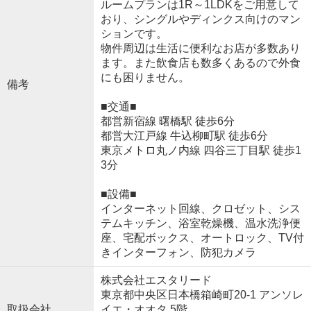
ルームプランは1R～1LDKをご用意して
おり、シングルやディンクス向けのマン
ションです。
物件周辺は生活に便利なお店が多数あり
ます。また飲食店も数多くあるので外食
にも困りません。
備考
■交通■
都営新宿線 曙橋駅 徒歩6分
都営大江戸線 牛込柳町駅 徒歩6分
東京メトロ丸ノ内線 四谷三丁目駅 徒歩1
3分
■設備■
インターネット回線、クロゼット、シス
テムキッチン、浴室乾燥機、温水洗浄便
座、宅配ボックス、オートロック、TV付
きインターフォン、防犯カメラ
株式会社エスタリード
東京都中央区日本橋箱崎町20-1 アンソレ
取扱会社
イエ・オオタ 5階