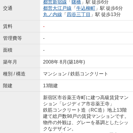
都営新宿線
「
曙橋
」駅 徒歩6分
交通
都営大江戸線
「
牛込柳町
」駅 徒歩6分
丸ノ内線
「
四谷三丁目
」駅 徒歩13分
賃料
-
管理費等
-
面積
-
築年月
2008年 8月(築18年)
種別 / 構造
マンション / 鉄筋コンクリート
階建
13階建
新宿区市谷薬王寺町に建つ高級賃貸マン
ション「レジディア市谷薬王寺」
鉄筋コンクリート造（RC造）地上13階
建て総戸数98戸の賃貸マンションです。
物件の外観は、グレーを基調としたシッ
クなデザイン。