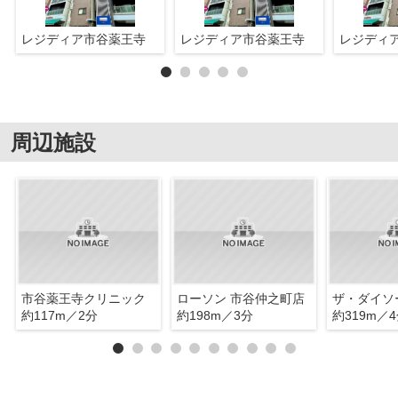
レジディア市谷薬王寺
レジディア市谷薬王寺
レジディ
周辺施設
市谷薬王寺クリニック
ローソン 市谷仲之町店
約117m／2分
約198m／3分
約319m／