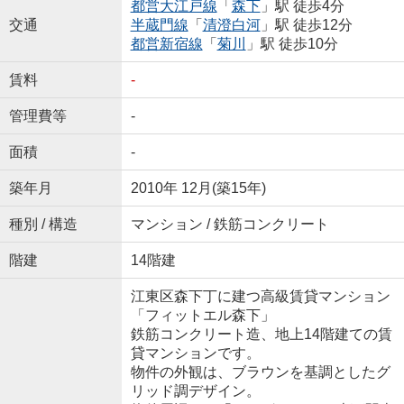
都営大江戸線
「
森下
」駅 徒歩4分
交通
半蔵門線
「
清澄白河
」駅 徒歩12分
都営新宿線
「
菊川
」駅 徒歩10分
賃料
-
管理費等
-
面積
-
築年月
2010年 12月(築15年)
種別 / 構造
マンション / 鉄筋コンクリート
階建
14階建
江東区森下丁に建つ高級賃貸マンション
「フィットエル森下」
鉄筋コンクリート造、地上14階建ての賃
貸マンションです。
物件の外観は、ブラウンを基調としたグ
リッド調デザイン。