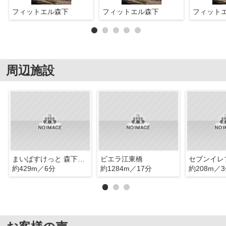
フィットエル森下
フィットエル森下
フィット
周辺施設
まいばすけっと 森下駅南店
ビエラ江東橋
セブンイレ
約429m／6分
約1284m／17分
約208m／