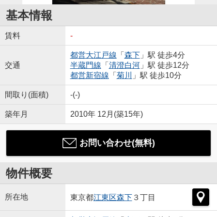
基本情報
賃料
-
都営大江戸線
「
森下
」駅 徒歩4分
交通
半蔵門線
「
清澄白河
」駅 徒歩12分
都営新宿線
「
菊川
」駅 徒歩10分
間取り(面積)
-(-)
築年月
2010年 12月(築15年)
お問い合わせ(無料)
物件概要
所在地
東京都
江東区
森下
３丁目