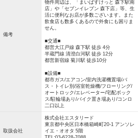
物件周辺は、「まいばすけっと 森下駅南
店」や「セブンイレブン 森下店」等、生
活に便利なお店が多数ございます。また
飲食店も数多くあるので外食にも困りま
せん。
備考
■交通■
都営大江戸線 森下駅 徒歩 4分
半蔵門線 清澄白河駅 徒歩 12分
都営新宿線 菊川駅 徒歩10分
■設備■
都市ガス/エアコン/室内洗濯機置場/バ
ス・トイレ別/浴室乾燥機/フローリング/
オートロック/エレベーター/宅配ボック
ス/駐輪場あり/バイク置き場あり/コンロ
二口以上
株式会社エスタリード
東京都中央区日本橋箱崎町20-1 アンソレ
取扱会社
イエ・オオタ 5階
TEL:03-6228-7088