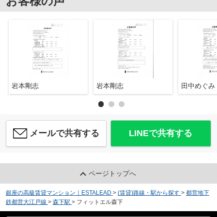
お客様の声
岩本剛志
岩本剛志
田中めぐみ
メールで共有する
LINEで共有する
ページトップへ
銀座の高級賃貸マンション｜ESTALEAD
>
(賃貸)路線・駅から探す
>
都営地下
鉄都営大江戸線
>
森下駅
>
フィットエル森下