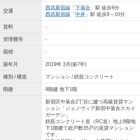
西武新宿線
「
下落合
」駅 徒歩9分
交通
西武新宿線
「
中井
」駅 徒歩9～10分
賃料
-
管理費等
-
面積
-
築年月
2019年 3月(築7年)
種別 / 構造
マンション / 鉄筋コンクリート
階建
9階建 地下1階
新宿区中落合2丁目に建つ高級賃貸マン
ション「ジェノヴィア新宿中落合スカイ
ガーデン」
鉄筋コンクリート造（RC造）地上9階地
下1階建て総戸数35戸の賃貸マンション
です。