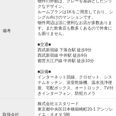
物件の外観は、グレーを基調としたシッ
クなデザイン。
ルームプランは1Kをご用意しており、シ
ングル向けのマンションです。
物件周辺は活に便利なお店が多数ありま
す。また飲食店も数多くあるので外食に
備考
も困りません。
■交通■
西武新宿線 下落合駅 徒歩9分
西武新宿線 中井駅 徒歩9分
都営大江戸線 中井駅 徒歩10分
■設備■
インターネット回線、クロゼット、シス
テムキッチン、浴室乾燥機、温水洗浄便
座、宅配ボックス、オートロック、TV付
きインターフォン、防犯カメラ
株式会社エスタリード
東京都中央区日本橋箱崎町20-1 アンソレ
取扱会社
イエ・オオタ 5階