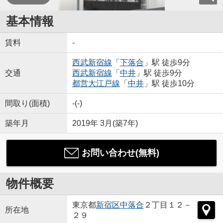
基本情報
賃料
-
西武新宿線
「
下落合
」駅 徒歩9分
交通
西武新宿線
「
中井
」駅 徒歩9分
都営大江戸線
「
中井
」駅 徒歩10分
間取り(面積)
-(-)
築年月
2019年 3月(築7年)
お問い合わせ(無料)
物件概要
東京都
新宿区
中落合
２丁目１２－
所在地
２９