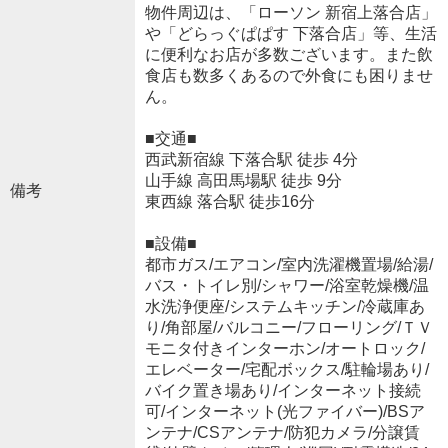
物件周辺は、「ローソン 新宿上落合店」
や「どらっぐぱぱす 下落合店」等、生活
に便利なお店が多数ございます。また飲
食店も数多くあるので外食にも困りませ
ん。
■交通■
西武新宿線 下落合駅 徒歩 4分
山手線 高田馬場駅 徒歩 9分
備考
東西線 落合駅 徒歩16分
■設備■
都市ガス/エアコン/室内洗濯機置場/給湯/
バス・トイレ別/シャワー/浴室乾燥機/温
水洗浄便座/システムキッチン/冷蔵庫あ
り/角部屋/バルコニー/フローリング/ＴＶ
モニタ付きインターホン/オートロック/
エレベーター/宅配ボックス/駐輪場あり/
バイク置き場あり/インターネット接続
可/インターネット(光ファイバー)/BSア
ンテナ/CSアンテナ/防犯カメラ/分譲賃