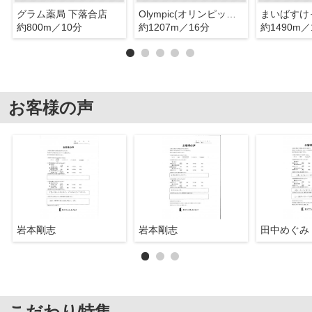
グラム薬局 下落合店
Olympic(オリンピック) 中落合店
約800m／10分
約1207m／16分
約1490m／
お客様の声
岩本剛志
岩本剛志
田中めぐみ
こだわり特集