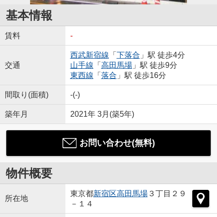
基本情報
賃料
-
西武新宿線
「
下落合
」駅 徒歩4分
交通
山手線
「
高田馬場
」駅 徒歩9分
東西線
「
落合
」駅 徒歩16分
間取り(面積)
-(-)
築年月
2021年 3月(築5年)
お問い合わせ(無料)
物件概要
東京都
新宿区
高田馬場
３丁目２９
所在地
－１４