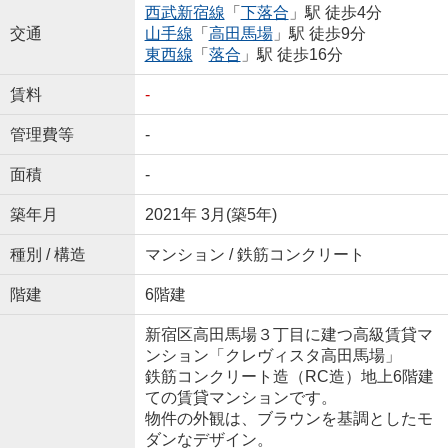
西武新宿線
「
下落合
」駅 徒歩4分
交通
山手線
「
高田馬場
」駅 徒歩9分
東西線
「
落合
」駅 徒歩16分
賃料
-
管理費等
-
面積
-
築年月
2021年 3月(築5年)
種別 / 構造
マンション / 鉄筋コンクリート
階建
6階建
新宿区高田馬場３丁目に建つ高級賃貸マ
ンション「クレヴィスタ高田馬場」
鉄筋コンクリート造（RC造）地上6階建
ての賃貸マンションです。
物件の外観は、ブラウンを基調としたモ
ダンなデザイン。