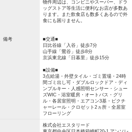
物件周辺は、コンビニやスーパー、ドラ
ッグストア等生活に便利なお店が多数あ
ります。また飲食店も数多くあるので外
食にも困りません。
備考
■交通■
日比谷線「入谷」徒歩7分
山手線「鶯谷」徒歩8分
京浜東北線「日暮里」徒歩15分
■設備■
3点給湯・外壁タイル・ゴミ置場・24時
間ゴミ出し可・ダブルロックドア・ディ
ンプルキー・人感照明センサー・シュー
ズWIC・浴室暖房・オートバス・グリ
ル・各居室照明・エアコン3基・ピクチ
ャーレール・クロゼット2ヵ所・全居室
フローリング
株式会社エスタリード
東京都中央区日本橋箱崎町20-1 アンソレ