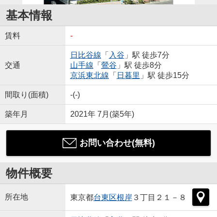
基本情報
賃料
-
日比谷線
「
入谷
」駅 徒歩7分
交通
山手線
「
鶯谷
」駅 徒歩8分
京浜東北線
「
日暮里
」駅 徒歩15分
間取り(面積)
-(-)
築年月
2021年 7月(築5年)
お問い合わせ(無料)
物件概要
所在地
東京都
台東区
根岸
３丁目２１－８