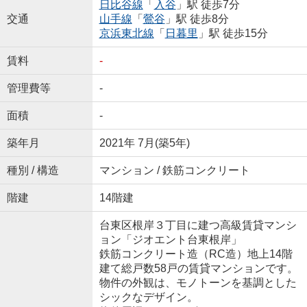
日比谷線
「
入谷
」駅 徒歩7分
交通
山手線
「
鶯谷
」駅 徒歩8分
京浜東北線
「
日暮里
」駅 徒歩15分
賃料
-
管理費等
-
面積
-
築年月
2021年 7月(築5年)
種別 / 構造
マンション / 鉄筋コンクリート
階建
14階建
台東区根岸３丁目に建つ高級賃貸マンシ
ョン「ジオエント台東根岸」
鉄筋コンクリート造（RC造）地上14階
建て総戸数58戸の賃貸マンションです。
物件の外観は、モノトーンを基調とした
シックなデザイン。