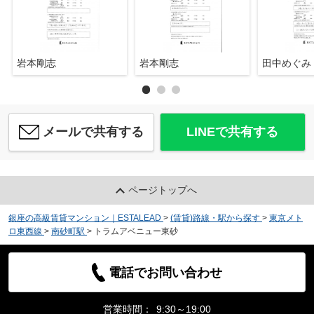
岩本剛志
岩本剛志
田中めぐみ
メールで共有する
LINEで共有する
ページトップへ
銀座の高級賃貸マンション｜ESTALEAD
>
(賃貸)路線・駅から探す
>
東京メト
ロ東西線
>
南砂町駅
>
トラムアベニュー東砂
電話でお問い合わせ
営業時間：
9:30～19:00