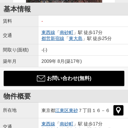
基本情報
賃料
-
東西線
「
南砂町
」駅 徒歩17分
交通
都営新宿線
「
東大島
」駅 徒歩25分
間取り(面積)
-(-)
築年月
2009年 8月(築17年)
お問い合わせ(無料)
物件概要
所在地
東京都
江東区
東砂
７丁目１６－６
東西線
「
南砂町
」駅 徒歩17分
交通