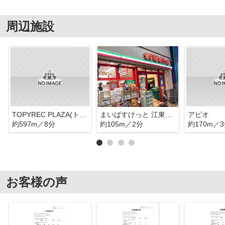
周辺施設
TOPYREC PLAZA(トピレックプラザ) 西館
まいばすけっと 江東旧葛西橋店
アピオ
約597m／8分
約105m／2分
約170m／
お客様の声