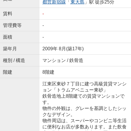
都営新宿線
「
東大島
」駅 徒歩25分
賃料
-
管理費等
-
面積
-
築年月
2009年 8月(築17年)
種別 / 構造
マンション / 鉄骨造
階建
8階建
江東区東砂７丁目に建つ高級賃貸マンシ
ョン「トラムアベニュー東砂」
鉄骨造地上8階建ての賃貸マンションで
す。
物件の外観は、グレーを基調としたシッ
クなデザイン。
物件周辺は、スーパーやコンビニ等生活
に便利なお店が多数あります。また飲食