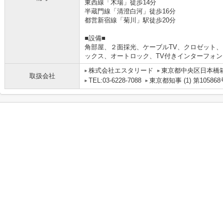
東西線「木場」徒歩14分
半蔵門線「清澄白河」徒歩16分
都営新宿線「菊川」駅徒歩20分
■設備■
角部屋、２面採光、ケーブルTV、クロゼット
ックス、オートロック、TV付きインターフォ
株式会社エスタリード
東京都中央区日本橋箱
取扱会社
TEL:03-6228-7088
東京都知事 (1) 第105868