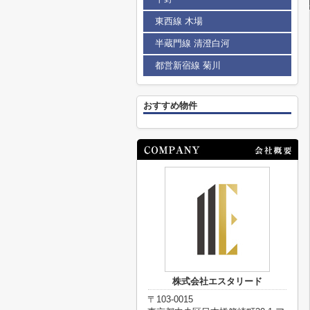
東西線 木場
半蔵門線 清澄白河
都営新宿線 菊川
おすすめ物件
株式会社エスタリード
〒103-0015