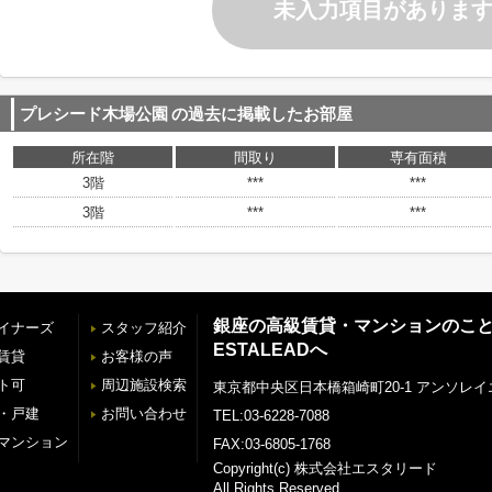
未入力項目がありま
プレシード木場公園
の過去に掲載したお部屋
所在階
間取り
専有面積
3階
***
***
3階
***
***
銀座の高級賃貸・マンションのこ
イナーズ
スタッフ紹介
ESTALEADへ
賃貸
お客様の声
ト可
周辺施設検索
東京都中央区日本橋箱崎町20-1 アンソレイ
・戸建
お問い合わせ
TEL:03-6228-7088
マンション
FAX:03-6805-1768
Copyright(c) 株式会社エスタリード
All Rights Reserved.