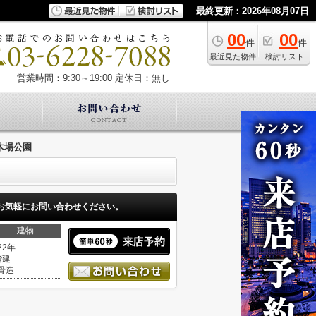
最終更新：2026年08月07日
00
00
件
件
最近見た物件
検討リスト
営業時間：9:30～19:00
定休日：無し
木場公園
お気軽にお問い合わせください。
建物
22年
階建
骨造