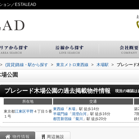
ン／ESTALEAD
>
(賃貸)路線・駅から探す
>
東京メトロ東西線
>
木場駅
>
プレシード
木場公園
プレシード木場公園
の過去掲載物件情報
現況の確認は
所在地
交通
東西線
「
木場
」駅 徒歩14分
築
東京都
江東区
平野
４丁目５番
半蔵門線
「
清澄白河
」駅 徒歩16分
7
１号
都営新宿線
「
菊川
」駅 徒歩20分
鉄
物件情報
周辺施設