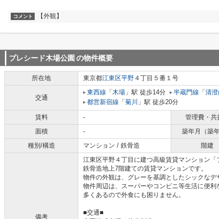
【外観】
コメント
プレシード木場公園
の物件概要
所在地
東京都
江東区
平野
４丁目５番１号
東西線
「
木場
」駅 徒歩14分
半蔵門線
「
清澄
交通
都営新宿線
「
菊川
」駅 徒歩20分
賃料
-
管理費・共
面積
-
築年月（築
種別/構造
マンション / 鉄骨造
階建
江東区平野４丁目に建つ高級賃貸マンション「
鉄骨造地上7階建ての賃貸マンションです。
物件の外観は、グレーを基調としたシックなデ
物件周辺は、スーパーやコンビニ等生活に便利
多くあるので外食にも困りません。
■交通■
備考