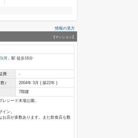
情報の見方
【マンション】
白河
」駅 徒歩16分
益費
-
年数）
2004年 3月 ( 築22年 )
7階建
プレシード木場公園」
ザイン。
なお店が多数あります。また飲食店も数