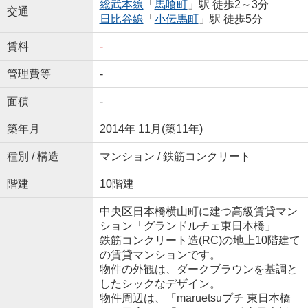
総武本線
「
馬喰町
」駅 徒歩2～3分
交通
日比谷線
「
小伝馬町
」駅 徒歩5分
賃料
-
管理費等
-
面積
-
築年月
2014年 11月(築11年)
種別 / 構造
マンション / 鉄筋コンクリート
階建
10階建
中央区日本橋横山町に建つ高級賃貸マン
ション「グランドルチェ東日本橋」
鉄筋コンクリート造(RC)の地上10階建て
の賃貸マンションです。
物件の外観は、ダークブラウンを基調と
したシックなデザイン。
物件周辺は、「maruetsuプチ 東日本橋