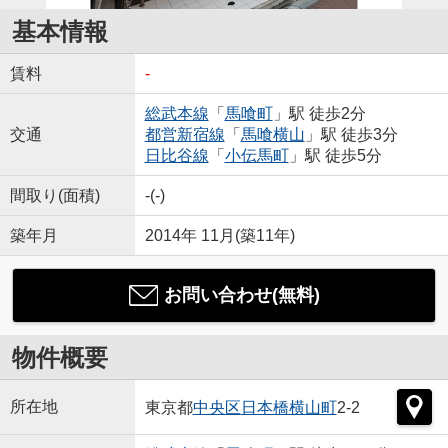
基本情報
賃料
-
総武本線
「
馬喰町
」駅 徒歩2分
交通
都営新宿線
「
馬喰横山
」駅 徒歩3分
日比谷線
「
小伝馬町
」駅 徒歩5分
間取り(面積)
-(-)
築年月
2014年 11月(築11年)
お問い合わせ(無料)
物件概要
所在地
東京都
中央区
日本橋横山町
2-2