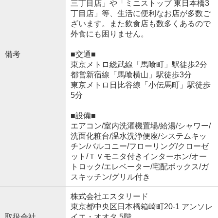
三丁目店」や「ミニストップ 東日本橋3
丁目店」等、生活に便利なお店が多数ご
ざいます。また飲食店も数多くあるので
外食にも困りません。
備考
■交通■
東京メトロ総武線「馬喰町」駅徒歩2分
都営新宿線「馬喰横山」駅徒歩3分
東京メトロ日比谷線「小伝馬町」駅徒歩
5分
■設備■
エアコン/室内洗濯機置場/給湯/シャワー/
洗面化粧台/温水洗浄便座/システムキッ
チン/バルコニー/フローリング/クローゼ
ット/ＴＶモニタ付きインターホン/オー
トロック/エレベーター/宅配ボックス/ガ
スキッチン/グリル付き
株式会社エスタリード
東京都中央区日本橋箱崎町20-1 アンソレ
取扱会社
イエ・オオタ 5階