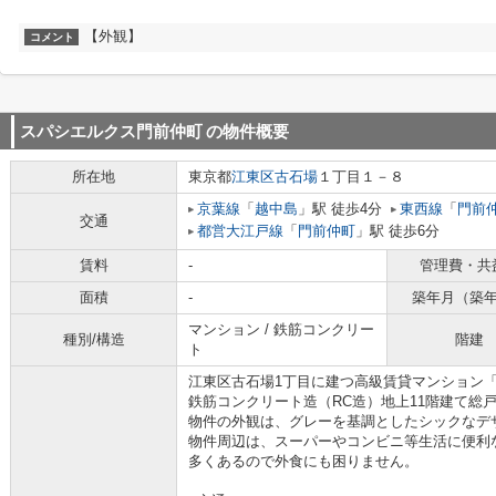
【外観】
コメント
スパシエルクス門前仲町
の物件概要
所在地
東京都
江東区
古石場
１丁目１－８
京葉線
「
越中島
」駅 徒歩4分
東西線
「
門前
交通
都営大江戸線
「
門前仲町
」駅 徒歩6分
賃料
-
管理費・共
面積
-
築年月（築
マンション / 鉄筋コンクリー
種別/構造
階建
ト
江東区古石場1丁目に建つ高級賃貸マンション
鉄筋コンクリート造（RC造）地上11階建て総
物件の外観は、グレーを基調としたシックなデ
物件周辺は、スーパーやコンビニ等生活に便利
多くあるので外食にも困りません。