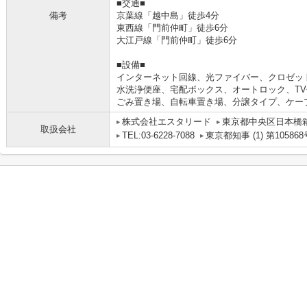
■交通■
備考
京葉線「越中島」徒歩4分
東西線「門前仲町」徒歩6分
大江戸線「門前仲町」徒歩6分
■設備■
インターネット回線、光ファイバー、クロゼッ
水洗浄便座、宅配ボックス、オートロック、T
ごみ置き場、自転車置き場、分譲タイプ、ケー
株式会社エスタリード
東京都中央区日本橋箱
取扱会社
TEL:03-6228-7088
東京都知事 (1) 第105868