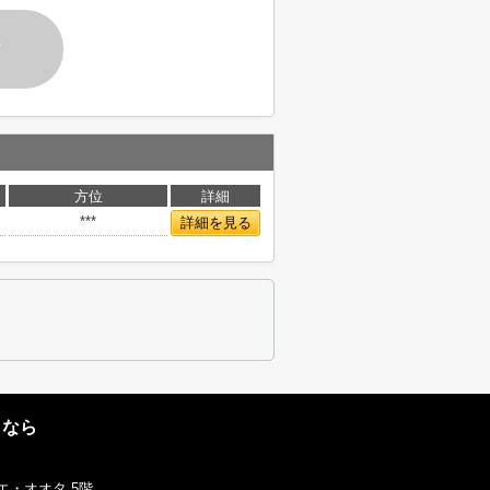
す
方位
詳細
***
詳細を見る
となら
エ・オオタ 5階