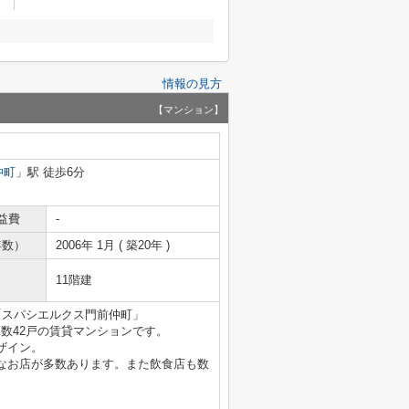
情報の見方
【マンション】
仲町
」駅 徒歩6分
益費
-
年数）
2006年 1月 ( 築20年 )
11階建
「スパシエルクス門前仲町」
戸数42戸の賃貸マンションです。
ザイン。
なお店が多数あります。また飲食店も数