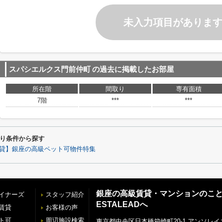
未入力項目がありま
スパシエルクス門前仲町
の過去に掲載したお部屋
所在階
間取り
専有面積
7階
***
***
り条件から探す
貸】銀座の高級ペット可物件特集
銀座の高級賃貸・マンションのこ
イナーズ
スタッフ紹介
ESTALEADへ
賃貸
お客様の声
ト可
周辺施設検索
東京都中央区日本橋箱崎町20-1 アンソレイ