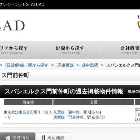
ション／ESTALEAD
>
(賃貸)路線・駅から探す
>
JR京葉線
>
越中島駅
>
スパシエルクス門
クス門前仲町
スパシエルクス門前仲町
の過去掲載物件情報
現況の
所在地
交通
築
東京都
江東区
古石場
１丁目１
京葉線
「
越中島
」駅 徒歩4分
1
－８
東西線
「
門前仲町
」駅 徒歩6分
鉄
物件情報
周辺施設