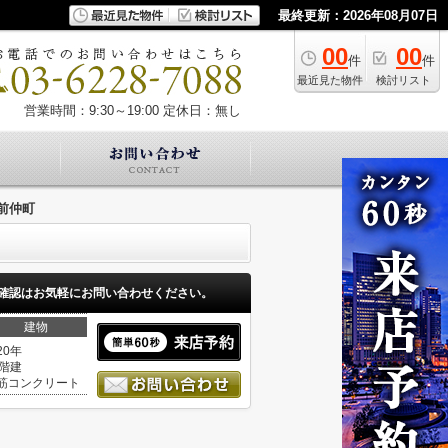
最終更新：2026年08月07日
00
00
件
件
最近見た物件
検討リスト
営業時間：9:30～19:00
定休日：無し
前仲町
確認はお気軽にお問い合わせください。
建物
20年
1階建
筋コンクリート