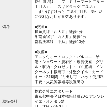
物件周辺は、「ファミリーマート 二葉三
丁目店」、「スギドラッグ 二葉店」、
「まいばすけっと 二葉4丁目店」等生活
に便利なお店が多数あります。
備考
■交通■
横須賀線「西大井」徒歩4分
湘南新宿宇「西大井」徒歩4分
都営浅草線「中延」徒歩10分
■設備■
モニタ付オートロック・バルコニ・給
湯・シャワー・脱衣所・暖房便座・グリ
ル・収納・クロゼット・ゴミ置場・イン
ターネット接続可・外壁タイル・カード
キー・24時間ゴミ出し可・ネット使用料
不要・火災警報器等設置済み
株式会社エスタリード
東京都中央区日本橋箱崎町20-1 アンソレ
取扱会社
イエ・オオタ 5階
TEL:03-6228-7088