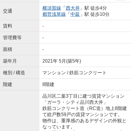
横須賀線
「
西大井
」駅 徒歩4分
交通
都営浅草線
「
中延
」駅 徒歩10分
賃料
-
管理費等
-
面積
-
築年月
2021年 5月(築5年)
種別 / 構造
マンション / 鉄筋コンクリート
階建
8階建
品川区二葉3丁目に建つ賃貸マンション
「ガーラ・シティ品川西大井」
鉄筋コンクリート造（RC造）地上8階建
て総戸数59戸の賃貸マンションです。
物件は、重厚感のあるデザインの外観と
なっています。