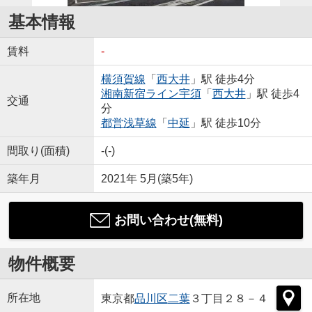
基本情報
賃料
-
横須賀線
「
西大井
」駅 徒歩4分
湘南新宿ライン宇須
「
西大井
」駅 徒歩4
交通
分
都営浅草線
「
中延
」駅 徒歩10分
間取り(面積)
-(-)
築年月
2021年 5月(築5年)
お問い合わせ(無料)
物件概要
所在地
東京都
品川区
二葉
３丁目２８－４