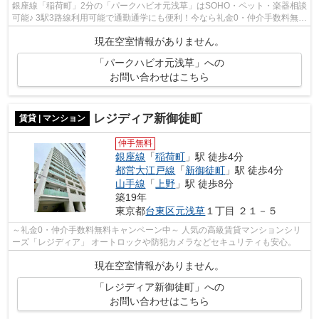
銀座線「稲荷町」2分の「パークハビオ元浅草」はSOHO・ペット・楽器相談
可能♪ 3駅3路線利用可能で通勤通学にも便利！今なら礼金0・仲介手数料無料
でオススメです。詳細はお問い合わせ...
現在空室情報がありません。
「パークハビオ元浅草」への
お問い合わせはこちら
レジディア新御徒町
賃貸 | マンション
仲手無料
銀座線
「
稲荷町
」駅 徒歩4分
都営大江戸線
「
新御徒町
」駅 徒歩4分
山手線
「
上野
」駅 徒歩8分
築19年
東京都
台東区
元浅草
１丁目 ２１－５
～礼金0・仲介手数料無料キャンペーン中～ 人気の高級賃貸マンションシリ
ーズ「レジディア」 オートロックや防犯カメラなどセキュリティも安心。
現在空室情報がありません。
「レジディア新御徒町」への
お問い合わせはこちら