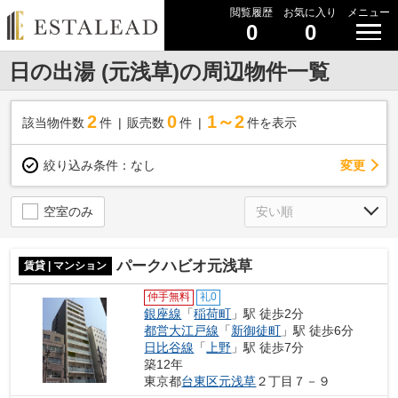
閲覧履歴
お気に入り
メニュー
0
0
日の出湯 (元浅草)の周辺物件一覧
2
0
1～2
該当物件数
件
販売数
件
件を表示
変更
絞り込み条件：
なし
空室のみ
パークハビオ元浅草
賃貸 | マンション
仲手無料
礼0
銀座線
「
稲荷町
」駅 徒歩2分
都営大江戸線
「
新御徒町
」駅 徒歩6分
日比谷線
「
上野
」駅 徒歩7分
築12年
東京都
台東区
元浅草
２丁目７－９