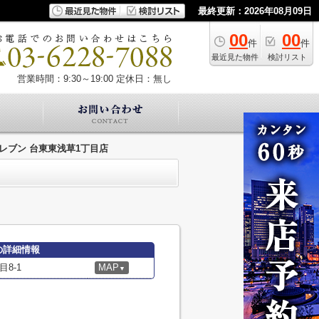
最終更新：2026年08月09日
00
00
件
件
最近見た物件
検討リスト
営業時間：9:30～19:00
定休日：無し
レブン 台東東浅草1丁目店
の詳細情報
8-1
MAP
▼