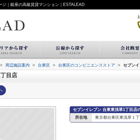
ジ｜銀座の高級賃貸マンション｜ESTALEAD
>
周辺施設案内
>
台東区
>
台東区のコンビニエンスストア
>
セブンイ
1丁目店
へ
セブンイレブン 台東東浅草1丁目店
所在地
東京都台東区東浅草１丁目