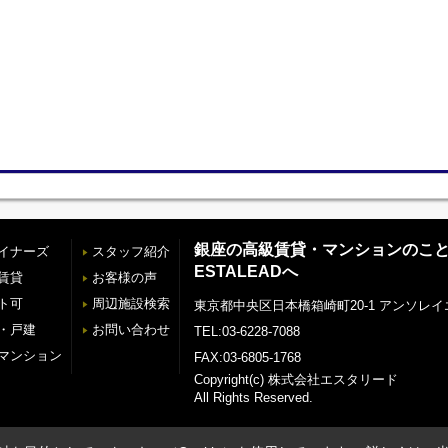
銀座の高級賃貸・マンションのこ
イナーズ
スタッフ紹介
ESTALEADへ
賃貸
お客様の声
ト可
周辺施設検索
東京都中央区日本橋箱崎町20-1 アンソレイ
・戸建
お問い合わせ
TEL:03-6228-7088
マンション
FAX:03-6805-1768
Copyright(c) 株式会社エスタリード
All Rights Reserved.