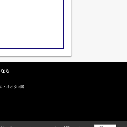
となら
エ・オオタ 5階