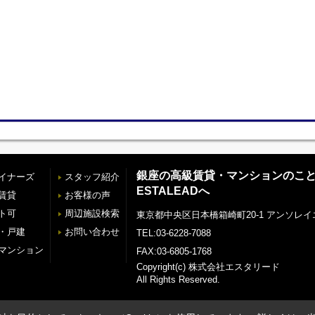
銀座の高級賃貸・マンションのこ
イナーズ
スタッフ紹介
ESTALEADへ
賃貸
お客様の声
ト可
周辺施設検索
東京都中央区日本橋箱崎町20-1 アンソレイ
・戸建
お問い合わせ
TEL:03-6228-7088
マンション
FAX:03-6805-1768
Copyright(c) 株式会社エスタリード
All Rights Reserved.