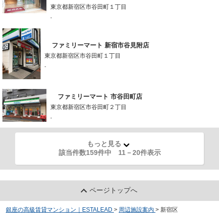
東京都新宿区市谷田町１丁目
-
ファミリーマート 新宿市谷見附店
東京都新宿区市谷田町１丁目
-
ファミリーマート 市谷田町店
東京都新宿区市谷田町２丁目
-
もっと見る
該当件数159件中
11
－
20
件表示
ページトップへ
銀座の高級賃貸マンション｜ESTALEAD
>
周辺施設案内
>
新宿区