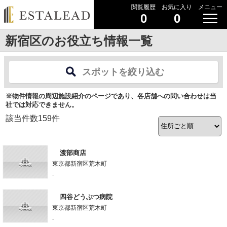
閲覧履歴
お気に入り
メニュー
0
0
新宿区のお役立ち情報一覧
スポットを絞り込む
※物件情報の周辺施設紹介のページであり、各店舗への問い合わせは当
社では対応できません。
該当件数
159
件
渡部商店
東京都新宿区荒木町
-
四谷どうぶつ病院
東京都新宿区荒木町
-