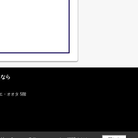
となら
エ・オオタ 5階