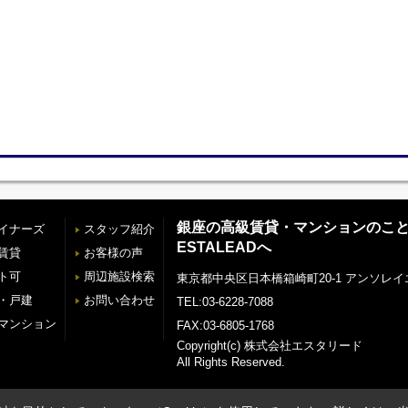
銀座の高級賃貸・マンションのこ
イナーズ
スタッフ紹介
ESTALEADへ
賃貸
お客様の声
ト可
周辺施設検索
東京都中央区日本橋箱崎町20-1 アンソレイ
・戸建
お問い合わせ
TEL:03-6228-7088
マンション
FAX:03-6805-1768
Copyright(c) 株式会社エスタリード
All Rights Reserved.