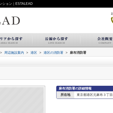
ョン｜ESTALEAD
>
周辺施設案内
>
港区
>
港区の消防署
>
麻布消防署
麻布消防署の詳細情報
所在地
東京都港区元麻布３丁目4