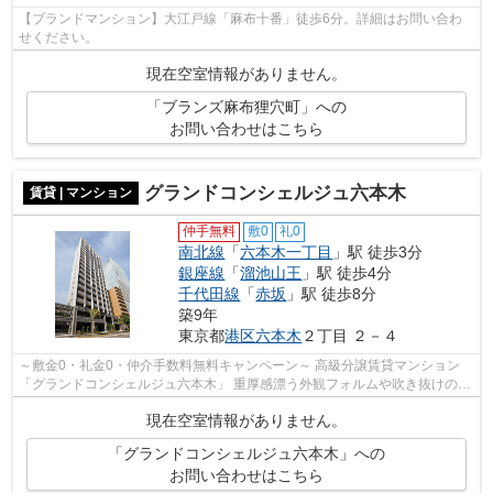
【ブランドマンション】大江戸線「麻布十番」徒歩6分。詳細はお問い合わ
せください。
現在空室情報がありません。
「ブランズ麻布狸穴町」への
お問い合わせはこちら
グランドコンシェルジュ六本木
賃貸 | マンション
仲手無料
敷0
礼0
南北線
「
六本木一丁目
」駅 徒歩3分
銀座線
「
溜池山王
」駅 徒歩4分
千代田線
「
赤坂
」駅 徒歩8分
築9年
東京都
港区
六本木
２丁目 ２－４
～敷金0・礼金0・仲介手数料無料キャンペーン～ 高級分譲賃貸マンション
「グランドコンシェルジュ六本木」 重厚感漂う外観フォルムや吹き抜けのあ
るエントランスは開放感あふれる上質...
現在空室情報がありません。
「グランドコンシェルジュ六本木」への
お問い合わせはこちら