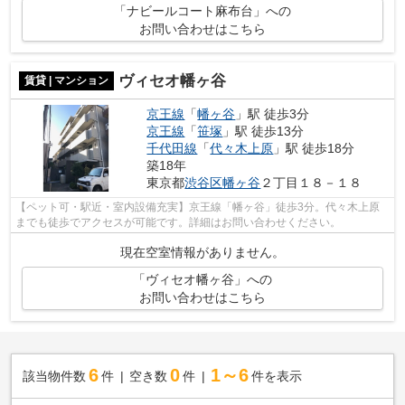
「ナビールコート麻布台」への
お問い合わせはこちら
ヴィセオ幡ヶ谷
賃貸 | マンション
京王線
「
幡ヶ谷
」駅 徒歩3分
京王線
「
笹塚
」駅 徒歩13分
千代田線
「
代々木上原
」駅 徒歩18分
築18年
東京都
渋谷区
幡ヶ谷
２丁目１８－１８
【ペット可・駅近・室内設備充実】京王線「幡ヶ谷」徒歩3分。代々木上原
までも徒歩でアクセスが可能です。詳細はお問い合わせください。
現在空室情報がありません。
「ヴィセオ幡ヶ谷」への
お問い合わせはこちら
6
0
1～6
該当物件数
件
空き数
件
件を表示