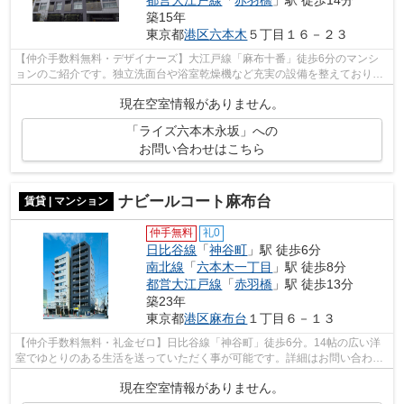
都営大江戸線
「
赤羽橋
」駅 徒歩14分
築15年
東京都
港区
六本木
５丁目１６－２３
【仲介手数料無料・デザイナーズ】大江戸線「麻布十番」徒歩6分のマンシ
ョンのご紹介です。独立洗面台や浴室乾燥機など充実の設備を整えておりま
す。詳細はお問い合わせください。
現在空室情報がありません。
「ライズ六本木永坂」への
お問い合わせはこちら
ナビールコート麻布台
賃貸 | マンション
仲手無料
礼0
日比谷線
「
神谷町
」駅 徒歩6分
南北線
「
六本木一丁目
」駅 徒歩8分
都営大江戸線
「
赤羽橋
」駅 徒歩13分
築23年
東京都
港区
麻布台
１丁目６－１３
【仲介手数料無料・礼金ゼロ】日比谷線「神谷町」徒歩6分。14帖の広い洋
室でゆとりのある生活を送っていただく事が可能です。詳細はお問い合わせ
ください。
現在空室情報がありません。