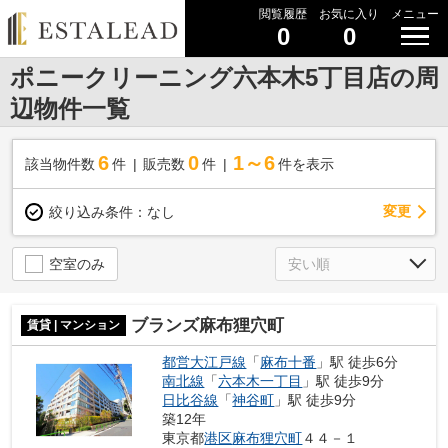
閲覧履歴
お気に入り
メニュー
0
0
ポニークリーニング六本木5丁目店の周
辺物件一覧
6
0
1～6
該当物件数
件
販売数
件
件を表示
変更
絞り込み条件：
なし
空室のみ
ブランズ麻布狸穴町
賃貸 | マンション
都営大江戸線
「
麻布十番
」駅 徒歩6分
南北線
「
六本木一丁目
」駅 徒歩9分
日比谷線
「
神谷町
」駅 徒歩9分
築12年
東京都
港区
麻布狸穴町
４４－１