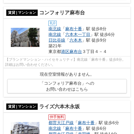
コンフォリア麻布台
賃貸 | マンション
礼0
南北線
「
麻布十番
」駅 徒歩8分
南北線
「
六本木一丁目
」駅 徒歩6分
日比谷線
「
六本木
」駅 徒歩9分
築21年
東京都
港区
麻布台
３丁目４－４
【ブランドマンション・ハイセキュリティ】南北線「麻布十番」徒歩8分。
詳細はお問い合わせください。
現在空室情報がありません。
「コンフォリア麻布台」への
お問い合わせはこちら
ライズ六本木永坂
賃貸 | マンション
仲手無料
都営大江戸線
「
麻布十番
」駅 徒歩6分
南北線
「
麻布十番
」駅 徒歩6分