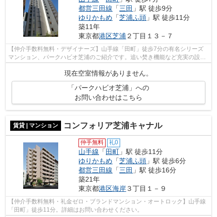
都営三田線
「
三田
」駅 徒歩9分
ゆりかもめ
「
芝浦ふ頭
」駅 徒歩11分
築11年
東京都
港区
芝浦
２丁目１３－７
【仲介手数料無料・デザイナーズ】山手線「田町」徒歩7分の有名シリーズ
マンション、パークハビオ芝浦のご紹介です。追い焚き機能など充実の設備
を整えております。詳細はお問い合わせ...
現在空室情報がありません。
「パークハビオ芝浦」への
お問い合わせはこちら
コンフォリア芝浦キャナル
賃貸 | マンション
仲手無料
礼0
山手線
「
田町
」駅 徒歩11分
ゆりかもめ
「
芝浦ふ頭
」駅 徒歩6分
都営三田線
「
三田
」駅 徒歩16分
築21年
東京都
港区
海岸
３丁目１－９
【仲介手数料無料・礼金ゼロ・ブランドマンション・オートロック】山手線
「田町」徒歩11分。詳細はお問い合わせください。