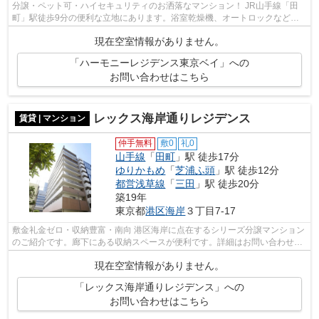
分譲・ペット可・ハイセキュリティのお洒落なマンション！ JR山手線「田
町」駅徒歩9分の便利な立地にあります。浴室乾燥機、オートロックなど便
利な設備が整っています。詳細はお問い...
現在空室情報がありません。
「ハーモニーレジデンス東京ベイ」への
お問い合わせはこちら
レックス海岸通りレジデンス
賃貸 | マンション
仲手無料
敷0
礼0
山手線
「
田町
」駅 徒歩17分
ゆりかもめ
「
芝浦ふ頭
」駅 徒歩12分
都営浅草線
「
三田
」駅 徒歩20分
築19年
東京都
港区
海岸
３丁目7-17
敷金礼金ゼロ・収納豊富・南向 港区海岸に点在するシリーズ分譲マンション
のご紹介です。廊下にある収納スペースが便利です。詳細はお問い合わせく
ださい。
現在空室情報がありません。
「レックス海岸通りレジデンス」への
お問い合わせはこちら