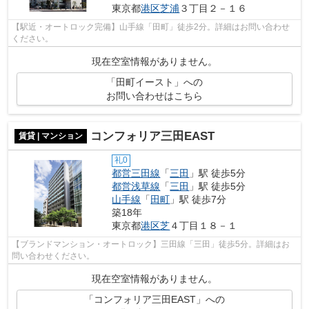
東京都
港区
芝浦
３丁目２－１６
【駅近・オートロック完備】山手線「田町」徒歩2分。詳細はお問い合わせ
ください。
現在空室情報がありません。
「田町イースト」への
お問い合わせはこちら
コンフォリア三田EAST
賃貸 | マンション
礼0
都営三田線
「
三田
」駅 徒歩5分
都営浅草線
「
三田
」駅 徒歩5分
山手線
「
田町
」駅 徒歩7分
築18年
東京都
港区
芝
４丁目１８－１
【ブランドマンション・オートロック】三田線「三田」徒歩5分。詳細はお
問い合わせください。
現在空室情報がありません。
「コンフォリア三田EAST」への