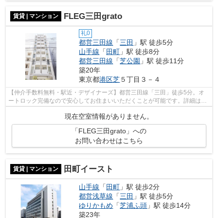
FLEG三田grato
賃貸 | マンション
礼0
都営三田線
「
三田
」駅 徒歩5分
山手線
「
田町
」駅 徒歩8分
都営三田線
「
芝公園
」駅 徒歩11分
築20年
東京都
港区
芝
５丁目３－４
【仲介手数料無料・駅近・デザイナーズ】都営三田線「三田」徒歩5分。オ
ートロック完備なので安心してお住まいいただくことが可能です。詳細はお
問い合わせください。
現在空室情報がありません。
「FLEG三田grato」への
お問い合わせはこちら
田町イースト
賃貸 | マンション
山手線
「
田町
」駅 徒歩2分
都営浅草線
「
三田
」駅 徒歩5分
ゆりかもめ
「
芝浦ふ頭
」駅 徒歩14分
築23年