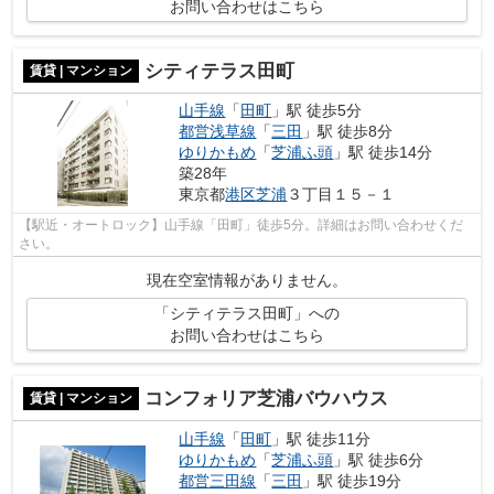
お問い合わせはこちら
シティテラス田町
賃貸 | マンション
山手線
「
田町
」駅 徒歩5分
都営浅草線
「
三田
」駅 徒歩8分
ゆりかもめ
「
芝浦ふ頭
」駅 徒歩14分
築28年
東京都
港区
芝浦
３丁目１５－１
【駅近・オートロック】山手線「田町」徒歩5分。詳細はお問い合わせくだ
さい。
現在空室情報がありません。
「シティテラス田町」への
お問い合わせはこちら
コンフォリア芝浦バウハウス
賃貸 | マンション
山手線
「
田町
」駅 徒歩11分
ゆりかもめ
「
芝浦ふ頭
」駅 徒歩6分
都営三田線
「
三田
」駅 徒歩19分