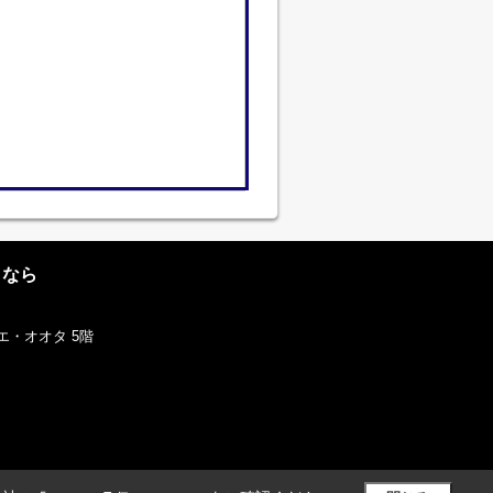
となら
エ・オオタ 5階