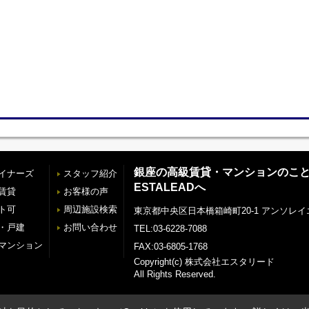
銀座の高級賃貸・マンションのこ
イナーズ
スタッフ紹介
ESTALEADへ
賃貸
お客様の声
ト可
周辺施設検索
東京都中央区日本橋箱崎町20-1 アンソレイ
・戸建
お問い合わせ
TEL:03-6228-7088
マンション
FAX:03-6805-1768
Copyright(c) 株式会社エスタリード
All Rights Reserved.