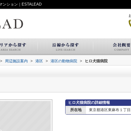
ション｜ESTALEAD
>
周辺施設案内
>
港区
>
港区の動物病院
>
ヒロ犬猫病院
ヒロ犬猫病院の詳細情報
所在地
東京都港区東麻布１丁目2