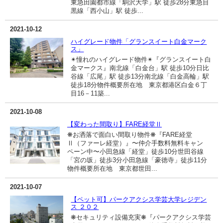
東急田園都市線「駒沢大学」駅 徒歩28分東急目
黒線「西小山」駅 徒歩...
2021-10-12
ハイグレード物件「グランスイート白金マーク
ス」
✴︎憧れのハイグレード物件✴︎『グランスイート白
金マークス』南北線「白金台」駅 徒歩10分日比
谷線「広尾」駅 徒歩13分南北線「白金高輪」駅
徒歩18分物件概要所在地 東京都港区白金６丁
目16－11築...
2021-10-08
【変わった間取り】FARE経堂Ⅱ
❋お洒落で面白い間取り物件❋『FARE経堂
Ⅱ（ファーレ経堂）』〜仲介手数料無料キャン
ペーン中〜小田急線「経堂」徒歩10分世田谷線
「宮の坂」徒歩3分小田急線「豪徳寺」徒歩11分
物件概要所在地 東京都世田...
2021-10-07
【ペット可】パークアクシス学芸大学レジデン
ス ２０２
❋セキュリティ設備充実❋『パークアクシス学芸