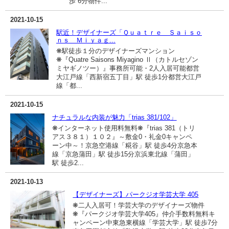
歩 6分物件...
2021-10-15
駅近！デザイナーズ「Ｑｕａｔｒｅ Ｓａｉｓｏ
ｎｓ Ｍｉｙａｇ...
❋駅徒歩１分のデザイナーズマンション
❋『Quatre Saisons Miyagino Ⅱ（カトルセゾン
ミヤギノツー）』事務所可能・2人入居可能都営
大江戸線「西新宿五丁目」駅 徒歩1分都営大江戸
線「都...
2021-10-15
ナチュラルな内装が魅力「trias 381/102」
❋インターネット使用料無料❋『trias 381（トリ
アス３８１）１０２』～敷金0・礼金0キャンペ
ーン中～！京急空港線「糀谷」駅 徒歩4分京急本
線「京急蒲田」駅 徒歩15分京浜東北線「蒲田」
駅 徒歩2...
2021-10-13
【デザイナーズ】パークジオ学芸大学 405
❋二人入居可！学芸大学のデザイナーズ物件
❋『パークジオ学芸大学405』仲介手数料無料キ
ャンペーン中東急東横線「学芸大学」駅 徒歩7分