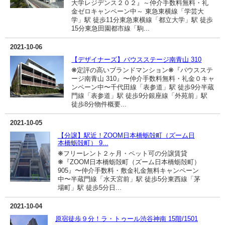
大学レジデンス２０２』～仲介手数料無料・礼
金ゼロキャンペーン中～ 東急東横線「学芸大
学」駅 徒歩11分東急東横線「都立大学」駅 徒歩
15分東急田園都市線「駒...
2021-10-06
【デザイナーズ】バウスステージ南青山 310
❋定評の高いブランドマンション❋『バウスステ
ージ南青山 310』〜仲介手数料無料・礼金０キャ
ンペーン中〜千代田線「表参道」駅 徒歩9分半蔵
門線「表参道」駅 徒歩9分銀座線「外苑前」駅
徒歩8分物件概要...
2021-10-05
【分譲】駅近！ZOOM日本橋蛎殻町（ズーム日
本橋蛎殻町） 9...
❋フリーレント２ヶ月・ペット可の分譲賃貸
❋『ZOOM日本橋蛎殻町（ズーム日本橋蛎殻町）
905』〜仲介手数料・敷金礼金無料キャンペーン
中〜半蔵門線「水天宮前」駅 徒歩5分東西線「茅
場町」駅 徒歩5分日...
2021-10-04
原宿徒歩９分！ラ・トゥール渋谷神南 15階/1501