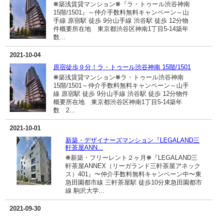
❋築浅賃貸マンション❋『ラ・トゥール渋谷神南
15階/1501』～仲介手数料無料キャンペーン～山
手線 原宿駅 徒歩 9分山手線 渋谷駅 徒歩 12分物
件概要所在地 東京都渋谷区神南1丁目5-14築年
数...
2021-10-04
原宿徒歩９分！ラ・トゥール渋谷神南 15階/1501
❋築浅賃貸マンション❋ラ・トゥール渋谷神南
15階/1501～仲介手数料無料キャンペーン～山手
線 原宿駅 徒歩 9分山手線 渋谷駅 徒歩 12分物件
概要所在地 東京都渋谷区神南1丁目5-14築年
数 2...
2021-10-01
新築・デザイナーズマンション『LEGALAND三
軒茶屋ANN...
❋新築・フリーレント２ヶ月❋『LEGALAND三
軒茶屋ANNEX（リーガランド三軒茶屋アネック
ス）401』〜仲介手数料無料キャンペーン中〜東
急田園都市線 三軒茶屋駅 徒歩10分東急田園都市
線 駒沢大学...
2021-09-30