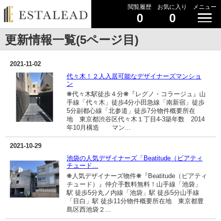
閲覧履歴
お気に入り
メニュー
0
0
更新情報一覧(5ページ目)
2021-11-02
代々木！２人入居可能なデザイナーズマンショ
ン
❋代々木駅徒歩４分❋『レグノ・コラージュ』山
手線「代々木」徒歩4分小田急線「南新宿」徒歩
5分副都心線「北参道」徒歩7分物件概要所在
地 東京都渋谷区代々木１丁目4-3築年数 2014
年10月構造 マン...
2021-10-29
池袋の人気デザイナーズ「Beatitude（ビアティ
チュード...
❋人気デザイナーズ物件❋『Beatitude（ビアティ
チュード）』仲介手数料無料！山手線「池袋」
駅 徒歩5分丸ノ内線「池袋」駅 徒歩5分山手線
「目白」駅 徒歩11分物件概要所在地 東京都豊
島区西池袋２...