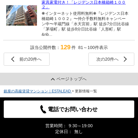
家具家電付き！「レジデンス日本橋箱崎１００
２」
❋インターネット使用料無料❋『レジデンス日本
橋箱崎１００２』〜仲介手数料無料キャンペー
ン中〜半蔵門線「水天宮前」駅 徒歩7分日比谷線
「茅場町」駅 徒歩8分日比谷線「人形町」駅
&nb...
129
該当公開件数：
件 81～100件表示
前の20件へ
次の20件へ
ページトップへ
銀座の高級賃貸マンション｜ESTALEAD
>
更新情報一覧
電話でお問い合わせ
営業時間：
9:30～19:00
定休日：
無し