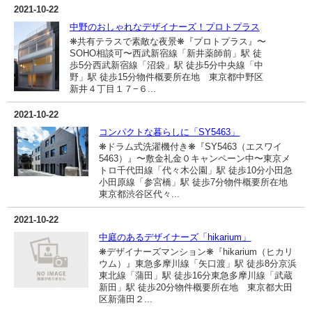
2021-10-22
中野のおしゃれなデザイナーズ！プロトプラス
❋共有テラスで素敵な夜景❋『プロトプラス』〜
SOHO相談可〜西武新宿線「新井薬師前」駅 徒
歩5分西武新宿線「沼袋」駅 徒歩5分中央線「中
野」駅 徒歩15分物件概要所在地 東京都中野区
新井４丁目１７−６...
2021-10-22
コンパクトな暮らしに「SY5463」
❋ドラム式洗濯機付き❋『SY5463（エスワイ
5463）』〜敷金礼金０キャンペーン中〜東京メ
トロ千代田線「代々木公園」駅 徒歩10分小田急
小田原線「参宮橋」駅 徒歩7分物件概要所在地
東京都渋谷区代々...
2021-10-22
中庭のあるデザイナーズ「hikarium」
❋デザイナーズマンション❋『hikarium（ヒカリ
ウム）』東急多摩川線「矢口渡」駅 徒歩8分京浜
東北線「蒲田」駅 徒歩16分東急多摩川線「武蔵
新田」駅 徒歩20分物件概要所在地 東京都大田
区新蒲田２...